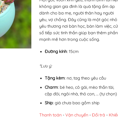
không gian gia đình là quà tặng ấm áp
dành cho ba mẹ, người thân hay người
yêu, vợ chồng. Đây cũng là một góc nhỏ
yêu thương nơi bàn học, bàn làm việc, c
sổ tiếp sức tinh thần giúp bạn thêm phần
mạnh mẽ hơn trong cuộc sống.
Đường kính
: 15cm
*Lưu ý:
Tặng kèm
: nơ, tag theo yêu cầu
Charm
: bé heo, cô gái, mèo thần tài,
cặp đôi, ngôi nhà, thỏ con, … (tự chọn)
Ship
: giá chưa bao gồm ship
Thanh toán
-
Vận chuyển
-
Đổi trả
-
Khiế