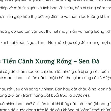
điệp về một tình yêu và tình bạn vĩnh cửu, bền bỉ cùng năm th
 tự nhiên giúp hấp thụ bức xạ điện từ và thanh lọc không khí, m
i hòa giúp xua tan vận xui, thu hút may mắn và năng lượng tích
anh tại Vườn Ngọc Tân – Nơi mỗi chậu cây đều mang một câu 
 Tiểu Cảnh Xương Rồng – Sen Đá
i cây dễ chăm sóc và chịu hạn tốt nhưng dễ bị úng nếu tưới 
ỏe mạnh, bạn chỉ cần dành một chút thời gian cùng các “
bí kíp
này rất yêu ánh sáng tự nhiên. Bạn hãy đặt chậu ở nơi đón n
ảng 2-3 lần (tránh nắng gắt buổi trưa là được nè).
quá nhiều bạn nhé! Chỉ cần tưới khi thấy đất thật khô (khoảng 1
 tránh để nước đọng trên lá để cây không bị “cảm” (thối nhũ