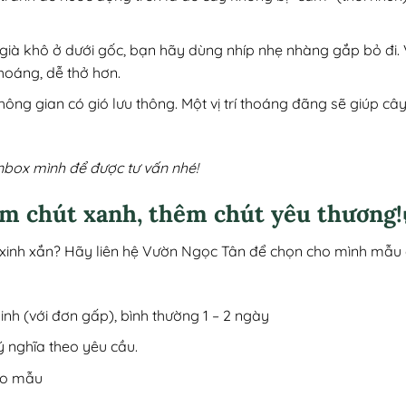
 già khô ở dưới gốc, bạn hãy dùng nhíp nhẹ nhàng gắp bỏ đi. 
hoáng, dễ thở hơn.
 không gian có gió lưu thông. Một vị trí thoáng đãng sẽ giúp 
nbox mình để được tư vấn nhé!
m chút xanh, thêm chút yêu thương!
nh xắn? Hãy liên hệ Vườn Ngọc Tân để chọn cho mình mẫu c
Minh (với đơn gấp), bình thường 1 – 2 ngày
ý nghĩa theo yêu cầu.
heo mẫu