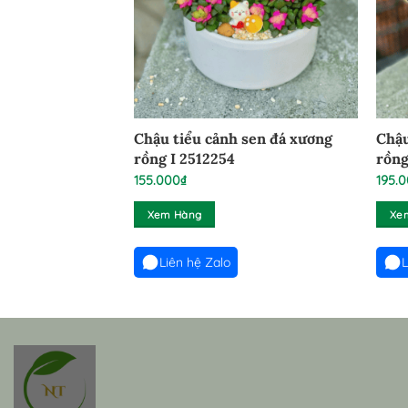
Chậu tiểu cảnh sen đá xương
Chậu
rồng I 2512254
rồng
155.000
₫
195.
Xem Hàng
Xe
Liên hệ Zalo
L