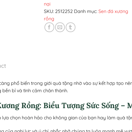
nại
SKU:
2512252
Danh mục:
Sen đá xương
rồng
uct
àng phổ biến trong giới quà tặng nhờ vào sự kết hợp tạo nê
g bền bỉ và tình cảm chân thành.
Xương Rồng: Biểu Tượng Sức Sống – 
i là lựa chọn hoàn hảo cho không gian của bạn hay làm quà t
ợng của nghị lực và ý chí, nhắc nhở chúng ta luôn mạnh mẽ vượ