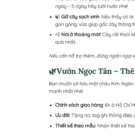
ngày – 5 ngày hãy tưới nước nhé!
🍃
Giữ cây sạch xinh
: Nếu thấy có lá
gọn gàng, vừa giúp gốc cây thông t
💨
Nơi ở thoáng mát
: Cây rất thích
quả nhất.
Nếu cần hỗ trợ thêm, đừng ngần ngại i
🌿Vườn Ngọc Tân – Thê
Bạn muốn sở hữu một chậu Kim Ngân xi
mạnh nhất nhé!
Chính sách giao hàng
: 6h ở Hồ Chí 
Ưu đãi
: Tặng nơ, tag ghi thông điệp 
Thiết kế theo mẫu
: Nhận thiết kế t