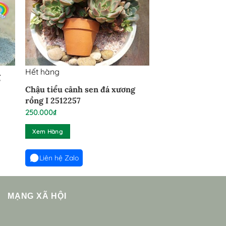
Hết hàng
g
Chậu tiểu cảnh sen đá xương
rồng I 2512257
250.000
₫
Xem Hàng
Liên hệ Zalo
MẠNG XÃ HỘI