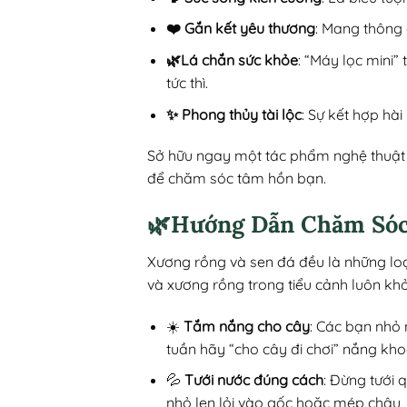
❤️ Gắn kết yêu thương
: Mang thông 
🌿Lá chắn sức khỏe
: “Máy lọc mini”
tức thì.
✨ Phong thủy tài lộc
: Sự kết hợp hà
Sở hữu ngay một tác phẩm nghệ thuật x
để chăm sóc tâm hồn bạn.
🌿Hướng Dẫn Chăm Sóc
Xương rồng và sen đá đều là những loạ
và xương rồng trong tiểu cảnh luôn kh
☀️
Tắm nắng cho cây
: Các bạn nhỏ 
tuần hãy “cho cây đi chơi” nắng kho
💦
Tưới nước đúng cách
: Đừng tưới 
nhỏ len lỏi vào gốc hoặc mép chậu,