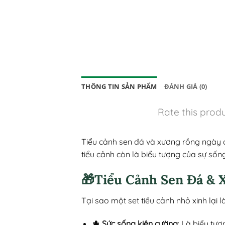
THÔNG TIN SẢN PHẨM
ĐÁNH GIÁ (0)
Rate this prod
Tiểu cảnh sen đá và xương rồng ngày c
tiểu cảnh còn là biểu tượng của sự sốn
🎁Tiểu Cảnh Sen Đá & 
Tại sao một set tiểu cảnh nhỏ xinh lạ
🌵 Sức sống kiên cường
: Là biểu tư