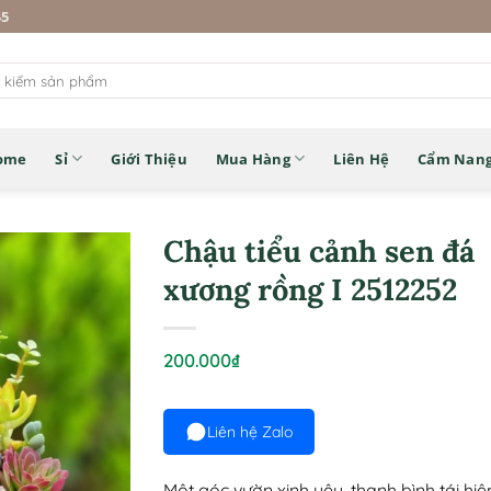
45
ome
Sỉ
Giới Thiệu
Mua Hàng
Liên Hệ
Cẩm Nan
Chậu tiểu cảnh sen đá
xương rồng I 2512252
200.000
₫
Liên hệ Zalo
Một góc vườn xinh yêu, thanh bình tái hiệ