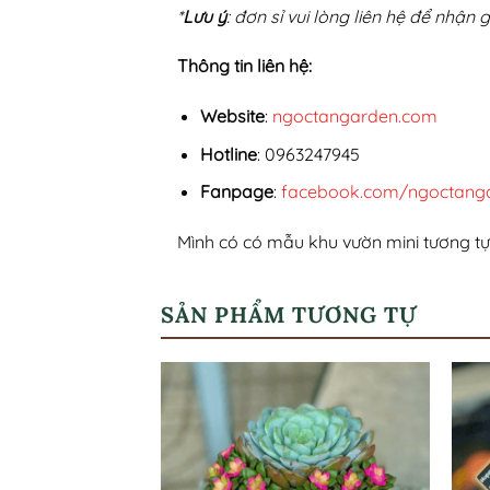
*
Lưu ý
: đơn sỉ vui lòng liên hệ để nhận
Thông tin liên hệ:
Website
:
ngoctangarden.com
Hotline
: 0963247945
Fanpage
:
facebook.com/ngoctang
Mình có có mẫu khu vườn mini tương tự
SẢN PHẨM TƯƠNG TỰ