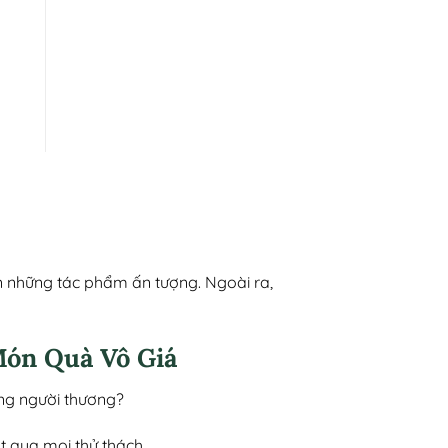
n những tác phẩm ấn tượng. Ngoài ra,
Món Quà Vô Giá
ặng người thương?
t qua mọi thử thách.