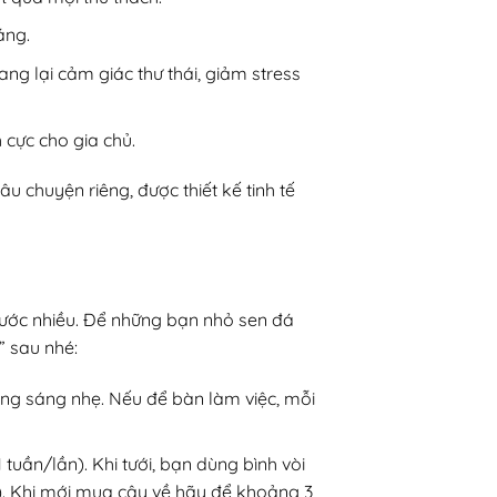
áng.
ang lại cảm giác thư thái, giảm stress
 cực cho gia chủ.
chuyện riêng, được thiết kế tinh tế
nước nhiều. Để những bạn nhỏ sen đá
” sau nhé:
ắng sáng nhẹ. Nếu để bàn làm việc, mỗi
 tuần/lần). Khi tưới, bạn dùng bình vòi
n). Khi mới mua cây về hãy để khoảng 3