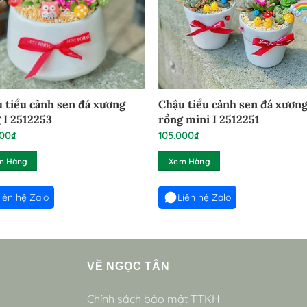
 tiểu cảnh sen đá xương
Chậu tiểu cảnh sen đá xươn
 I 2512253
rồng mini I 2512251
000
₫
105.000
₫
m Hàng
Xem Hàng
iên hệ Zalo
Liên hệ Zalo
VỀ NGỌC TÂN
Chính sách bảo mật TTKH