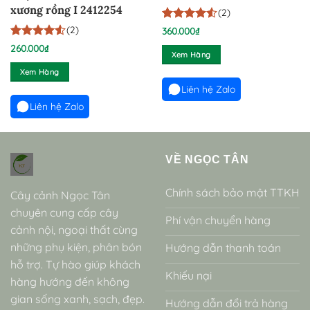
2412251
xương rồng I 2412254
(2)
4.5
2
trên 5
(2)
360.000
₫
dựa trên
4.5
2
trên 5
260.000
₫
đánh giá
Xem Hàng
dựa trên
đánh giá
Xem Hàng
Liên hệ Zalo
Liên hệ Zalo
VỀ NGỌC TÂN
Chính sách bảo mật TTKH
Cây cảnh Ngọc Tân
chuyên cung cấp cây
Phí vận chuyển hàng
cảnh nội, ngoại thất cùng
những phụ kiện, phân bón
Hướng dẫn thanh toán
hỗ trợ. Tự hào giúp khách
Khiếu nại
hàng hướng đến không
gian sống xanh, sạch, đẹp.
Hướng dẫn đổi trả hàng