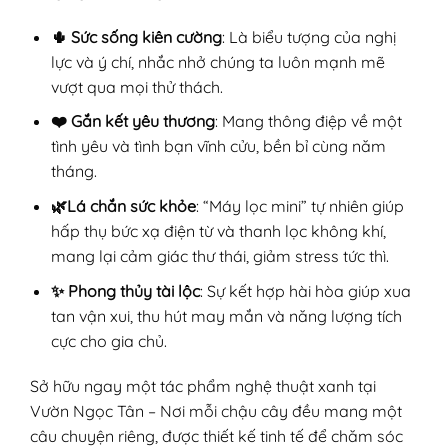
🌵 Sức sống kiên cường
: Là biểu tượng của nghị
lực và ý chí, nhắc nhở chúng ta luôn mạnh mẽ
vượt qua mọi thử thách.
❤️ Gắn kết yêu thương
: Mang thông điệp về một
tình yêu và tình bạn vĩnh cửu, bền bỉ cùng năm
tháng.
🌿Lá chắn sức khỏe
: “Máy lọc mini” tự nhiên giúp
hấp thụ bức xạ điện từ và thanh lọc không khí,
mang lại cảm giác thư thái, giảm stress tức thì.
✨ Phong thủy tài lộc
: Sự kết hợp hài hòa giúp xua
tan vận xui, thu hút may mắn và năng lượng tích
cực cho gia chủ.
Sở hữu ngay một tác phẩm nghệ thuật xanh tại
Vườn Ngọc Tân – Nơi mỗi chậu cây đều mang một
câu chuyện riêng, được thiết kế tinh tế để chăm sóc