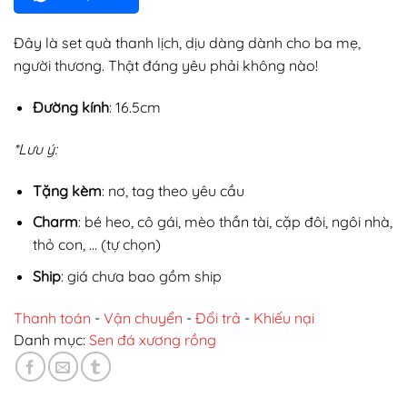
Đây là set quà thanh lịch, dịu dàng dành cho ba mẹ,
người thương. Thật đáng yêu phải không nào!
Đường kính
: 16.5cm
*Lưu ý:
Tặng kèm
: nơ, tag theo yêu cầu
Charm
: bé heo, cô gái, mèo thần tài, cặp đôi, ngôi nhà,
thỏ con, … (tự chọn)
Ship
: giá chưa bao gồm ship
Thanh toán
-
Vận chuyển
-
Đổi trả
-
Khiếu nại
Danh mục:
Sen đá xương rồng