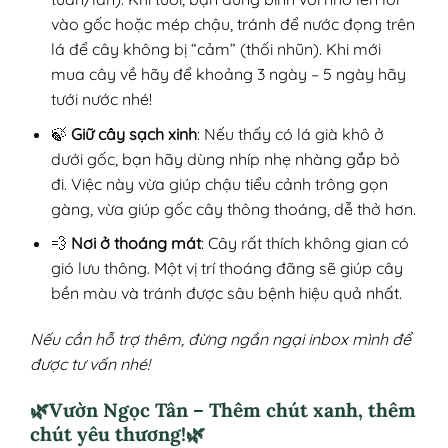
vào gốc hoặc mép chậu, tránh để nước đọng trên
lá để cây không bị “cảm” (thối nhũn). Khi mới
mua cây về hãy để khoảng 3 ngày – 5 ngày hãy
tưới nước nhé!
🍃
Giữ cây sạch xinh
: Nếu thấy có lá già khô ở
dưới gốc, bạn hãy dùng nhíp nhẹ nhàng gắp bỏ
đi. Việc này vừa giúp chậu tiểu cảnh trông gọn
gàng, vừa giúp gốc cây thông thoáng, dễ thở hơn.
💨
Nơi ở thoáng mát
: Cây rất thích không gian có
gió lưu thông. Một vị trí thoáng đãng sẽ giúp cây
bền màu và tránh được sâu bệnh hiệu quả nhất.
Nếu cần hỗ trợ thêm, đừng ngần ngại inbox mình để
được tư vấn nhé!
🌿Vườn Ngọc Tân – Thêm chút xanh, thêm
chút yêu thương!🌿