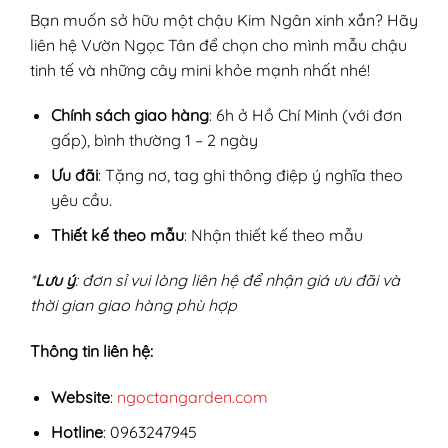
Bạn muốn sở hữu một chậu Kim Ngân xinh xắn? Hãy
liên hệ Vườn Ngọc Tân để chọn cho mình mẫu chậu
tinh tế và những cây mini khỏe mạnh nhất nhé!
Chính sách giao hàng
: 6h ở Hồ Chí Minh (với đơn
gấp), bình thường 1 – 2 ngày
Ưu đãi
: Tặng nơ, tag ghi thông điệp ý nghĩa theo
yêu cầu.
Thiết kế theo mẫu
: Nhận thiết kế theo mẫu
*
Lưu ý
: đơn sỉ vui lòng liên hệ để nhận giá ưu đãi và
thời gian giao hàng phù hợp
Thông tin liên hệ:
Website
:
ngoctangarden.com
Hotline
: 0963247945