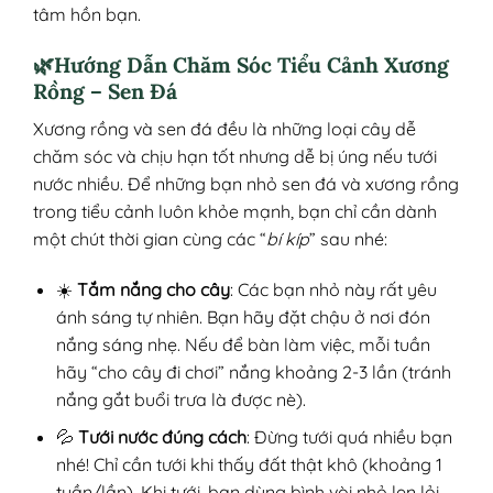
tâm hồn bạn.
🌿Hướng Dẫn Chăm Sóc Tiểu Cảnh Xương
Rồng – Sen Đá
Xương rồng và sen đá đều là những loại cây dễ
chăm sóc và chịu hạn tốt nhưng dễ bị úng nếu tưới
nước nhiều. Để những bạn nhỏ sen đá và xương rồng
trong tiểu cảnh luôn khỏe mạnh, bạn chỉ cần dành
một chút thời gian cùng các “
bí kíp
” sau nhé:
☀️
Tắm nắng cho cây
: Các bạn nhỏ này rất yêu
ánh sáng tự nhiên. Bạn hãy đặt chậu ở nơi đón
nắng sáng nhẹ. Nếu để bàn làm việc, mỗi tuần
hãy “cho cây đi chơi” nắng khoảng 2-3 lần (tránh
nắng gắt buổi trưa là được nè).
💦
Tưới nước đúng cách
: Đừng tưới quá nhiều bạn
nhé! Chỉ cần tưới khi thấy đất thật khô (khoảng 1
tuần/lần). Khi tưới, bạn dùng bình vòi nhỏ len lỏi