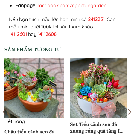
Fanpage
:
facebook.com/ngoctangarden
Nếu bạn thích mẫu lớn hơn mình có
2412251
. Còn
mẫu mini dưới 100k thì hãy tham khảo
14112601
hay
14112608
.
SẢN PHẨM TƯƠNG TỰ
Hết hàng
Set Tiểu cảnh sen đá
xương rồng quà tặng I
Chậu tiểu cảnh sen đá