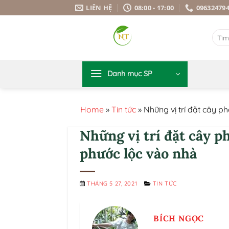
Bỏ
LIÊN HỆ
08:00 - 17:00
09632479
qua
nội
Tìm
dung
kiếm:
Danh mục SP
Home
»
Tin tức
»
Những vị trí đặt cây 
Những vị trí đặt cây 
phước lộc vào nhà
THÁNG 5 27, 2021
TIN TỨC
BÍCH NGỌC