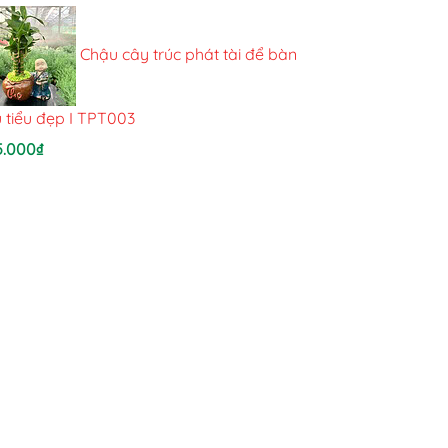
Chậu cây trúc phát tài để bàn
 tiểu đẹp I TPT003
5.000
₫