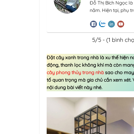
Đỗ Thị Bích Ngọc là
năm. Hiện tại, phụ 
5/5 - (1 bình ch
Đặt cây xanh trong nhà là xu thế hiện n
động, thanh lọc không khí mà còn mang 
cây phong thủy trong nhà
sao cho may 
tố quan trọng mà gia chủ cần xem xét.
nội dung bài viết này nhé.