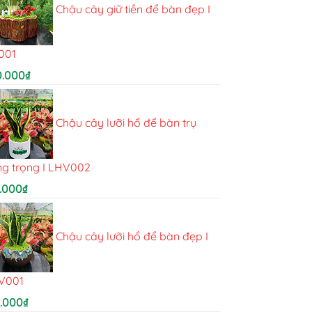
Chậu cây giữ tiền để bàn đẹp I
001
0.000
₫
Chậu cây lưỡi hổ để bàn trụ
ng trọng I LHV002
.000
₫
Chậu cây lưỡi hổ để bàn đẹp I
V001
5.000
₫