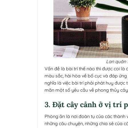
Lan quân 
Vấn đề là bài trí thế nào thì được coi l
màu sắc, hài hòa về bố cục và đáp ứng
nghĩa là việc bài trí phải phát huy được
mãn một số yêu cầu về phong thủy cây
3. Đặt cây cảnh ở vị trí
Phòng ăn là nơi đoàn tụ của các thành v
những câu chuyện, những chia sẻ của các