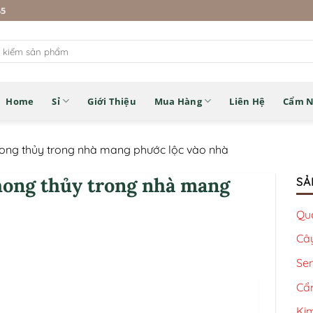
45
Home
Sỉ
Giới Thiệu
Mua Hàng
Liên Hệ
Cẩm 
phong thủy trong nhà mang phước lộc vào nhà
phong thủy trong nhà mang
SẢ
Qu
Câ
Se
Cẩ
Kim