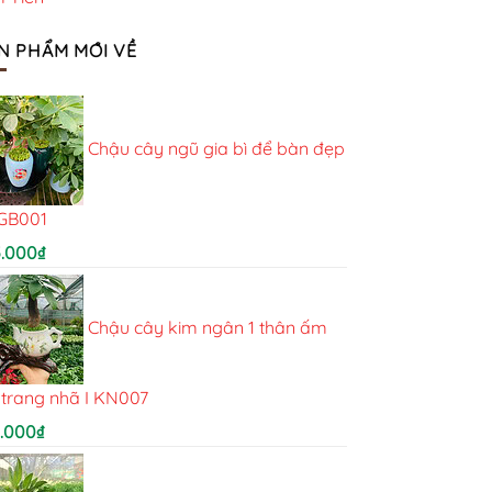
N PHẨM MỚI VỀ
Chậu cây ngũ gia bì để bàn đẹp
NGB001
5.000
₫
Chậu cây kim ngân 1 thân ấm
 trang nhã I KN007
5.000
₫