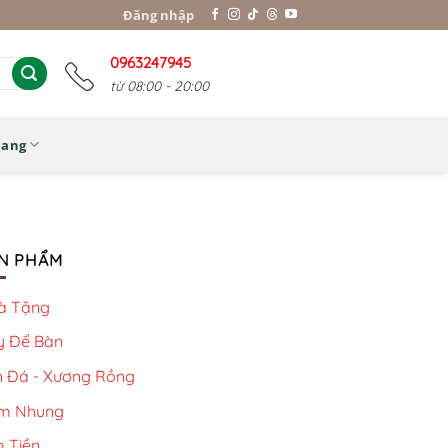
Đăng nhập
0963247945
từ 08:00 - 20:00
Nang
N PHẨM
à Tặng
y Để Bàn
n Đá - Xương Rồng
m Nhung
 Tiền