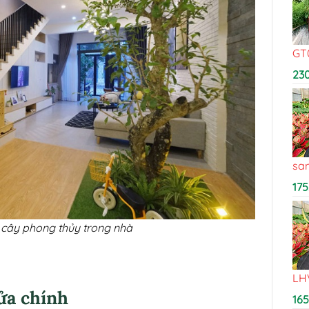
GT
23
sa
175
t cây phong thủy trong nhà
LH
cửa chính
16