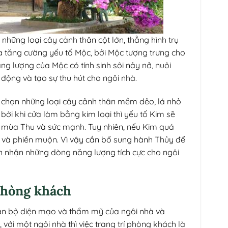
hững loại cây cảnh thân cột lớn, thẳng hình trụ
à tăng cường yếu tố Mộc, bởi Mộc tượng trưng cho
ng lượng của Mộc có tính sinh sôi nảy nở, nuôi
động và tạo sự thu hút cho ngôi nhà.
n chọn những loại cây cảnh thân mềm dẻo, lá nhỏ
ởi khi cửa làm bằng kim loại thì yếu tố Kim sẽ
o mùa Thu và sức mạnh. Tuy nhiên, nếu Kim quá
ọa và phiền muộn. Vì vậy cần bổ sung hành Thủy để
n nhận những dòng năng lượng tích cực cho ngôi
 phòng khách
oàn bộ diện mạo và thẩm mỹ của ngôi nhà và
, với một ngôi nhà thì việc trang trí phòng khách là