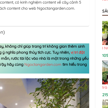
 content, có kinh nghiệm content về cây cảnh 5
trách content cho web Ngoctangarden.com.
SẢ
ọn)
ay, không chỉ giúp trang trí không gian thêm sinh
I 
ý nghĩa phong thủy tích cực. Tuy nhiên,
vị trí đặt
10
mắn, rước tài lộc vào nhà là một trong những yếu
 Vậy hãy cùng
Ngoctangarden.com
tìm hiểu trong
trà
21