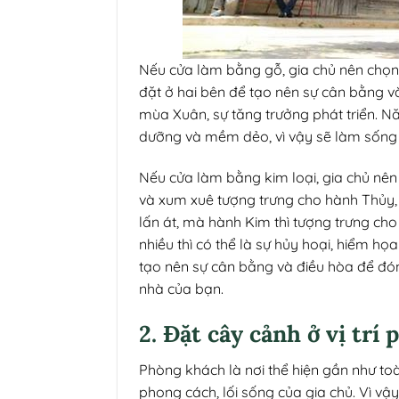
Nếu cửa làm bằng gỗ, gia chủ nên chọn n
đặt ở hai bên để tạo nên sự cân bằng v
mùa Xuân, sự tăng trưởng phát triển. Nă
dưỡng và mềm dẻo, vì vậy sẽ làm sống 
Nếu cửa làm bằng kim loại, gia chủ nê
và xum xuê tượng trưng cho hành Thủy, b
lấn át, mà hành Kim thì tượng trưng ch
nhiều thì có thể là sự hủy hoại, hiểm h
tạo nên sự cân bằng và điều hòa để đó
nhà của bạn.
2. Đặt cây cảnh ở vị trí
Phòng khách là nơi thể hiện gần như t
phong cách, lối sống của gia chủ. Vì vậy