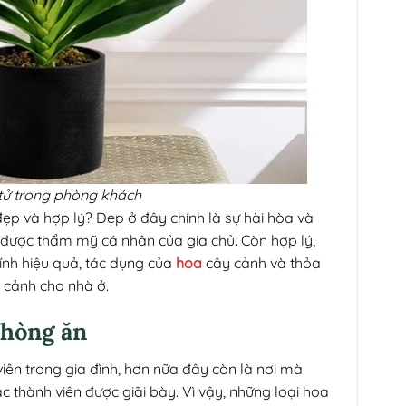
tử trong phòng khách
à đẹp và hợp lý? Đẹp ở đây chính là sự hài hòa và
 được thẩm mỹ cá nhân của gia chủ. Còn hợp lý,
 tính hiệu quả, tác dụng của
hoa
cây cảnh và thỏa
 cảnh cho nhà ở.
 phòng ăn
iên trong gia đình, hơn nữa đây còn là nơi mà
 thành viên được giãi bày. Vì vậy, những loại hoa