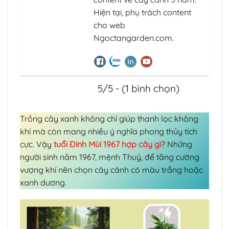
Hiện tại, phụ trách content
cho web
Ngoctangarden.com.
5/5 - (1 bình chọn)
Trồng cây xanh không chỉ giúp thanh lọc không
khí mà còn mang nhiều ý nghĩa phong thủy tích
cực. Vậy
tuổi Đinh Mùi 1967 hợp cây gì
? Những
người sinh năm 1967, mệnh Thuỷ, để tăng cường
vượng khí nên chọn cây cảnh có màu trắng hoặc
xanh dương.