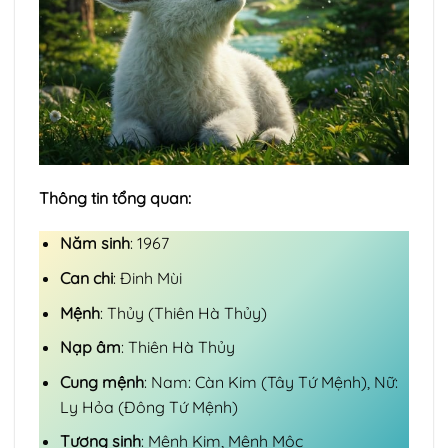
Thông tin tổng quan:
Năm sinh
: 1967
Can chi
: Đinh Mùi
Mệnh
: Thủy (Thiên Hà Thủy)
Nạp âm
: Thiên Hà Thủy
Cung mệnh
: Nam: Càn Kim (Tây Tứ Mệnh), Nữ:
Ly Hỏa (Đông Tứ Mệnh)
Tương sinh
: Mệnh Kim, Mệnh Mộc