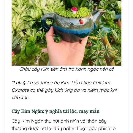
Chậu cây Kim tiền ấm trà xanh ngọc nền cỏ
*
Lưu ý
: Lá và thân cây Kim Tiền chứa Calcium
Oxalate có thể gây kích ứng da và niêm mạc khi
tiếp xúc.
Cây Kim Ngân: ý nghĩa tài lộc, may mắn
Cây Kim Ngân thu hút ánh nhìn với thân cây
thường được tết lại đầy nghệ thuật, gốc phình to