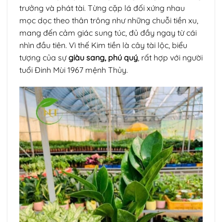
trưởng và phát tài. Từng cặp lá đối xứng nhau
mọc dọc theo thân trông như những chuỗi tiền xu,
mang đến cảm giác sung túc, đủ đầy ngay từ cái
nhìn đầu tiên. Vì thế Kim tiền là cây tài lộc, biểu
tượng của sự
giàu sang, phú quý
, rất hợp với người
tuổi Đinh Mùi 1967 mệnh Thủy.