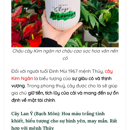
Chậu cây Kim ngân nơ chậu cao sọc hoa văn nền
cỏ
Đối với người tuổi Đinh Mùi 1967 mệnh Thủy,
cây
Kim Ngân
là biểu tượng của
sự giàu có và thịnh
vượng
. Trong phong thuỷ, cây được cho là sẽ giúp
gia chủ
giữ tiền, tích lũy của cải và mang đến sự ổn
định về mặt tài chính
.
Cây Lan Ý (Bạch Môn): Hoa màu trắng tinh
khiết, biểu tượng cho sự bình yên, may mắn. Rất
hợp với mệnh Thủy