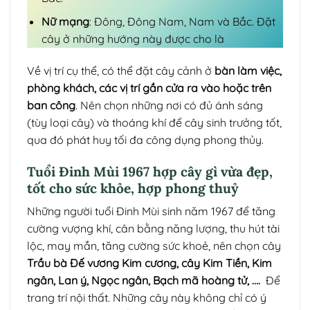
Nữ mạng
: Đông, Đông Nam, Nam và Bắc. Đặt
cây ở những hướng này được cho là
Về vị trí cụ thể, có thể đặt cây cảnh ở
bàn làm việc,
phòng khách, các vị trí gần cửa ra vào hoặc trên
ban công
. Nên chọn những nơi có đủ ánh sáng
(tùy loại cây) và thoáng khí để cây sinh trưởng tốt,
qua đó phát huy tối đa công dụng phong thủy.
Tuổi Đinh Mùi 1967 hợp cây gì vừa đẹp,
tốt cho sức khỏe, hợp phong thuỷ
Những người tuổi Đinh Mùi sinh năm 1967 để tăng
cường vượng khí, cân bằng năng lượng, thu hút tài
lộc, may mắn, tăng cường sức khoẻ, nên chọn cây
Trầu bà Đế vương Kim cương, cây Kim Tiền, Kim
ngân, Lan ý, Ngọc ngân, Bạch mã hoàng tử, ….
Để
trang trí nội thất. Những cây này không chỉ có ý