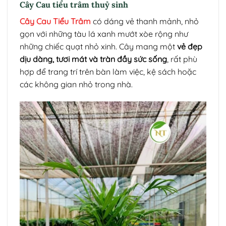
Cây Cau tiểu trâm thuỷ sinh
Cây Cau Tiểu Trâm
có dáng vẻ thanh mảnh, nhỏ
gọn với những tàu lá xanh mướt xòe rộng như
những chiếc quạt nhỏ xinh. Cây mang một
vẻ đẹp
dịu dàng, tươi mát và tràn đầy sức sống
, rất phù
hợp để trang trí trên bàn làm việc, kệ sách hoặc
các không gian nhỏ trong nhà.