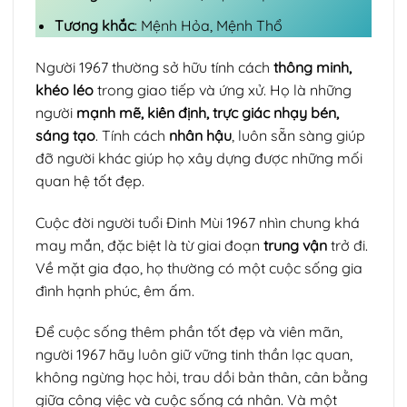
Tương khắc
: Mệnh Hỏa, Mệnh Thổ
Người 1967 thường sở hữu tính cách
thông minh,
khéo léo
trong giao tiếp và ứng xử. Họ là những
người
mạnh mẽ, kiên định, trực giác nhạy bén,
sáng tạo
. Tính cách
nhân hậu
, luôn sẵn sàng giúp
đỡ người khác giúp họ xây dựng được những mối
quan hệ tốt đẹp.
Cuộc đời người tuổi Đinh Mùi 1967 nhìn chung khá
may mắn, đặc biệt là từ giai đoạn
trung vận
trở đi.
Về mặt gia đạo, họ thường có một cuộc sống gia
đình hạnh phúc, êm ấm.
Để cuộc sống thêm phần tốt đẹp và viên mãn,
người 1967 hãy luôn giữ vững tinh thần lạc quan,
không ngừng học hỏi, trau dồi bản thân, cân bằng
giữa công việc và cuộc sống cá nhân. Và một