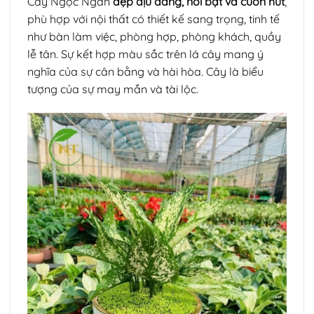
Cây Ngọc Ngân
đẹp dịu dàng, nổi bật và cuốn hút
,
phù hợp với nội thất có thiết kế sang trọng, tinh tế
như bàn làm việc, phòng hợp, phòng khách, quầy
lễ tân. Sự kết hợp màu sắc trên lá cây mang ý
nghĩa của sự cân bằng và hài hòa. Cây là biểu
tượng của sự may mắn và tài lộc.