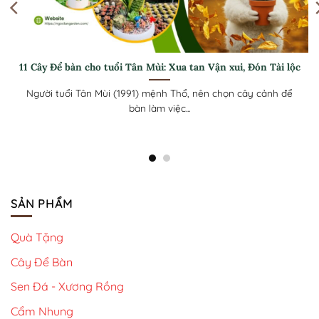
Tuổi mùi hợp với cây gì theo từng mạng cụ thể trong phong
thủy
Cây cảnh phong thuỷ hiện đang là một xu hướng mới được
nhiều người trồng...
SẢN PHẨM
Quà Tặng
Cây Để Bàn
Sen Đá - Xương Rồng
Cẩm Nhung