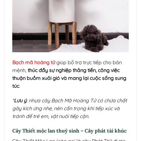
Bạch mã hoàng tử
giúp bổ trợ trực tiếp cho bản
mệnh,
thúc đẩy sự nghiệp thăng tiến, công việc
thuận buồm xuôi gió và mang lại cuộc sống sung
túc
.
*
Lưu ý
: nhựa cây Bạch Mã Hoàng Tử có chứa chất
gây kích ứng nhẹ, nên cẩn trọng khi tiếp xúc và
tránh để trẻ em, vật nuôi tiếp cận.
Cây Thiết mộc lan thuỷ sinh – Cây phát tài khúc
Cây Thiết Mộc Lan (còn gọi là cây Phát Tài) được