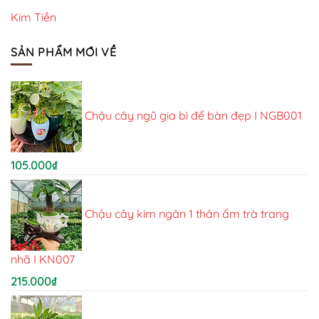
Kim Tiền
SẢN PHẨM MỚI VỀ
Chậu cây ngũ gia bì để bàn đẹp I NGB001
105.000
₫
Chậu cây kim ngân 1 thân ấm trà trang
nhã I KN007
215.000
₫