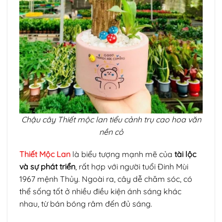
Chậu cây Thiết mộc lan tiểu cảnh trụ cao hoa văn
nền cỏ
Thiết Mộc Lan
là biểu tượng mạnh mẽ của
tài lộc
và sự phát triển
, rất hợp với người tuổi Đinh Mùi
1967 mệnh Thủy. Ngoài ra, cây dễ chăm sóc, có
thể sống tốt ở nhiều điều kiện ánh sáng khác
nhau, từ bán bóng râm đến đủ sáng.