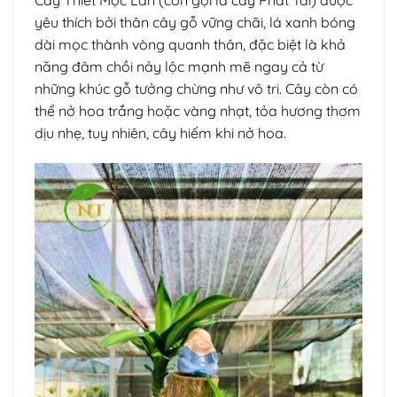
yêu thích bởi thân cây gỗ vững chãi, lá xanh bóng
dài mọc thành vòng quanh thân, đặc biệt là khả
năng đâm chồi nảy lộc mạnh mẽ ngay cả từ
những khúc gỗ tưởng chừng như vô tri. Cây còn có
thể nở hoa trắng hoặc vàng nhạt, tỏa hương thơm
dịu nhẹ, tuy nhiên, cây hiếm khi nở hoa.