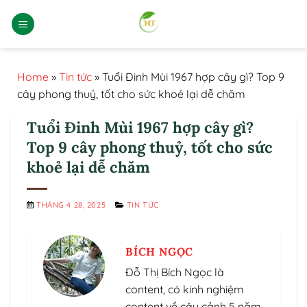
Bỏ
qua
nội
dung
Home
»
Tin tức
»
Tuổi Đinh Mùi 1967 hợp cây gì? Top 9
cây phong thuỷ, tốt cho sức khoẻ lại dễ chăm
Tuổi Đinh Mùi 1967 hợp cây gì?
Top 9 cây phong thuỷ, tốt cho sức
khoẻ lại dễ chăm
THÁNG 4 28, 2025
TIN TỨC
BÍCH NGỌC
Đỗ Thị Bích Ngọc là
content, có kinh nghiệm
content về cây cảnh 5 năm.