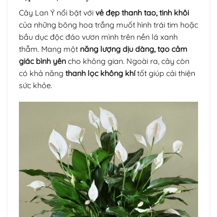
Cây Lan Ý nổi bật với
vẻ đẹp thanh tao, tinh khôi
của những bông hoa trắng muốt hình trái tim hoặc
bầu dục độc đáo vươn mình trên nền lá xanh
thẫm. Mang một
năng lượng dịu dàng, tạo cảm
giác bình yên
cho không gian. Ngoài ra, cây còn
có khả năng
thanh lọc không khí
tốt giúp cải thiện
sức khỏe.