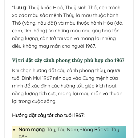
*
Lưu ý
: Thuỷ khắc Hoả, Thuỷ sinh Thổ, nên tránh
xa các màu sắc mệnh Thủy là màu thuộc hành
Thổ (vàng, nâu đất) và màu thuộc hành Hỏa (đỏ,
cam, tím, hồng). Vì những màu này gây hao tổn
năng lượng, cản trở tài vận và mang lại những
điều không may mắn cho người 1967.
Vị trí đặt cây cảnh phong thủy phù hợp cho 1967
Khi chọn hướng đặt cây cảnh phong thủy, người
tuổi Đinh Mùi 1967 nên dựa vào Cung mệnh của
mình để xác định các hướng tốt, giúp kích hoạt
năng lượng tích cực, mang lại may mắn và thuận
lợi trong cuộc sống.
Hướng đặt cây tốt cho tuổi 1967:
Nam mạng
: Tây, Tây Nam, Đông Bắc và Tây
Bắc.