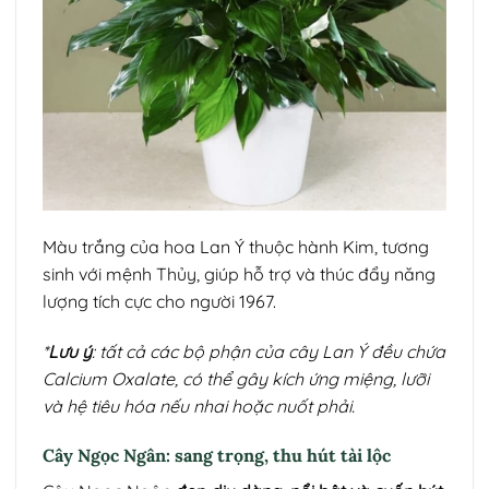
Màu trắng của hoa Lan Ý thuộc hành Kim, tương
sinh với mệnh Thủy, giúp hỗ trợ và thúc đẩy năng
lượng tích cực cho người 1967.
*
Lưu ý
: tất cả các bộ phận của cây Lan Ý đều chứa
Calcium Oxalate, có thể gây kích ứng miệng, lưỡi
và hệ tiêu hóa nếu nhai hoặc nuốt phải.
Cây Ngọc Ngân: sang trọng, thu hút tài lộc