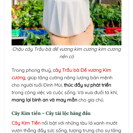
Chậu cây Trầu bà đế vương kim cương kim cương
nền cỏ
Trong phong thuỷ,
cây Trầu bà Đế vương Kim
cương
, giúp tăng cường năng lượng bản mệnh
cho người tuổi Đinh Mùi,
thúc đẩy sự phát triển
trong công việc và cuộc sống. Và xua đuổi tà khí,
mang lại bình an và may mắn
cho gia chủ.
Cây Kim tiền – Cây tài lộc hàng đầu
Cây Kim Tiền
nổi bật với những tàu lá xanh mướt
vươn thẳng đầy sức sống, tượng trưng cho sự tăng