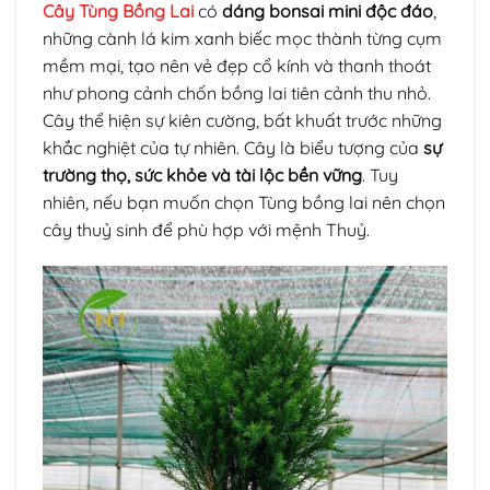
Cây Tùng Bồng Lai
có
dáng bonsai mini độc đáo
,
những cành lá kim xanh biếc mọc thành từng cụm
mềm mại, tạo nên vẻ đẹp cổ kính và thanh thoát
như phong cảnh chốn bồng lai tiên cảnh thu nhỏ.
Cây thể hiện sự kiên cường, bất khuất trước những
khắc nghiệt của tự nhiên. Cây là biểu tượng của
sự
trường thọ, sức khỏe và tài lộc bền vững
. Tuy
nhiên, nếu bạn muốn chọn Tùng bồng lai nên chọn
cây thuỷ sinh để phù hợp với mệnh Thuỷ.