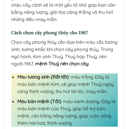
chậu cây cảnh sẽ là một yếu tố nhỏ giúp bạn cân
bằng năng lượng, giải tỏa căng thẳng và thu hút
những điều may mắn.
Cách chọn cây phong thủy cho 1967
Chọn cây phong thủy cần dựa trên màu sắc tương
sinh, tương khắc khi chọn cây phong thủy. Trong
ngũ hành, Kim sinh Thuỷ, Thuỷ hợp Thuỷ, nên
người 1967,
mệnh Thuỷ nên chọn cây
:
Màu tương sinh (Rất tốt)
: màu trắng. Đây là
màu bản mệnh Kim, sẽ giúp mệnh Thuỷ ngày
càng thịnh vượng, thu hút tài lộc, may mắn.
Màu bản mệnh (Tốt)
: màu xanh dương. Đây là
màu bản mệnh của Thuỷ, giúp hỗ trợ bản
mệnh, cân bằng năng lượng, giúp cuộc sống
thêm hài hoà, thịnh vượng.