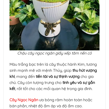
Chậu cây ngọc ngân giấy xếp tăm nền cỏ
Màu trắng bạc trên lá cây thuộc hành Kim, tương
sinh mạnh mẽ với mệnh Thủy, giúp
thu hút vượng
khí
, mang đến
tiền tài và sự thịnh vượng
cho gia
chủ. Cây còn tượng trưng cho
tình yêu và sự gắn
kết
, rất tốt cho các mối quan hệ trong gia đình.
Cây Ngọc Ngân
ưa bóng râm hoàn toàn hoặc
bán phần, nhiệt độ ấm áp và độ ẩm cao.