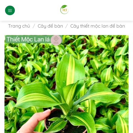
Bỏ
qua
nội
dung
Trang chủ
/
Cây để bàn
/
Cây thiết mộc lan để bàn