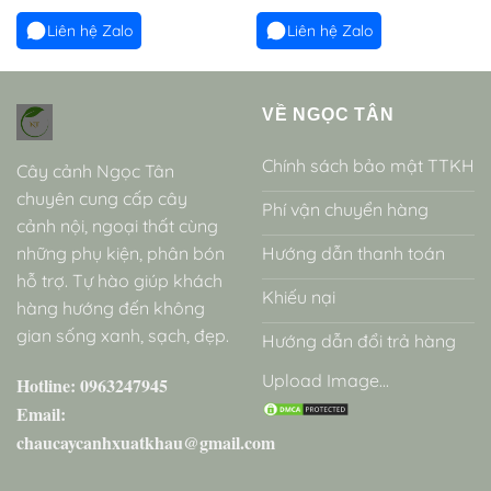
Liên hệ Zalo
Liên hệ Zalo
VỀ NGỌC TÂN
Chính sách bảo mật TTKH
Cây cảnh Ngọc Tân
chuyên cung cấp cây
Phí vận chuyển hàng
cảnh nội, ngoại thất cùng
những phụ kiện, phân bón
Hướng dẫn thanh toán
hỗ trợ. Tự hào giúp khách
Khiếu nại
hàng hướng đến không
gian sống xanh, sạch, đẹp.
Hướng dẫn đổi trả hàng
Upload Image...
Hotline: 0963247945
Email:
chaucaycanhxuatkhau@gmail.com