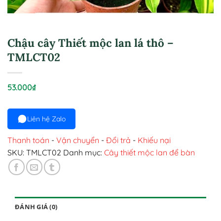
Chậu cây Thiết mộc lan lá thô –
TMLCT02
53.000
₫
Liên hệ Zalo
Thanh toán
-
Vận chuyển
-
Đổi trả
-
Khiếu nại
SKU:
TMLCT02
Danh mục:
Cây thiết mộc lan để bàn
ĐÁNH GIÁ (0)