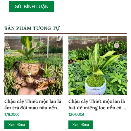
SẢN PHẨM TƯƠNG TỰ
Chậu cây Thiếc mộc lan lá
Chậu cây Thiết mộc lan lá
ấm trà đôi màu nâu nền
hạt dẻ miệng loe nền cỏ –
cỏ – TMLCAT1
TMLCHD1
178.000
₫
120.000
₫
Xem Hàng
Xem Hàng