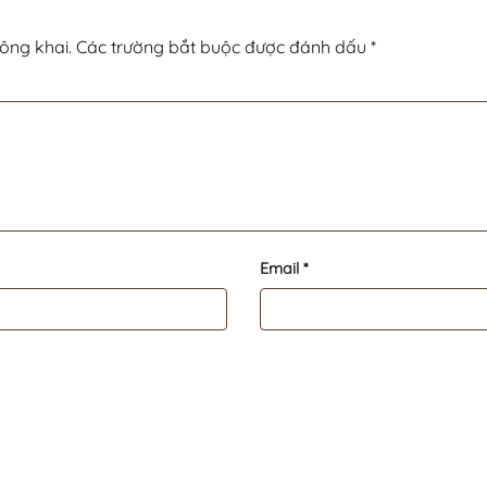
ông khai.
Các trường bắt buộc được đánh dấu
*
Email
*