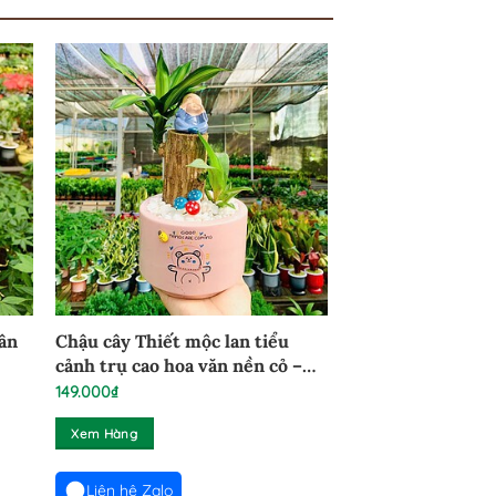
hân
Chậu cây Thiết mộc lan tiểu
cảnh trụ cao hoa văn nền cỏ –
TML20525
149.000
₫
Xem Hàng
Liên hệ Zalo