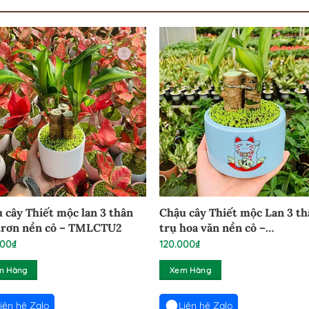
 cây Thiết mộc lan 3 thân
Chậu cây Thiết mộc Lan 3 t
trơn nền cỏ – TMLCTU2
trụ hoa văn nền cỏ –
TML11261224
000
₫
120.000
₫
m Hàng
Xem Hàng
iên hệ Zalo
Liên hệ Zalo