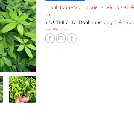
Thanh toán
-
Vận chuyển
-
Đổi trả
-
Khiế
nại
SKU:
TMLCHD1
Danh mục:
Cây thiết mộc
lan để bàn