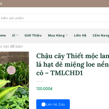
45
ome
Sỉ
Giới Thiệu
Mua Hàng
Liên Hệ
Cẩm Nan
ộc lan để bàn
Chậu cây Thiết mộc la
lá hạt dẻ miệng loe nền
cỏ – TMLCHD1
120.000
₫
Liên hệ Zalo