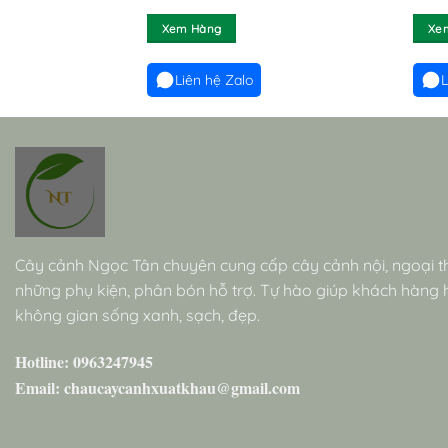
Xem Hàng
Xe
Liên hệ Zalo
L
Cây cảnh Ngọc Tân chuyên cung cấp cây cảnh nội, ngoại t
những phụ kiện, phân bón hỗ trợ. Tự hào giúp khách hàng
không gian sống xanh, sạch, đẹp.
Hotline: 0963247945
Email: chaucaycanhxuatkhau@gmail.com