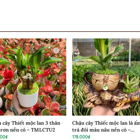
 cây Thiết mộc lan 3 thân
Chậu cây Thiếc mộc lan lá ấ
trơn nền cỏ – TMLCTU2
trà đôi màu nâu nền cỏ –
TMLCAT1
000
₫
178.000
₫