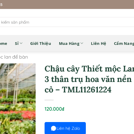
45
ome
Sỉ
Giới Thiệu
Mua Hàng
Liên Hệ
Cẩm Nan
ộc lan để bàn
Chậu cây Thiết mộc La
3 thân trụ hoa văn nền
cỏ – TML11261224
120.000
₫
Liên hệ Zalo