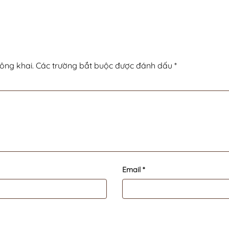
ông khai.
Các trường bắt buộc được đánh dấu
*
Email
*