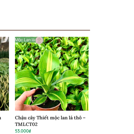
m
Chậu cây Thiết mộc lan lá thô –
TMLCT02
53.000
₫