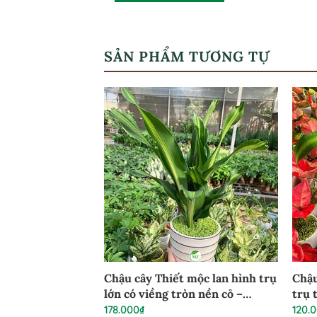
SẢN PHẨM TƯƠNG TỰ
mộc lan tiểu
Chậu cây Thiết mộc lan hình trụ
Chậu
a văn nền cỏ –
lớn có viềng tròn nền cỏ –
trụ 
TMLCD02
178.000
₫
120.