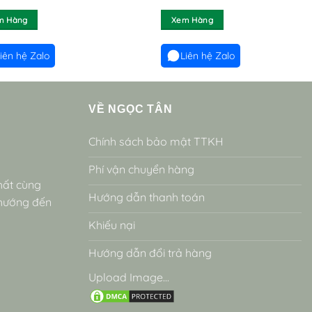
m Hàng
Xem Hàng
iên hệ Zalo
Liên hệ Zalo
VỀ NGỌC TÂN
Chính sách bảo mật TTKH
Phí vận chuyển hàng
hất cùng
Hướng dẫn thanh toán
 hướng đến
Khiếu nại
Hướng dẫn đổi trả hàng
Upload Image...