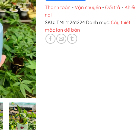
Thanh toán
-
Vận chuyển
-
Đổi trả
-
Khiế
nại
SKU:
TML11261224
Danh mục:
Cây thiết
mộc lan để bàn