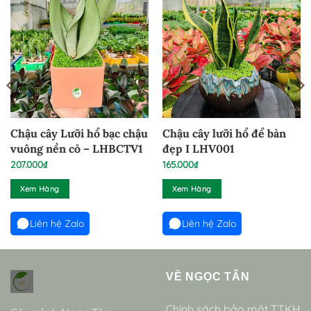
Chậu cây Lưỡi hổ bạc chậu
Chậu cây lưỡi hổ để bàn
vuông nền cỏ – LHBCTV1
đẹp I LHV001
207.000
₫
165.000
₫
Xem Hàng
Xem Hàng
Liên hệ Zalo
Liên hệ Zalo
VỀ NGỌC TÂN
Chính sách bảo mật TTKH