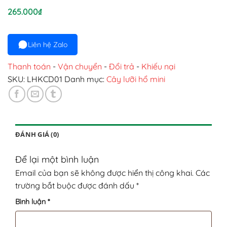
265.000
₫
Liên hệ Zalo
Thanh toán
-
Vận chuyển
-
Đổi trả
-
Khiếu nại
SKU:
LHKCD01
Danh mục:
Cây lưỡi hổ mini
ĐÁNH GIÁ (0)
Để lại một bình luận
Email của bạn sẽ không được hiển thị công khai.
Các
trường bắt buộc được đánh dấu
*
Bình luận
*