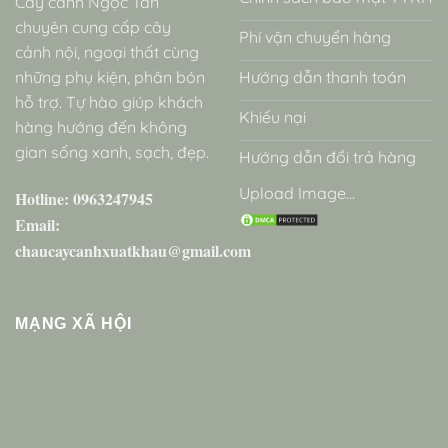
Cây cảnh Ngọc Tân
chuyên cung cấp cây
Phí vận chuyển hàng
cảnh nội, ngoại thất cùng
những phụ kiện, phân bón
Hướng dẫn thanh toán
hỗ trợ. Tự hào giúp khách
Khiếu nại
hàng hướng đến không
gian sống xanh, sạch, đẹp.
Hướng dẫn đổi trả hàng
Upload Image...
Hotline: 0963247945
Email:
chaucaycanhxuatkhau@gmail.com
MẠNG XÃ HỘI