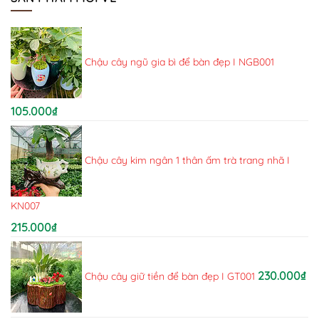
Chậu cây ngũ gia bì để bàn đẹp I NGB001
105.000
₫
Chậu cây kim ngân 1 thân ấm trà trang nhã I
KN007
215.000
₫
230.000
₫
Chậu cây giữ tiền để bàn đẹp I GT001