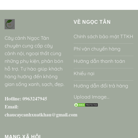
VỀ NGỌC TÂN
Chính sách bảo mật TTKH
Cây cảnh Ngọc Tân
chuyên cung cấp cây
Phí vận chuyển hàng
cảnh nội, ngoại thất cùng
những phụ kiện, phân bón
Hướng dẫn thanh toán
hỗ trợ. Tự hào giúp khách
Khiếu nại
hàng hướng đến không
gian sống xanh, sạch, đẹp.
Hướng dẫn đổi trả hàng
Upload Image...
Hotline: 0963247945
Email:
chaucaycanhxuatkhau@gmail.com
MẠNG XÃ HỘI