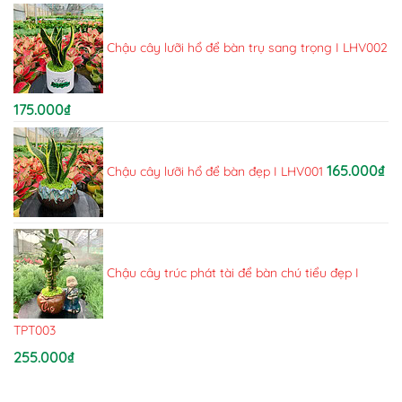
Chậu cây lưỡi hổ để bàn trụ sang trọng I LHV002
175.000
₫
165.000
₫
Chậu cây lưỡi hổ để bàn đẹp I LHV001
Chậu cây trúc phát tài để bàn chú tiểu đẹp I
TPT003
255.000
₫