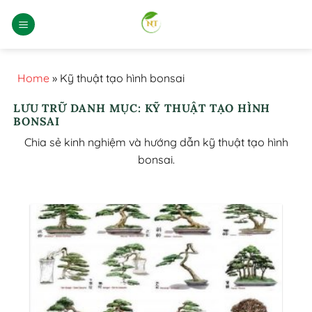
Bỏ
qua
nội
dung
Home
»
Kỹ thuật tạo hình bonsai
LƯU TRỮ DANH MỤC:
KỸ THUẬT TẠO HÌNH
BONSAI
Chia sẻ kinh nghiệm và hướng dẫn kỹ thuật tạo hình
bonsai.