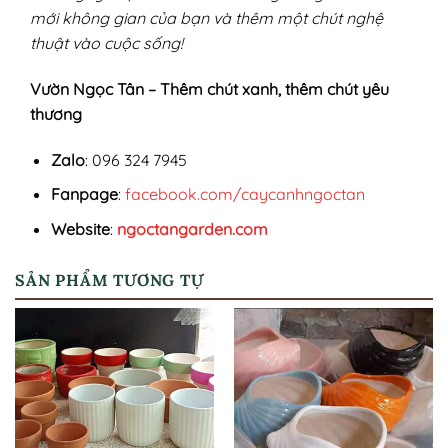
mới không gian của bạn và thêm một chút nghệ
thuật vào cuộc sống!
Vườn Ngọc Tân – Thêm chút xanh, thêm chút yêu
thương
Zalo
: 096 324 7945
Fanpage
:
facebook.com/caycanhngoctan
Website
:
ngoctangarden.com
SẢN PHẨM TƯƠNG TỰ