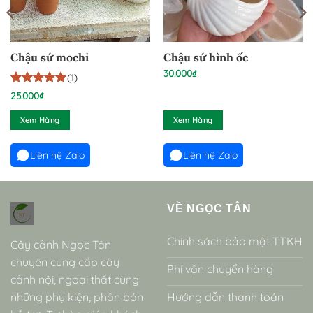
Chậu sứ mochi
Chậu sứ hình ốc
30.000
₫
(1)
5
1
trên 5
25.000
₫
dựa trên
đánh giá
Xem Hàng
Xem Hàng
Liên hệ Zalo
Liên hệ Zalo
VỀ NGỌC TÂN
Chính sách bảo mật TTKH
Cây cảnh Ngọc Tân
chuyên cung cấp cây
Phí vận chuyển hàng
cảnh nội, ngoại thất cùng
những phụ kiện, phân bón
Hướng dẫn thanh toán