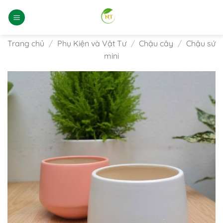
Bỏ
qua
nội
dung
Trang chủ
/
Phụ Kiện và Vật Tư
/
Chậu cây
/
Chậu sứ
mini