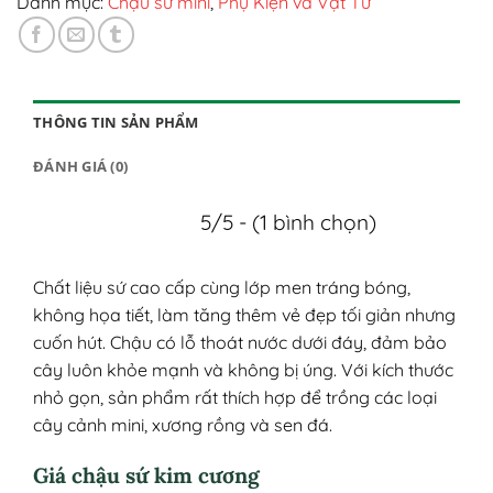
Danh mục:
Chậu sứ mini
,
Phụ Kiện và Vật Tư
THÔNG TIN SẢN PHẨM
ĐÁNH GIÁ (0)
5/5 - (1 bình chọn)
Chất liệu sứ cao cấp cùng lớp men tráng bóng,
không họa tiết, làm tăng thêm vẻ đẹp tối giản nhưng
cuốn hút. Chậu có lỗ thoát nước dưới đáy, đảm bảo
cây luôn khỏe mạnh và không bị úng. Với kích thước
nhỏ gọn, sản phẩm rất thích hợp để trồng các loại
cây cảnh mini, xương rồng và sen đá.
Giá chậu sứ kim cương