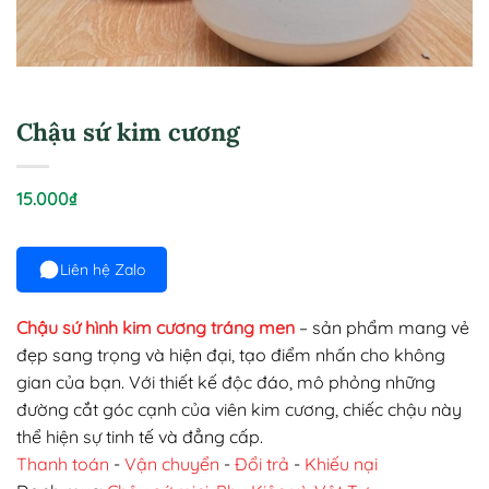
Chậu sứ kim cương
15.000
₫
Liên hệ Zalo
Chậu sứ hình kim cương tráng men
– sản phẩm mang vẻ
đẹp sang trọng và hiện đại, tạo điểm nhấn cho không
gian của bạn. Với thiết kế độc đáo, mô phỏng những
đường cắt góc cạnh của viên kim cương, chiếc chậu này
thể hiện sự tinh tế và đẳng cấp.
Thanh toán
-
Vận chuyển
-
Đổi trả
-
Khiếu nại