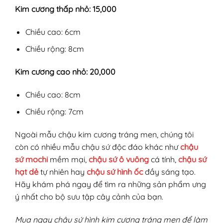
Kim cương thấp nhỏ: 15,000
Chiều cao: 6cm
Chiều rộng: 8cm
Kim cương cao nhỏ: 20,000
Chiều cao: 8cm
Chiều rộng: 7cm
Ngoài mẫu chậu kim cương tráng men, chúng tôi
còn có nhiều mẫu chậu sứ độc đáo khác như
chậu
sứ mochi
mềm mại,
chậu sứ ô vuông
cá tính,
chậu sứ
hạt dẻ
tự nhiên hay
chậu sứ hình ốc
đầy sáng tạo.
Hãy khám phá ngay để tìm ra những sản phẩm ưng
ý nhất cho bộ sưu tập cây cảnh của bạn.
Mua ngay chậu sứ hình kim cương tráng men để làm