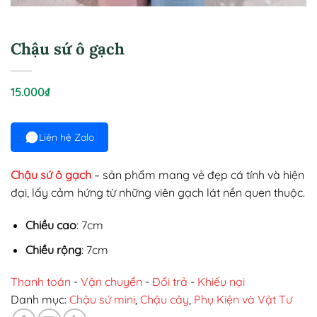
Chậu sứ ô gạch
15.000
₫
Liên hệ Zalo
Chậu sứ ô gạch
– sản phẩm mang vẻ đẹp cá tính và hiện
đại, lấy cảm hứng từ những viên gạch lát nền quen thuộc.
Chiều cao
: 7cm
Chiều rộng
: 7cm
Thanh toán
-
Vận chuyển
-
Đổi trả
-
Khiếu nại
Danh mục:
Chậu sứ mini
,
Chậu cây
,
Phụ Kiện và Vật Tư