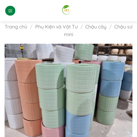
Bỏ
qua
nội
dung
Trang chủ
/
Phụ Kiện và Vật Tư
/
Chậu cây
/
Chậu sứ
mini