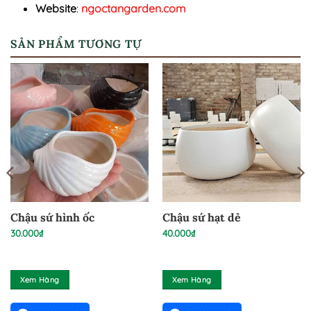
Website
:
ngoctangarden.com
SẢN PHẨM TƯƠNG TỰ
Chậu sứ hình ốc
Chậu sứ hạt dẻ
30.000
₫
40.000
₫
Xem Hàng
Xem Hàng