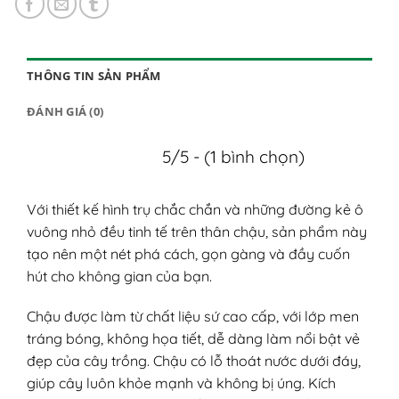
THÔNG TIN SẢN PHẨM
ĐÁNH GIÁ (0)
5/5 - (1 bình chọn)
Với thiết kế hình trụ chắc chắn và những đường kẻ ô
vuông nhỏ đều tinh tế trên thân chậu, sản phẩm này
tạo nên một nét phá cách, gọn gàng và đầy cuốn
hút cho không gian của bạn.
Chậu được làm từ chất liệu sứ cao cấp, với lớp men
tráng bóng, không họa tiết, dễ dàng làm nổi bật vẻ
đẹp của cây trồng. Chậu có lỗ thoát nước dưới đáy,
giúp cây luôn khỏe mạnh và không bị úng. Kích