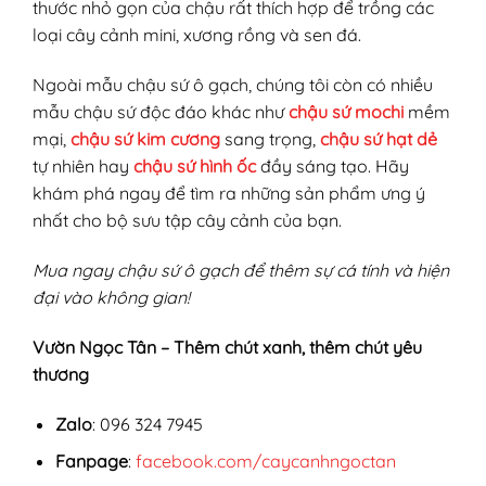
thước nhỏ gọn của chậu rất thích hợp để trồng các
loại cây cảnh mini, xương rồng và sen đá.
Ngoài mẫu chậu sứ ô gạch, chúng tôi còn có nhiều
mẫu chậu sứ độc đáo khác như
chậu sứ mochi
mềm
mại,
chậu sứ kim cương
sang trọng,
chậu sứ hạt dẻ
tự nhiên hay
chậu sứ hình ốc
đầy sáng tạo. Hãy
khám phá ngay để tìm ra những sản phẩm ưng ý
nhất cho bộ sưu tập cây cảnh của bạn.
Mua ngay chậu sứ ô gạch để thêm sự cá tính và hiện
đại vào không gian!
Vườn Ngọc Tân – Thêm chút xanh, thêm chút yêu
thương
Zalo
: 096 324 7945
Fanpage
:
facebook.com/caycanhngoctan