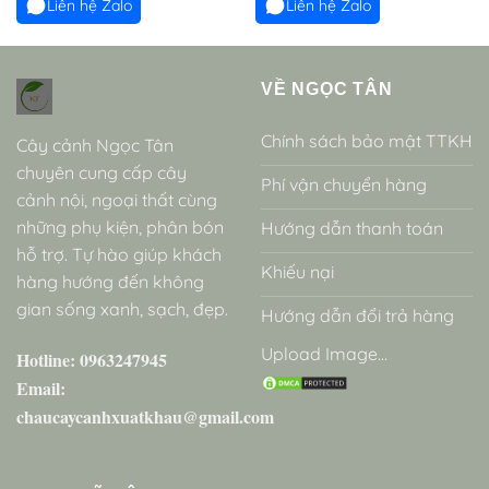
Liên hệ Zalo
Liên hệ Zalo
VỀ NGỌC TÂN
Chính sách bảo mật TTKH
Cây cảnh Ngọc Tân
chuyên cung cấp cây
Phí vận chuyển hàng
cảnh nội, ngoại thất cùng
những phụ kiện, phân bón
Hướng dẫn thanh toán
hỗ trợ. Tự hào giúp khách
Khiếu nại
hàng hướng đến không
gian sống xanh, sạch, đẹp.
Hướng dẫn đổi trả hàng
Upload Image...
Hotline: 0963247945
Email:
chaucaycanhxuatkhau@gmail.com