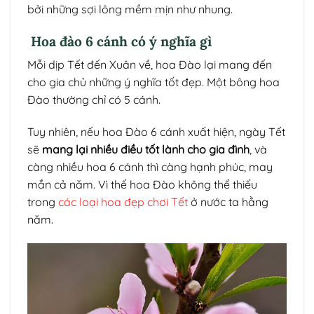
bởi những sợi lông mềm mịn như nhung.
Hoa đào 6 cánh có ý nghĩa gì
Mỗi dịp Tết đến Xuân về, hoa Đào lại mang đến
cho gia chủ những ý nghĩa tốt đẹp. Một bông hoa
Đào thường chỉ có 5 cánh.
Tuy nhiên, nếu hoa Đào 6 cánh xuất hiện, ngày Tết
sẽ
mang lại nhiều điều tốt lành cho gia đình
, và
càng nhiều hoa 6 cánh thì càng hạnh phúc, may
mắn cả năm. Vì thế hoa Đào không thể thiếu
trong
các loại hoa đẹp chơi Tết
ở nước ta hằng
năm.