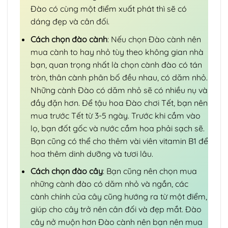
Đào có cùng một điểm xuất phát thì sẽ có
dáng đẹp và cân đối.
Cách chọn đào cành
: Nếu chọn Đào cành nên
mua cành to hay nhỏ tùy theo không gian nhà
bạn, quan trọng nhất là chọn cành đào có tán
tròn, thân cành phân bố đều nhau, có dăm nhỏ.
Những cành Đào có dăm nhỏ sẽ có nhiều nụ và
đầy đặn hơn. Để tậu hoa Đào chơi Tết, bạn nên
mua trước Tết từ 3-5 ngày. Trước khi cắm vào
lọ, bạn đốt gốc và nước cắm hoa phải sạch sẽ.
Bạn cũng có thể cho thêm vài viên vitamin B1 để
hoa thêm dinh dưỡng và tươi lâu.
Cách chọn đào cây
: Bạn cũng nên chọn mua
những cành đào có dăm nhỏ và ngắn, các
cành chính của cây cũng hướng ra từ một điểm,
giúp cho cây trở nên cân đối và đẹp mắt. Đào
cây nở muộn hơn Đào cành nên bạn nên mua