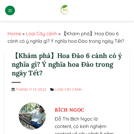
Bỏ
qua
nội
dung
Home
»
Loại Cây cảnh
»
【Khám phá】Hoa Đào 6
cánh có ý nghĩa gì? Ý nghĩa hoa Đào trong ngày Tết?
【Khám phá】Hoa Đào 6 cánh có ý
nghĩa gì? Ý nghĩa hoa Đào trong
ngày Tết?
THÁNG 11 14, 2022
LOẠI CÂY CẢNH
BÍCH NGỌC
Đỗ Thị Bích Ngọc là
content, có kinh nghiệm
content về cây cảnh 5 năm.