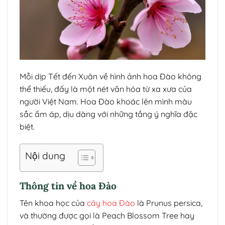
Mỗi dịp Tết đến Xuân về hình ảnh hoa Đào không
thể thiếu, đấy là một nét văn hóa từ xa xưa của
người Việt Nam. Hoa Đào khoác lên mình màu
sắc ấm áp, dịu dàng với những tầng ý nghĩa đặc
biệt.
Nội dung
Thông tin về hoa Đào
Tên khoa học của
cây hoa Đào
là Prunus persica,
và thường được gọi là Peach Blossom Tree hay