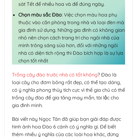
sát Tết để nhiều hoa và để đúng ngày.
Chọn màu sắc Đào
: Việc chọn màu hoa phụ
thuộc vào căn phòng trong nhà và loại đèn mà
gia đình sử dụng. Những gia đình có không gian
nhỏ nên chọn cách trang trí cho ngôi nhà của
mình trông sáng sủa hơn, đối với những ngôi
nhà có diện tích rộng thì Đào bích hợp là sự lựa
chọn tốt nhất
Trồng cây đào trước nhà có tốt không
? Đào là
loại cây cho đơm bông rất đẹp, có thể tạo dáng,
có ý nghĩa phong thủy tích cực vì thế gia chủ có thể
trồng cây đào để gia tăng may mắn, tài lộc cho
gia đình mình.
Bài viết này Ngọc Tân đã giúp bạn giải đáp được
hình ảnh hoa Đào 6 cánh có ý nghĩa gì. Để biết
thêm nhiều ý nghĩa của các loài hoa khác, đừng