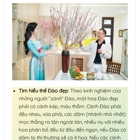
Tìm hiểu thế Đào đẹp
: Theo kinh nghiệm của
những người “
sành
” Đào, một hoa Đào đẹp
phải có cánh kép, màu thắm. Cành Đào phải
đều nhau, vừa phải, các dăm (nhánh nhỏ nhất)
mọc thẳng ra tận ngoài tán, nhiều nụ với nhiều
hoa phân bố đều từ đầu đến ngọn, nếu Đào có
dăm to thì thường sẽ có ít hoa. Nếu các cành