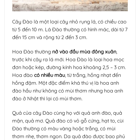
Cây Đào là một loại cây nhỏ rụng lá, có chiều cao
từ 5 đến 10 m. Lá Đào thường có hình mác, dài từ 7
đến 15 cm và rộng từ 2 đến 3 cm.
Hoa Đào thường
nở vào đầu mùa đông xuân
,
trước khi cây ra lá mới. Hoa Đào là loại hoa mọc
đơn hoặc kép, đường kính hoa khoảng 2,5 – 3 cm.
Hoa đào
có nhiều màu
, từ trắng, hồng nhạt đến
hồng đậm. Một đặc điểm khá thú vị là hoa anh
đào hầu như không có mùi thơm nhưng hoa anh
đào ở Nhật thì lại có mùi thơm.
Quả của cây Đào cùng họ với quả anh đào, quả
mận, quả mơ. Quả đào có vỏ gỗ cứng, hạt to, cùi
Đào thường có màu vàng hoặc trắng, có mùi
thơm nhẹ, thơm ngon. Da quả đào được bao phủ