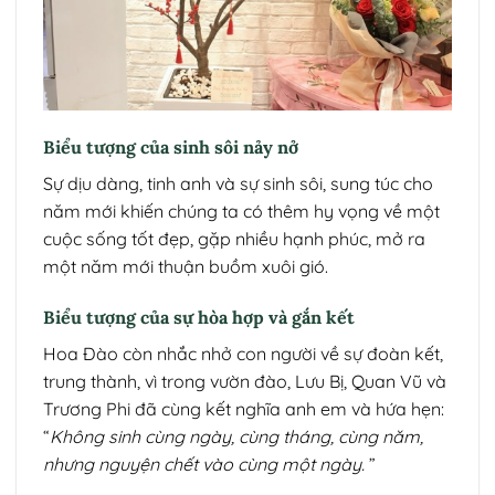
Biểu tượng của sinh sôi nảy nở
Sự dịu dàng, tinh anh và sự sinh sôi, sung túc cho
năm mới khiến chúng ta có thêm hy vọng về một
cuộc sống tốt đẹp, gặp nhiều hạnh phúc, mở ra
một năm mới thuận buồm xuôi gió.
Biểu tượng của sự hòa hợp và gắn kết
Hoa Đào còn nhắc nhở con người về sự đoàn kết,
trung thành, vì trong vườn đào, Lưu Bị, Quan Vũ và
Trương Phi đã cùng kết nghĩa anh em và hứa hẹn:
“
Không sinh cùng ngày, cùng tháng, cùng năm,
nhưng nguyện chết vào cùng một ngày.
”