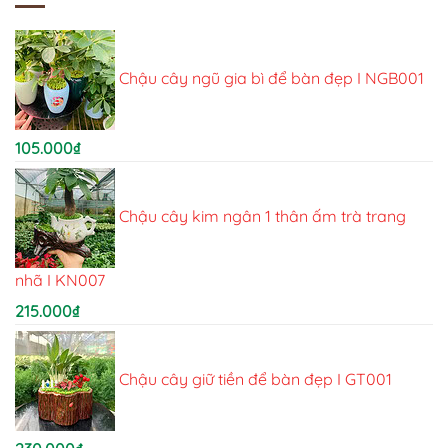
Chậu cây ngũ gia bì để bàn đẹp I NGB001
105.000
₫
Chậu cây kim ngân 1 thân ấm trà trang
nhã I KN007
215.000
₫
Chậu cây giữ tiền để bàn đẹp I GT001