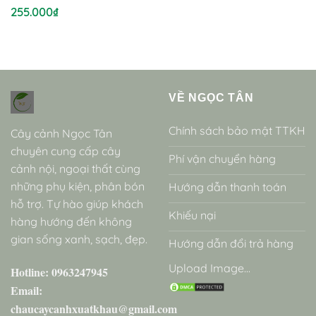
255.000
₫
VỀ NGỌC TÂN
Chính sách bảo mật TTKH
Cây cảnh Ngọc Tân
chuyên cung cấp cây
Phí vận chuyển hàng
cảnh nội, ngoại thất cùng
những phụ kiện, phân bón
Hướng dẫn thanh toán
hỗ trợ. Tự hào giúp khách
Khiếu nại
hàng hướng đến không
gian sống xanh, sạch, đẹp.
Hướng dẫn đổi trả hàng
Upload Image...
Hotline: 0963247945
Email:
chaucaycanhxuatkhau@gmail.com