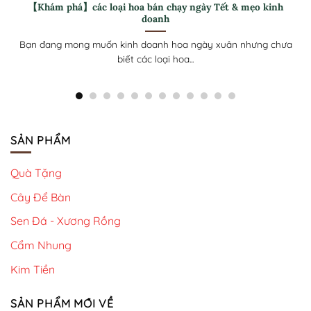
【Khám phá】Ý nghĩa hoa Ly trắng trong tình yêu, cuộc
sống
Mỗi loài hoa mang trong mình những biểu tượng khác nhau,
không những thế tùy...
SẢN PHẨM
Quà Tặng
Cây Để Bàn
Sen Đá - Xương Rồng
Cẩm Nhung
Kim Tiền
SẢN PHẨM MỚI VỀ