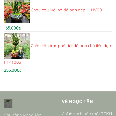
Chậu cây lưỡi hổ để bàn đẹp I LHV001
165.000
₫
Chậu cây trúc phát tài để bàn chú tiểu đẹp
I TPT003
255.000
₫
VỀ NGỌC TÂN
Chính sách bảo mật TTKH
Cây cảnh Ngọc Tân