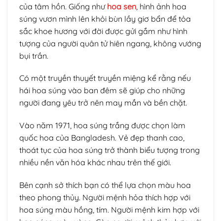
của tâm hồn. Giống như
hoa sen
, hình ảnh hoa
súng vươn mình lên khỏi bùn lầy giơ bẩn để tỏa
sắc khoe hương với đời được gửi gắm như hình
tượng của người quân tử hiên ngang, không vướng
bụi trần.
Có một truyền thuyết truyền miệng kể rằng nếu
hái hoa súng vào ban đêm sẽ giúp cho những
người đang yêu trở nên may mắn và bền chặt.
Vào năm 1971, hoa súng trắng được chọn làm
quốc hoa của Bangladesh. Vẻ đẹp thanh cao,
thoát tục của hoa súng trở thành biểu tượng trong
nhiều nền văn hóa khác nhau trên thế giới.
Bên cạnh sở thích bạn có thể lựa chọn màu hoa
theo phong thủy. Người mệnh hỏa thích hợp với
hoa súng màu hồng, tím. Người mệnh kim hợp với