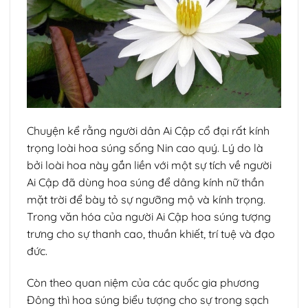
Chuyện kể rằng người dân Ai Cập cổ đại rất kính
trọng loài hoa súng sống Nin cao quý. Lý do là
bởi loài hoa này gắn liền với một sự tích về người
Ai Cập đã dùng hoa súng để dâng kính nữ thần
mặt trời để bày tỏ sự ngưỡng mộ và kính trọng.
Trong văn hóa của người Ai Cập hoa súng tượng
trưng cho sự thanh cao, thuần khiết, trí tuệ và đạo
đức.
Còn theo quan niệm của các quốc gia phương
Đông thì hoa súng biểu tượng cho sự trong sạch