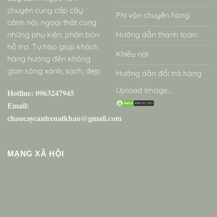
chuyên cung cấp cây
Phí vận chuyển hàng
cảnh nội, ngoại thất cùng
những phụ kiện, phân bón
Hướng dẫn thanh toán
hỗ trợ. Tự hào giúp khách
Khiếu nại
hàng hướng đến không
gian sống xanh, sạch, đẹp.
Hướng dẫn đổi trả hàng
Upload Image...
Hotline: 0963247945
Email:
chaucaycanhxuatkhau@gmail.com
MẠNG XÃ HỘI