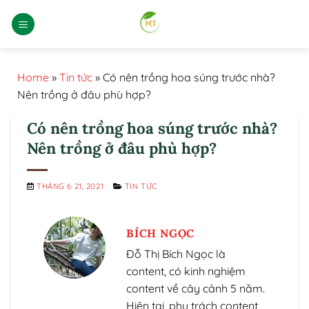
Bỏ
qua
nội
dung
Home
»
Tin tức
»
Có nên trồng hoa súng trước nhà?
Nên trồng ở đâu phù hợp?
Có nên trồng hoa súng trước nhà?
Nên trồng ở đâu phù hợp?
THÁNG 6 21, 2021
TIN TỨC
BÍCH NGỌC
Đỗ Thị Bích Ngọc là
content, có kinh nghiệm
content về cây cảnh 5 năm.
Hiện tại, phụ trách content