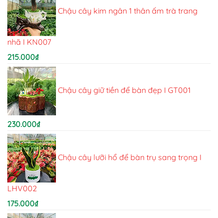
Chậu cây kim ngân 1 thân ấm trà trang
nhã I KN007
215.000
₫
Chậu cây giữ tiền để bàn đẹp I GT001
230.000
₫
Chậu cây lưỡi hổ để bàn trụ sang trọng I
LHV002
175.000
₫