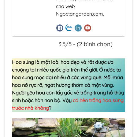
cho web
Ngoctangarden.com.
3.5/5 - (2 bình chọn)
Hoa súng là một loài hoa đẹp và rất được ưa
chuộng tại nhiều quốc gia trên thế giới. Ở nước ta
hoa sung mọc dại nhiều ở các vùng quê. Mỗi mùa
hoa nở rực rỡ, ngát hương thơm cả một vùng.
Người yêu hoa còn lấy gốc về trồng trong hồ thủy
sinh hoặc hòn non bộ. Vậy
có nên trồng hoa súng
trước nhà không
?