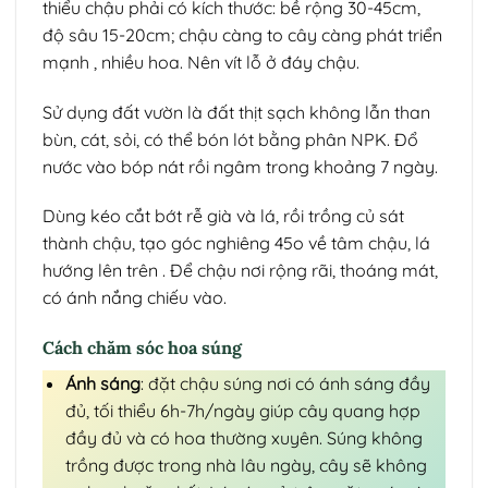
thiểu chậu phải có kích thước: bề rộng 30-45cm,
độ sâu 15-20cm; chậu càng to cây càng phát triển
mạnh , nhiều hoa. Nên vít lỗ ở đáy chậu.
Sử dụng đất vườn là đất thịt sạch không lẫn than
bùn, cát, sỏi, có thể bón lót bằng phân NPK. Đổ
nước vào bóp nát rồi ngâm trong khoảng 7 ngày.
Dùng kéo cắt bớt rễ già và lá, rồi trồng củ sát
thành chậu, tạo góc nghiêng 45o về tâm chậu, lá
hướng lên trên . Để chậu nơi rộng rãi, thoáng mát,
có ánh nắng chiếu vào.
Cách chăm sóc hoa súng
Ánh sáng
: đặt chậu súng nơi có ánh sáng đầy
đủ, tối thiểu 6h-7h/ngày giúp cây quang hợp
đầy đủ và có hoa thường xuyên. Súng không
trồng được trong nhà lâu ngày, cây sẽ không