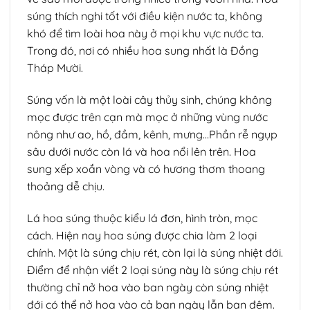
súng thích nghi tốt với điều kiện nước ta, không
khó để tìm loài hoa này ở mọi khu vực nước ta.
Trong đó, nơi có nhiều hoa sung nhất là Đồng
Tháp Mười.
Súng vốn là một loài cây thủy sinh, chúng không
mọc được trên cạn mà mọc ở những vùng nước
nông như ao, hồ, đầm, kênh, mưng…Phần rễ ngụp
sâu dưới nước còn lá và hoa nổi lên trên. Hoa
sung xếp xoắn vòng và có hương thơm thoang
thoảng dễ chịu.
Lá hoa súng thuộc kiểu lá đơn, hình tròn, mọc
cách. Hiện nay hoa súng được chia làm 2 loại
chính. Một là súng chịu rét, còn lại là súng nhiệt đới.
Điểm để nhận viết 2 loại súng này là súng chịu rét
thường chỉ nở hoa vào ban ngày còn súng nhiệt
đới có thể nở hoa vào cả ban ngày lẫn ban đêm.