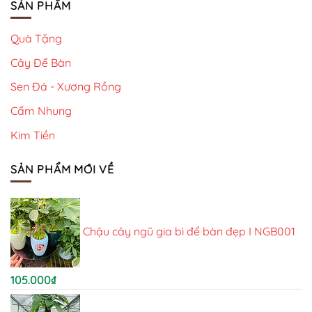
SẢN PHẨM
Quà Tặng
Cây Để Bàn
Sen Đá - Xương Rồng
Cẩm Nhung
Kim Tiền
SẢN PHẨM MỚI VỀ
Chậu cây ngũ gia bì để bàn đẹp I NGB001
105.000
₫