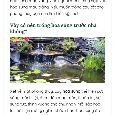
hoa súng màu vàng. Còn người mệnh thủy hợp với
hoa súng màu trắng. Nếu muốn trồng cây tốt cho
phong thủy bạn nên tìm hiểu kỹ nhé!
Vậy có nên trồng hoa súng trước nhà
không?
Xét về mặt phong thủy, cây
hoa súng
thể hiện sức
sống mãnh liệt, đem đến may mắn, thuận lợi, sự
sung túc, thịnh vượng cho chủ nhân. Mỗi sắc hoa
lại thể hiện một ý nghĩa khác nhau: hoa súng đỏ