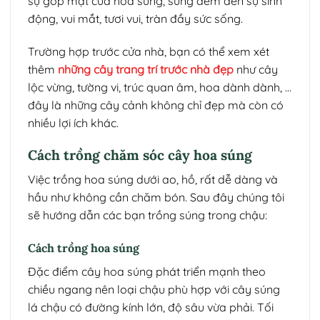
sự góp mặt của hoa súng, súng đem đến sự sinh
động, vui mắt, tươi vui, tràn đầy sức sống.
Trường hợp trước cửa nhà, bạn có thể xem xét
thêm
những cây trang trí trước nhà đẹp
như cây
lộc vừng, tường vi, trúc quan âm, hoa dành dành, …
đây là những cây cảnh không chỉ đẹp mà còn có
nhiều lợi ích khác.
Cách trồng chăm sóc cây hoa súng
Việc trồng hoa súng dưới ao, hồ, rất dễ dàng và
hầu như không cần chăm bón. Sau đây chúng tôi
sẽ hướng dẫn các bạn trồng súng trong chậu:
Cách trồng hoa súng
Đặc điểm cây hoa súng phát triển mạnh theo
chiều ngang nên loại chậu phù hợp với cây súng
lá chậu có đường kính lớn, độ sâu vừa phải. Tối