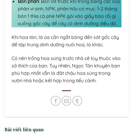
Bón phân
: Bón lót trước khi trồng bằng các loại
phân vi sinh, NPK, phân hữu cơ mục. 1-2 tháng
bón 1 thìa cà phê NPK gói vào giấy báo rồi gí
xuống gốc cây để cây có dinh dưỡng điều độ.
Khi hoa tàn, lá úa cần ngắt bông đến sát gốc cây
để tập trung dinh dưỡng nuôi hoa, lá khác.
Có nên trồng hoa súng trước nhà sẽ tùy thuộc vào
sở thích của bạn. Tuy nhiên, Ngọc Tân khuyên bạn
phù hợp nhất vẫn là đặt chậu hoa súng trong
vườn nhà hoặc kết hợp trong tiểu cảnh.
Bài viết liên quan