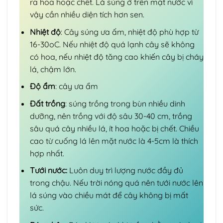
ra hoa hoặc chết. Lá súng ở trên mặt nước vì
vậy cần nhiều diện tích hơn sen.
Nhiệt độ
: Cây súng ưa ấm, nhiệt độ phù hợp từ
16-30oC. Nếu nhiệt độ quá lạnh cây sẽ không
có hoa, nếu nhiệt độ tăng cao khiến cây bị cháy
lá, chậm lớn.
Độ ẩm
: cây ưa ẩm
Đất trồng
: súng trồng trong bùn nhiều dinh
dưỡng, nên trồng với độ sâu 30-40 cm, trồng
sâu quá cây nhiều lá, ít hoa hoặc bị chết. Chiều
cao từ cuống lá lên mặt nước là 4-5cm là thích
hợp nhất.
Tưới nước:
Luôn duy trì lượng nước đầy đủ
trong chậu. Nếu trời nóng quá nên tưới nước lên
lá súng vào chiều mát để cây không bị mất
sức.