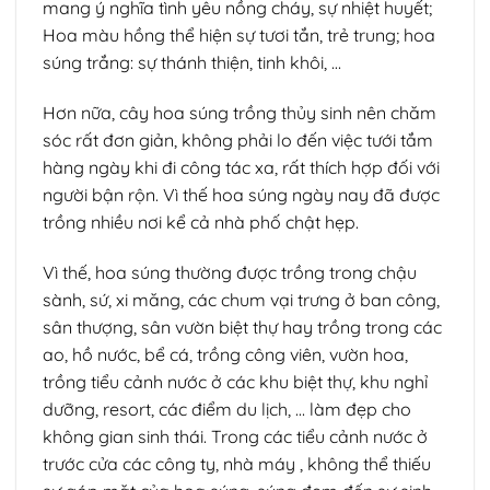
mang ý nghĩa tình yêu nồng cháy, sự nhiệt huyết;
Hoa màu hồng thể hiện sự tươi tắn, trẻ trung; hoa
súng trắng: sự thánh thiện, tinh khôi, …
Hơn nữa, cây hoa súng trồng thủy sinh nên chăm
sóc rất đơn giản, không phải lo đến việc tưới tắm
hàng ngày khi đi công tác xa, rất thích hợp đối với
người bận rộn. Vì thế hoa súng ngày nay đã được
trồng nhiều nơi kể cả nhà phố chật hẹp.
Vì thế, hoa súng thường được trồng trong chậu
sành, sứ, xi măng, các chum vại trưng ở ban công,
sân thượng, sân vườn biệt thự hay trồng trong các
ao, hồ nước, bể cá, trồng công viên, vườn hoa,
trồng tiểu cảnh nước ở các khu biệt thự, khu nghỉ
dưỡng, resort, các điểm du lịch, … làm đẹp cho
không gian sinh thái. Trong các tiểu cảnh nước ở
trước cửa các công ty, nhà máy , không thể thiếu