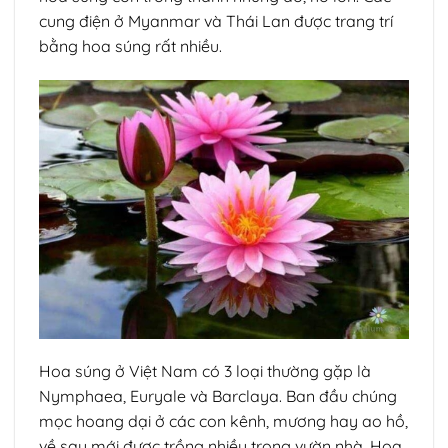
cung điện ở Myanmar và Thái Lan được trang trí
bằng hoa súng rất nhiều.
Hoa súng ở Việt Nam có 3 loại thường gặp là
Nymphaea, Euryale và Barclaya. Ban đầu chúng
mọc hoang dại ở các con kênh, mương hay ao hồ,
về sau mới được trồng nhiều trong vườn nhà. Hoa