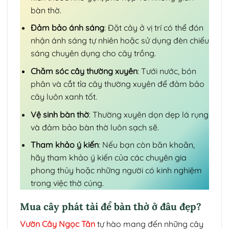
bàn thờ.
Đảm bảo ánh sáng
: Đặt cây ở vị trí có thể đón
nhận ánh sáng tự nhiên hoặc sử dụng đèn chiếu
sáng chuyên dụng cho cây trồng.
Chăm sóc cây thường xuyên
: Tưới nước, bón
phân và cắt tỉa cây thường xuyên để đảm bảo
cây luôn xanh tốt.
Vệ sinh bàn thờ
: Thường xuyên dọn dẹp lá rụng
và đảm bảo bàn thờ luôn sạch sẽ.
Tham khảo ý kiến
: Nếu bạn còn băn khoăn,
hãy tham khảo ý kiến của các chuyên gia
phong thủy hoặc những người có kinh nghiệm
trong việc thờ cúng.
Mua cây phát tài để bàn thờ ở đâu đẹp?
Vườn Cây Ngọc Tân
tự hào mang đến những cây