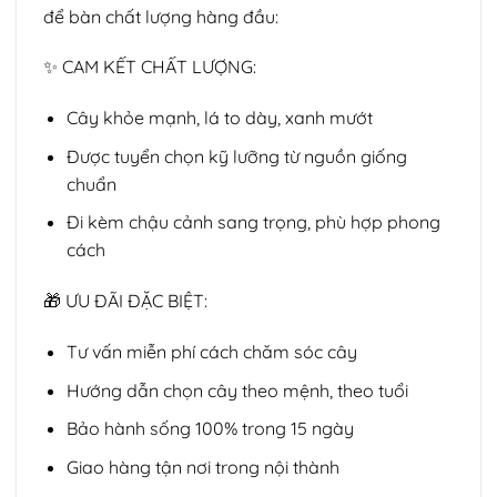
để bàn chất lượng hàng đầu:
✨ CAM KẾT CHẤT LƯỢNG:
Cây khỏe mạnh, lá to dày, xanh mướt
Được tuyển chọn kỹ lưỡng từ nguồn giống
chuẩn
Đi kèm chậu cảnh sang trọng, phù hợp phong
cách
🎁 ƯU ĐÃI ĐẶC BIỆT:
Tư vấn miễn phí cách chăm sóc cây
Hướng dẫn chọn cây theo mệnh, theo tuổi
Bảo hành sống 100% trong 15 ngày
Giao hàng tận nơi trong nội thành