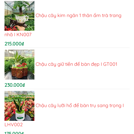
Chậu cây kim ngân 1 thân ấm trà trang
nhã I KN007
215.000
₫
Chậu cây giữ tiền để bàn đẹp I GT001
230.000
₫
Chậu cây lưỡi hổ để bàn trụ sang trọng I
LHV002
175.000
₫