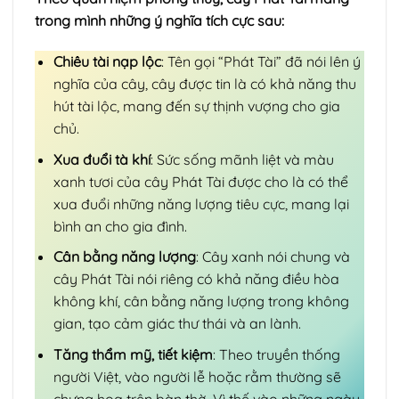
trong mình những ý nghĩa tích cực sau:
Chiêu tài nạp lộc
: Tên gọi “Phát Tài” đã nói lên ý
nghĩa của cây, cây được tin là có khả năng thu
hút tài lộc, mang đến sự thịnh vượng cho gia
chủ.
Xua đuổi tà khí
: Sức sống mãnh liệt và màu
xanh tươi của cây Phát Tài được cho là có thể
xua đuổi những năng lượng tiêu cực, mang lại
bình an cho gia đình.
Cân bằng năng lượng
: Cây xanh nói chung và
cây Phát Tài nói riêng có khả năng điều hòa
không khí, cân bằng năng lượng trong không
gian, tạo cảm giác thư thái và an lành.
Tăng thẩm mỹ, tiết kiệm
: Theo truyền thống
người Việt, vào người lễ hoặc rằm thường sẽ
chưng hoa trên bàn thờ. Vì thế vào những ngày