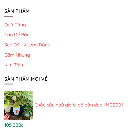
SẢN PHẨM
Quà Tặng
Cây Để Bàn
Sen Đá - Xương Rồng
Cẩm Nhung
Kim Tiền
SẢN PHẨM MỚI VỀ
Chậu cây ngũ gia bì để bàn đẹp I NGB001
105.000
₫