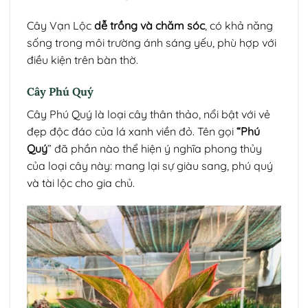
Cây Vạn Lộc
dễ trồng và chăm sóc
, có khả năng
sống trong môi trường ánh sáng yếu, phù hợp với
điều kiện trên bàn thờ.
Cây Phú Quý
Cây Phú Quý là loại cây thân thảo, nổi bật với vẻ
đẹp độc đáo của lá xanh viền đỏ. Tên gọi
“Phú
Quý
” đã phần nào thể hiện ý nghĩa phong thủy
của loại cây này: mang lại sự giàu sang, phú quý
và tài lộc cho gia chủ.