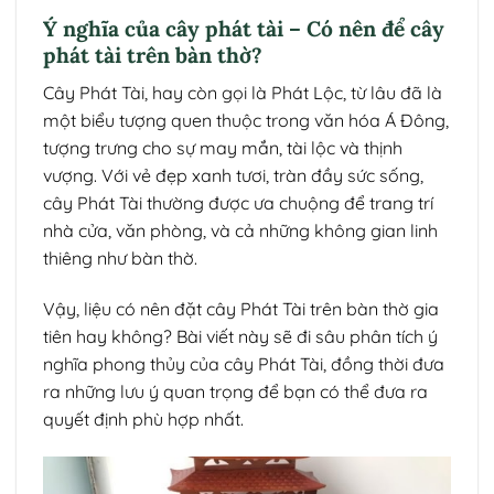
Ý nghĩa của cây phát tài – Có nên để cây
phát tài trên bàn thờ?
Cây Phát Tài, hay còn gọi là Phát Lộc, từ lâu đã là
một biểu tượng quen thuộc trong văn hóa Á Đông,
tượng trưng cho sự may mắn, tài lộc và thịnh
vượng. Với vẻ đẹp xanh tươi, tràn đầy sức sống,
cây Phát Tài thường được ưa chuộng để trang trí
nhà cửa, văn phòng, và cả những không gian linh
thiêng như bàn thờ.
Vậy, liệu có nên đặt cây Phát Tài trên bàn thờ gia
tiên hay không? Bài viết này sẽ đi sâu phân tích ý
nghĩa phong thủy của cây Phát Tài, đồng thời đưa
ra những lưu ý quan trọng để bạn có thể đưa ra
quyết định phù hợp nhất.