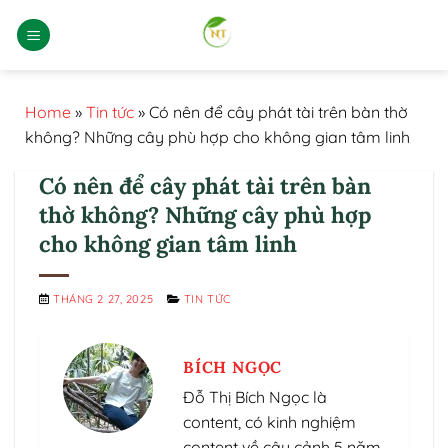
Bỏ
qua
nội
dung
Home
»
Tin tức
»
Có nên để cây phát tài trên bàn thờ
không? Những cây phù hợp cho không gian tâm linh
Có nên để cây phát tài trên bàn
thờ không? Những cây phù hợp
cho không gian tâm linh
THÁNG 2 27, 2025
TIN TỨC
BÍCH NGỌC
Đỗ Thị Bích Ngọc là
content, có kinh nghiệm
content về cây cảnh 5 năm.