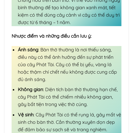
bình thường để tạo không gian xanh mát, tiết
kiệm có thể dùng cây cảnh vì cây có thể duy trì
được từ 6 tháng – 1 năm.
Nhược điểm và những điều cần lưu ý:
Ánh sáng
: Bàn thờ thường là nơi thiếu sáng,
điều này có thể ảnh hưởng đến sự phát triển
của cây Phát Tài. Cây có thể bị yếu, vàng lá
hoặc thậm chí chết nếu không được cung cấp
đủ ánh sáng.
Không gian
: Diện tích bàn thờ thường hạn chế,
cây Phát Tài có thể chiếm nhiều không gian,
gây bất tiện trong việc thờ cúng.
Vệ sinh
: Cây Phát Tài có thể rụng lá, gây mất vệ
sinh cho bàn thờ. Cần thường xuyên dọn dẹp
để đảm bảo sự sạch sẽ và trang nghiêm.