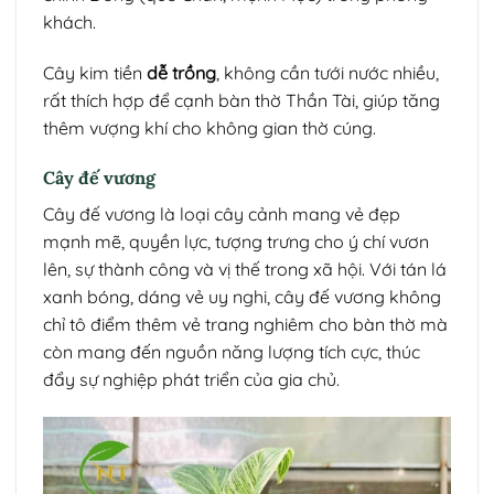
khách.
Cây kim tiền
dễ trồng
, không cần tưới nước nhiều,
rất thích hợp để cạnh bàn thờ Thần Tài, giúp tăng
thêm vượng khí cho không gian thờ cúng.
Cây đế vương
Cây đế vương là loại cây cảnh mang vẻ đẹp
mạnh mẽ, quyền lực, tượng trưng cho ý chí vươn
lên, sự thành công và vị thế trong xã hội. Với tán lá
xanh bóng, dáng vẻ uy nghi, cây đế vương không
chỉ tô điểm thêm vẻ trang nghiêm cho bàn thờ mà
còn mang đến nguồn năng lượng tích cực, thúc
đẩy sự nghiệp phát triển của gia chủ.