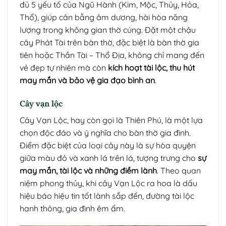
đủ 5 yếu tố của Ngũ Hành (Kim, Mộc, Thủy, Hỏa,
Thổ), giúp cân bằng âm dương, hài hòa năng
lượng trong không gian thờ cúng. Đặt một chậu
cây Phát Tài trên bàn thờ, đặc biệt là bàn thờ gia
tiên hoặc Thần Tài – Thổ Địa, không chỉ mang đến
vẻ đẹp tự nhiên mà còn
kích hoạt tài lộc, thu hút
may mắn và bảo vệ gia đạo bình an
.
Cây vạn lộc
Cây Vạn Lộc, hay còn gọi là Thiên Phú, là một lựa
chọn độc đáo và ý nghĩa cho bàn thờ gia đình.
Điểm đặc biệt của loại cây này là sự hòa quyện
giữa màu đỏ và xanh lá trên lá, tượng trưng cho
sự
may mắn, tài lộc và những điềm lành
. Theo quan
niệm phong thủy, khi cây Vạn Lộc ra hoa là dấu
hiệu báo hiệu tin tốt lành sắp đến, đường tài lộc
hanh thông, gia đình êm ấm.