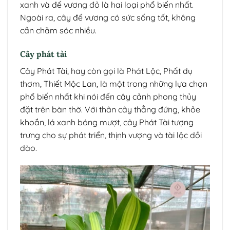
xanh và đế vương đỏ là hai loại phổ biến nhất.
Ngoài ra, cây đế vương có sức sống tốt, không
cần chăm sóc nhiều.
Cây phát tài
Cây Phát Tài, hay còn gọi là Phát Lộc, Phất dụ
thơm, Thiết Mộc Lan, là một trong những lựa chọn
phổ biến nhất khi nói đến cây cảnh phong thủy
đặt trên bàn thờ. Với thân cây thẳng đứng, khỏe
khoắn, lá xanh bóng mượt, cây Phát Tài tượng
trưng cho sự phát triển, thịnh vượng và tài lộc dồi
dào.