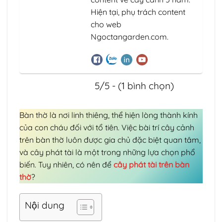
Hiện tại, phụ trách content
cho web
Ngoctangarden.com.
5/5 - (1 bình chọn)
Bàn thờ là nơi linh thiêng, thể hiện lòng thành kính
của con cháu đối với tổ tiên. Việc bài trí cây cảnh
trên bàn thờ luôn được gia chủ đặc biệt quan tâm,
và cây phát tài là một trong những lựa chọn phổ
biến. Tuy nhiên, có nên để
cây phát tài trên bàn
thờ
?
Nội dung