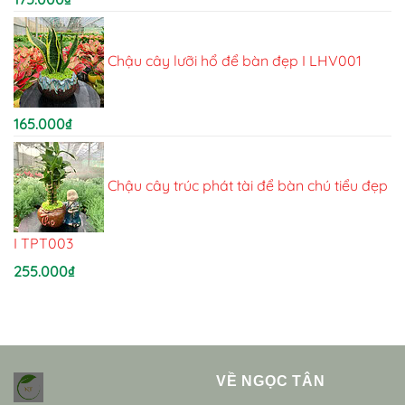
Chậu cây lưỡi hổ để bàn đẹp I LHV001
165.000
₫
Chậu cây trúc phát tài để bàn chú tiểu đẹp
I TPT003
255.000
₫
VỀ NGỌC TÂN