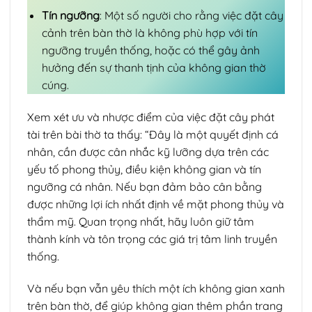
Tín ngưỡng
: Một số người cho rằng việc đặt cây
cảnh trên bàn thờ là không phù hợp với tín
ngưỡng truyền thống, hoặc có thể gây ảnh
hưởng đến sự thanh tịnh của không gian thờ
cúng.
Xem xét ưu và nhược điểm của việc đặt cây phát
tài trên bài thờ ta thấy: “Đây là một quyết định cá
nhân, cần được cân nhắc kỹ lưỡng dựa trên các
yếu tố phong thủy, điều kiện không gian và tín
ngưỡng cá nhân. Nếu bạn đảm bảo cân bằng
được những lợi ích nhất định về mặt phong thủy và
thẩm mỹ. Quan trọng nhất, hãy luôn giữ tâm
thành kính và tôn trọng các giá trị tâm linh truyền
thống.
Và nếu bạn vẫn yêu thích một ích không gian xanh
trên bàn thờ, để giúp không gian thêm phần trang