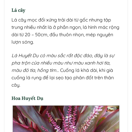
Lá cây
Lá cây mọc đối xứng trải dài từ gốc nhưng tập
trung nhiều nhất là ở phần ngọn, lá hình mác rộng
dài từ 20 – 50cm, đầu thuôn nhọn, mép nguyên
lượn sóng.
Lá Huyết Dụ có màu sắc rất độc đáo, đây là sự
pha trộn của nhiều màu như màu xanh hơi tía,
màu đỏ tía, hồng tím…
Cuống lá khá dài, khi già
cuống lá rụng để lại sẹo tạo phân đốt trên thân
cây.
Hoa Huyết Dụ