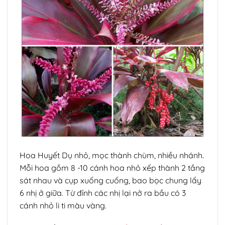
Hoa Huyết Dụ nhỏ, mọc thành chùm, nhiều nhánh.
Mỗi hoa gồm 8 -10 cánh hoa nhỏ xếp thành 2 tầng
sát nhau và cụp xuống cuống, bao bọc chung lấy
6 nhị ở giữa. Từ đỉnh các nhị lại nở ra bầu có 3
cánh nhỏ li ti màu vàng.