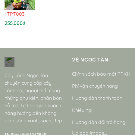
I TPT003
255.000
₫
VỀ NGỌC TÂN
Chính sách bảo mật TTKH
Cây cảnh Ngọc Tân
chuyên cung cấp cây
Phí vận chuyển hàng
cảnh nội, ngoại thất cùng
những phụ kiện, phân bón
Hướng dẫn thanh toán
hỗ trợ. Tự hào giúp khách
Khiếu nại
hàng hướng đến không
gian sống xanh, sạch, đẹp.
Hướng dẫn đổi trả hàng
Upload Image...
Hotline: 0963247945