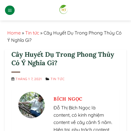
Bỏ
qua
nội
dung
Home
»
Tin tức
»
Cây Huyết Dụ Trong Phong Thủy Có
Ý Nghĩa Gì?
Cây Huyết Dụ Trong Phong Thủy
Có Ý Nghĩa Gì?
THÁNG 1 7, 2021
TIN TỨC
BÍCH NGỌC
Đỗ Thị Bích Ngọc là
content, có kinh nghiệm
content về cây cảnh 5 năm.
Hiện tại, phụ trách content