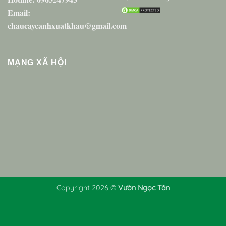
Email:
chaucaycanhxuatkhau@gmail.com
MẠNG XÃ HỘI
Copyright 2026 ©
Vườn Ngọc Tân