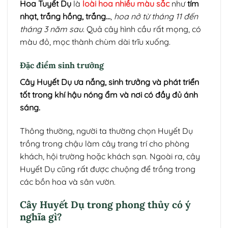
Hoa Tuyết Dụ
là
loài hoa nhiều màu sắc
như
tím
nhạt, trắng hồng, trắng…
,
hoa nở từ tháng 11 đến
tháng 3 năm sau
. Quả cây hình cầu rất mọng, có
màu đỏ, mọc thành chùm dài trĩu xuống.
Đặc điểm sinh trưởng
Cây Huyết Dụ ưa nắng, sinh trưởng và phát triển
tốt trong khí hậu nóng ẩm và nơi có đầy đủ ánh
sáng.
Thông thường, người ta thường chọn Huyết Dụ
trồng trong chậu làm cây trang trí cho phòng
khách, hội trường hoặc khách sạn. Ngoài ra, cây
Huyết Dụ cũng rất được chuộng để trồng trong
các bồn hoa và sân vườn.
Cây Huyết Dụ trong phong thủy có ý
nghĩa gì?