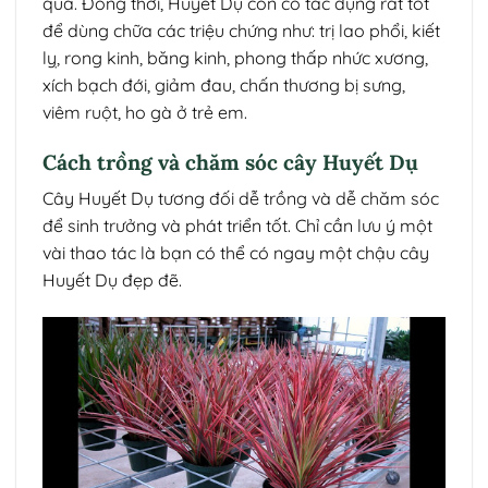
quả. Đồng thời, Huyết Dụ còn có tác dụng rất tốt
để dùng chữa các triệu chứng như: trị lao phổi, kiết
lỵ, rong kinh, băng kinh, phong thấp nhức xương,
xích bạch đới, giảm đau, chấn thương bị sưng,
viêm ruột, ho gà ở trẻ em.
Cách trồng và chăm sóc cây Huyết Dụ
Cây Huyết Dụ tương đối dễ trồng và dễ chăm sóc
để sinh trưởng và phát triển tốt. Chỉ cần lưu ý một
vài thao tác là bạn có thể có ngay một chậu cây
Huyết Dụ đẹp đẽ.