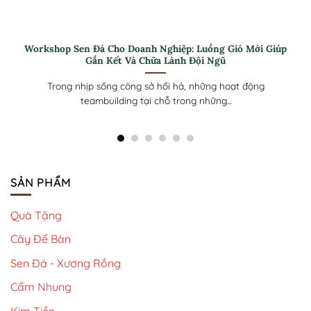
Quà tặng Sen Đá 30/4 cho Nhân viên: Ý Nghĩa Và Tinh Tế
Sen đá là lựa chọn quà tặng phổ biến cho ngày 30/4 nhờ hình
dáng...
SẢN PHẨM
Quà Tặng
Cây Để Bàn
Sen Đá - Xương Rồng
Cẩm Nhung
Kim Tiền