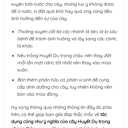
xuyên tưới nước cho cây, nhưng lưu ý không được
để ứ nước, vì đất quá khô hay quá úng cũng đều
ảnh hưởng đến sự của cây.
Thường xuyên cắt tỉa các nhánh lá tàn, lá bị sâu
bệnh
để tránh ảnh hưởng và lây sang các cành,
lá khác.
Nếu trồng Huyết Dụ trong chậu
nên thay đất
mỗi lần một năm
, tốt nhất nên thay vào mùa
xuân.
Bón thêm phân hữu cơ, phân vi sinh
để cung
cấp dinh dưỡng cho cây, tuy nhiên không nên
bón vào mùa đông.
Hy vọng thông qua những thông tin đầy đủ phía
trên, có thể giúp bạn giải đáp thắc mắc về
tác
dụng cũng như ý nghĩa của cây Huyết Dụ trong