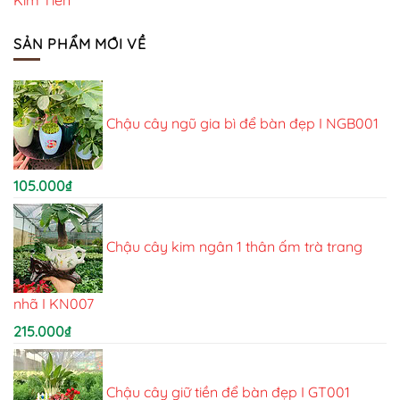
SẢN PHẨM MỚI VỀ
Chậu cây ngũ gia bì để bàn đẹp I NGB001
105.000
₫
Chậu cây kim ngân 1 thân ấm trà trang
nhã I KN007
215.000
₫
Chậu cây giữ tiền để bàn đẹp I GT001