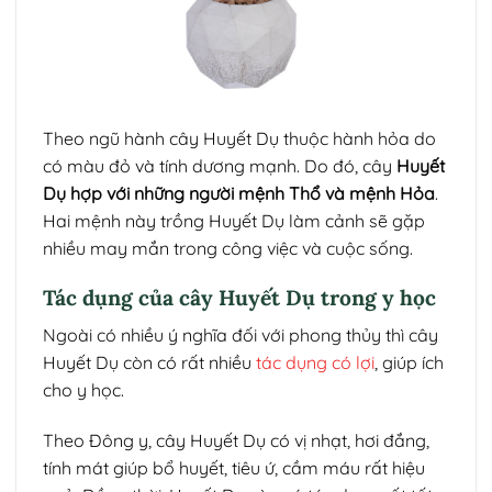
Theo ngũ hành cây Huyết Dụ thuộc hành hỏa do
có màu đỏ và tính dương mạnh. Do đó, cây
Huyết
Dụ hợp với những người mệnh Thổ và mệnh Hỏa
.
Hai mệnh này trồng Huyết Dụ làm cảnh sẽ gặp
nhiều may mắn trong công việc và cuộc sống.
Tác dụng của cây Huyết Dụ trong y học
Ngoài có nhiều ý nghĩa đối với phong thủy thì cây
Huyết Dụ còn có rất nhiều
tác dụng có lợi
, giúp ích
cho y học.
Theo Đông y, cây Huyết Dụ có vị nhạt, hơi đắng,
tính mát giúp bổ huyết, tiêu ứ, cầm máu rất hiệu