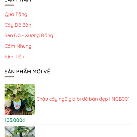
Quà Tặng
Cây Để Bàn
Sen Đá - Xương Rồng
Cẩm Nhung
Kim Tiền
SẢN PHẨM MỚI VỀ
Chậu cây ngũ gia bì để bàn đẹp I NGB001
105.000
₫