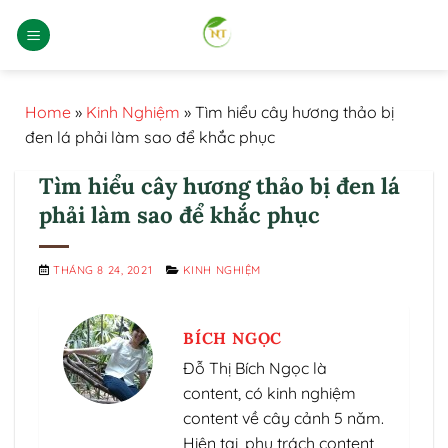
Bỏ
qua
nội
dung
Home
»
Kinh Nghiệm
»
Tìm hiểu cây hương thảo bị
đen lá phải làm sao để khắc phục
Tìm hiểu cây hương thảo bị đen lá
phải làm sao để khắc phục
THÁNG 8 24, 2021
KINH NGHIỆM
BÍCH NGỌC
Đỗ Thị Bích Ngọc là
content, có kinh nghiệm
content về cây cảnh 5 năm.
Hiện tại, phụ trách content