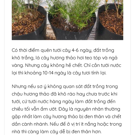
Có thời điểm quên tưới cây 4-6 ngày, đất trồng
khô trắng, lá cây hương thảo hơi teo tóp và ngả
vàng. Nhưng cây không hề chết. Chỉ cần tưới nước
lại thì khoảng 10-14 ngày là cây tươi tỉnh lại.
Nhưng nếu sơ ý không quan sát đất trồng trong
chậu hương thảo đã khô ráo hay chưa trước khi
tưới, cứ tưới nước hàng ngày làm đất trồng đến
chiều tối vẫn ẩm ướt. Đây là nguyên nhân thường
gặp nhất làm cây hương thảo bị đen thân và chết
dần cành nhánh. Nếu để ở vị trí ít nắng hoặc trong
nhà thì càng làm cây dễ bị đen thân hơn.