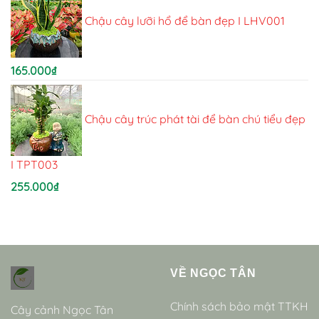
Chậu cây lưỡi hổ để bàn đẹp I LHV001
165.000
₫
Chậu cây trúc phát tài để bàn chú tiểu đẹp
I TPT003
255.000
₫
VỀ NGỌC TÂN
Chính sách bảo mật TTKH
Cây cảnh Ngọc Tân