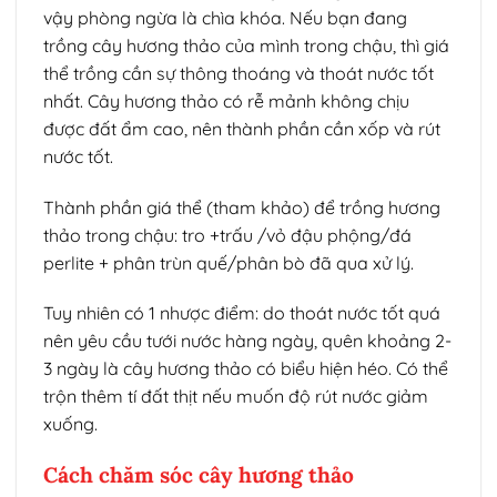
vậy phòng ngừa là chìa khóa. Nếu bạn đang
trồng cây hương thảo của mình trong chậu, thì giá
thể trồng cần sự thông thoáng và thoát nước tốt
nhất. Cây hương thảo có rễ mảnh không chịu
được đất ẩm cao, nên thành phần cần xốp và rút
nước tốt.
Thành phần giá thể (tham khảo) để trồng hương
thảo trong chậu: tro +trấu /vỏ đậu phộng/đá
perlite + phân trùn quế/phân bò đã qua xử lý.
Tuy nhiên có 1 nhược điểm: do thoát nước tốt quá
nên yêu cầu tưới nước hàng ngày, quên khoảng 2-
3 ngày là cây hương thảo có biểu hiện héo. Có thể
trộn thêm tí đất thịt nếu muốn độ rút nước giảm
xuống.
Cách chăm sóc cây hương thảo