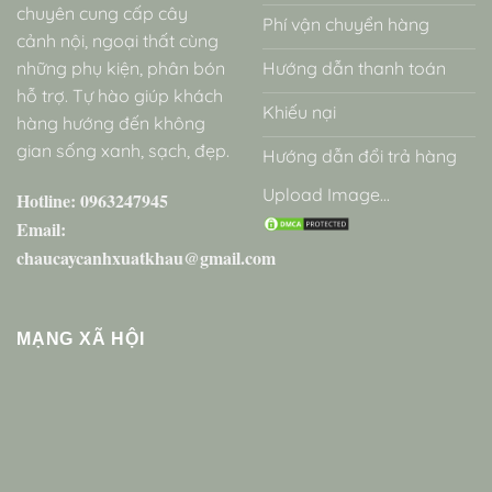
chuyên cung cấp cây
Phí vận chuyển hàng
cảnh nội, ngoại thất cùng
những phụ kiện, phân bón
Hướng dẫn thanh toán
hỗ trợ. Tự hào giúp khách
Khiếu nại
hàng hướng đến không
gian sống xanh, sạch, đẹp.
Hướng dẫn đổi trả hàng
Upload Image...
Hotline: 0963247945
Email:
chaucaycanhxuatkhau@gmail.com
MẠNG XÃ HỘI