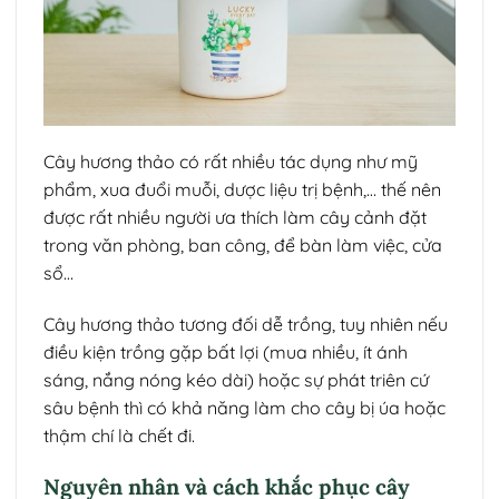
Cây hương thảo có rất nhiều tác dụng như mỹ
phẩm, xua đuổi muỗi, dược liệu trị bệnh,… thế nên
được rất nhiều người ưa thích làm cây cảnh đặt
trong văn phòng, ban công, để bàn làm việc, cửa
sổ…
Cây hương thảo tương đối dễ trồng, tuy nhiên nếu
điều kiện trồng gặp bất lợi (mua nhiều, ít ánh
sáng, nắng nóng kéo dài) hoặc sự phát triên cứ
sâu bệnh thì có khả năng làm cho cây bị úa hoặc
thậm chí là chết đi.
Nguyên nhân và cách khắc phục cây