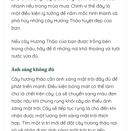
nhanh nếu trong mùa mưa. Chính vì thế đây là
một điều kiện lý tưởng để nấm mốc hình thành và
phá hủy những cây Hương Thảo tuyệt đẹp của
bạn.
Nếu cây Hương Thảo của bạn được trồng bên
trong chậu, hãy để ở những nơi khô thoáng và tưới
nước vừa đủ.
Ánh sáng không đủ
Cây hương thảo cần ánh sáng mặt trời đầy đủ để
phát triển mạnh. Điều kiện bóng mát có thể làm
cho lá chết trên cây. Lá sẽ chuyển sang màu đen
hoặc nâu khi chúng rụng khỏi cây do thiếu ánh
sáng mặt trời. Cây sẽ tiếp tục rụng lá cho đến khi
nhận được một lượng ánh sáng mặt trời thích
hợp. Tìm một vị trí mới để đặt cây hương thảo nơi
nó sẽ nhận được ánh sáng mặt trời trực tiếp.