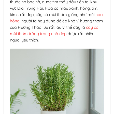
thuộc họ bạc hà, được tìm thấy đầu tiên tại khu
vực Địa Trung Hải. Hoa có màu xanh, hồng, tím,
kim… rất đẹp, cây có mùi thơm giống như mùi
hoa
hồng
, người ta hay dùng để ép khô vì hương thơm
của Hương Thảo lưu rất lâu vì thế đây là
cây có
mùi thơm trồng trong nhà đẹp
được rất nhiều
người yêu thích.