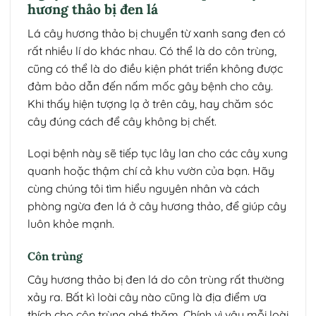
hương thảo bị đen lá
Lá cây hương thảo bị chuyển từ xanh sang đen có
rất nhiều lí do khác nhau. Có thể là do côn trùng,
cũng có thể là do điều kiện phát triển không được
đảm bảo dẫn đến nấm mốc gây bệnh cho cây.
Khi thấy hiện tượng lạ ở trên cây, hay chăm sóc
cây đúng cách để cây không bị chết.
Loại bệnh này sẽ tiếp tục lây lan cho các cây xung
quanh hoặc thậm chí cả khu vườn của bạn. Hãy
cùng chúng tôi tìm hiểu nguyên nhân và cách
phòng ngừa đen lá ở cây hương thảo, để giúp cây
luôn khỏe mạnh.
Côn trùng
Cây hương thảo bị đen lá do côn trùng rất thường
xảy ra. Bất kì loài cây nào cũng là địa điểm ưa
thích cho côn trùng ghé thăm. Chính vì vậy mỗi loài