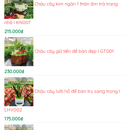
Chậu cây kim ngân 1 thân ấm trà trang
nhã I KN007
215.000
₫
Chậu cây giữ tiền để bàn đẹp I GT001
230.000
₫
Chậu cây lưỡi hổ để bàn trụ sang trọng I
LHV002
175.000
₫