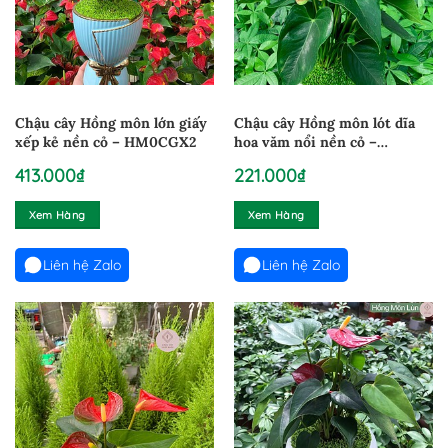
Chậu cây Hồng môn lớn giấy
Chậu cây Hồng môn lót dĩa
xếp kẻ nền cỏ – HM0CGX2
hoa văm nổi nền cỏ –
HM0CD02
413.000
₫
221.000
₫
Xem Hàng
Xem Hàng
Liên hệ Zalo
Liên hệ Zalo