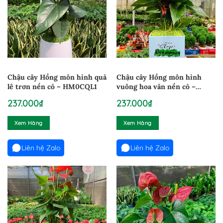
Chậu cây Hồng môn hình quả
Chậu cây Hồng môn hình
lê trơn nền cỏ – HM0CQL1
vuông hoa văn nền cỏ –
HMV290924
237.000
₫
237.000
₫
Xem Hàng
Xem Hàng
Liên hệ Zalo
Liên hệ Zalo