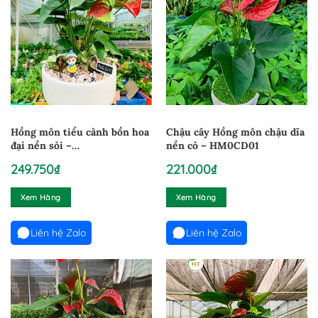
Hồng môn tiểu cảnh bồn hoa
Chậu cây Hồng môn chậu dĩa
đại nền sỏi –
nền cỏ – HM0CD01
HMCBHT100824
249.750
₫
221.000
₫
Xem Hàng
Xem Hàng
Liên hệ Zalo
Liên hệ Zalo