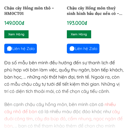
Chậu cây Hồng môn thô –
Chậu cây Hồng môn thuỷ
HM0CT01
sinh hình bầu dục nền cỏ –
HM0CTS2
149.000
₫
193.000
₫
Xem Hàng
Xem Hàng
Liên hệ Zalo
Liên hệ Zalo
Đa số mẫu bên mình đều hướng đến sự thanh lịch để
phù hợp với bàn làm việc, quầy thu ngân, bàn tiếp khách,
bàn học, … những nội thất hiện đại, tinh tế. Ngoài ra, còn
có mẫu chậu cây tự tưới để tiết kiệm thời gian. Những vị
trí có diện tích thoải mái, có thể chọn cây tiểu cảnh.
Bên cạnh chậu cây hồng môn, bên mình còn có
nhiều
cây nhỏ để bàn
có lá nhiều màu độc đáo khác như
cây
đuôi công tím
,
cây đa búp đỏ
,
cẩm nhung
,
ngọc ngân để
bàn
, … bạn có thể tham khảo thêm để chọn cho mình