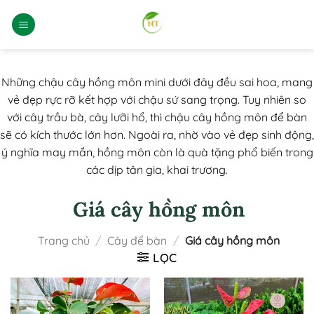
Bỏ
qua
nội
dung
Những chậu cây hồng môn mini dưới đây đều sai hoa, mang
vẻ đẹp rực rỡ kết hợp với chậu sứ sang trọng. Tuy nhiên so
với cây trầu bà, cây lưỡi hổ, thì chậu cây hồng môn để bàn
sẽ có kích thước lớn hơn. Ngoài ra, nhờ vào vẻ đẹp sinh động,
ý nghĩa may mắn, hồng môn còn là quà tặng phổ biến trong
các dịp tân gia, khai trương.
Giá cây hồng môn
Trang chủ
/
Cây để bàn
/
Giá cây hồng môn
LỌC