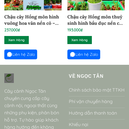
Chậu cây Hồng môn hình
Chậu cây Hồng môn thuỷ
vuông hoa văn nền cỏ –
sinh hình bầu dục nền cỏ
HMV290924
– HM0CTS2
237.000
₫
193.000
₫
Xem Hàng
Xem Hàng
Liên hệ Zalo
Liên hệ Zalo
VỀ NGỌC TÂN
Chính sách bảo mật TTKH
Cây cảnh Ngọc Tân
chuyên cung cấp cây
Phí vận chuyển hàng
cảnh nội, ngoại thất cùng
những phụ kiện, phân bón
Hướng dẫn thanh toán
hỗ trợ. Tự hào giúp khách
Khiếu nại
hàng hướng đến không