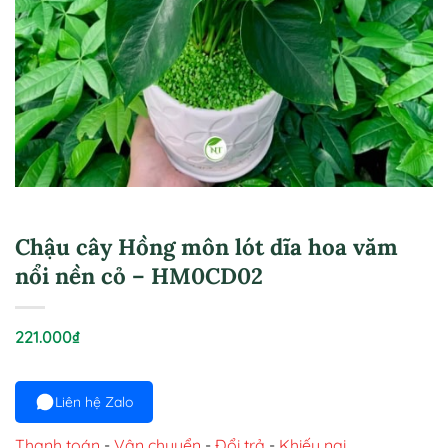
Chậu cây Hồng môn lót dĩa hoa văm
nổi nền cỏ – HM0CD02
221.000
₫
Liên hệ Zalo
Thanh toán
-
Vận chuyển
-
Đổi trả
-
Khiếu nại