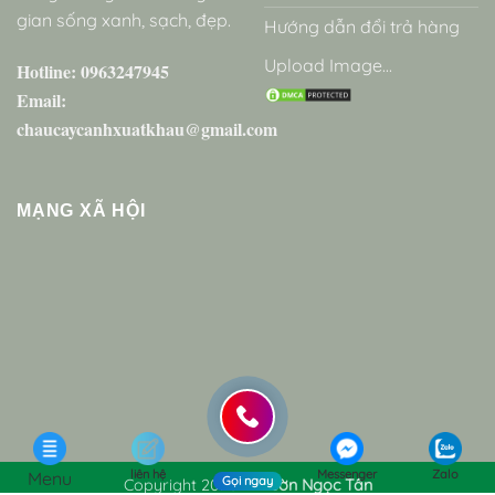
gian sống xanh, sạch, đẹp.
Hướng dẫn đổi trả hàng
Upload Image...
Hotline: 0963247945
Email:
chaucaycanhxuatkhau@gmail.com
MẠNG XÃ HỘI
liên hệ
Messenger
Zalo
Menu
Gọi ngay
Copyright 2026 ©
Vườn Ngọc Tân