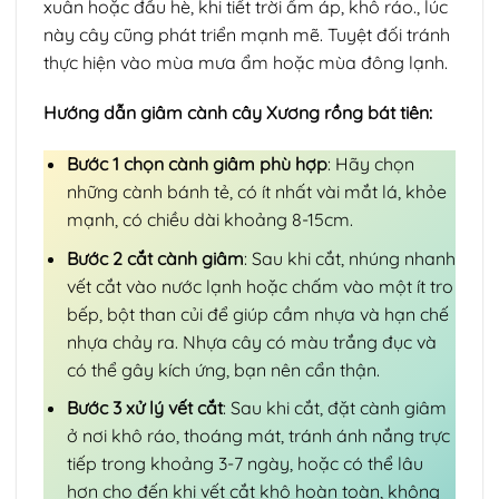
xuân hoặc đầu hè, khi tiết trời ấm áp, khô ráo., lúc
này cây cũng phát triển mạnh mẽ. Tuyệt đối tránh
thực hiện vào mùa mưa ẩm hoặc mùa đông lạnh.
Hướng dẫn giâm cành cây Xương rồng bát tiên:
Bước 1 chọn cành giâm phù hợp
: Hãy chọn
những cành bánh tẻ, có ít nhất vài mắt lá, khỏe
mạnh, có chiều dài khoảng 8-15cm.
Bước 2 cắt cành giâm
: Sau khi cắt, nhúng nhanh
vết cắt vào nước lạnh hoặc chấm vào một ít tro
bếp, bột than củi để giúp cầm nhựa và hạn chế
nhựa chảy ra. Nhựa cây có màu trắng đục và
có thể gây kích ứng, bạn nên cẩn thận.
Bước 3 xử lý vết cắt
: Sau khi cắt, đặt cành giâm
ở nơi khô ráo, thoáng mát, tránh ánh nắng trực
tiếp trong khoảng 3-7 ngày, hoặc có thể lâu
hơn cho đến khi vết cắt khô hoàn toàn, không