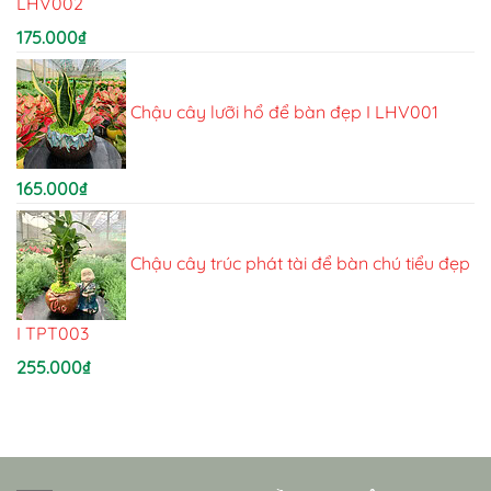
LHV002
175.000
₫
Chậu cây lưỡi hổ để bàn đẹp I LHV001
165.000
₫
Chậu cây trúc phát tài để bàn chú tiểu đẹp
I TPT003
255.000
₫