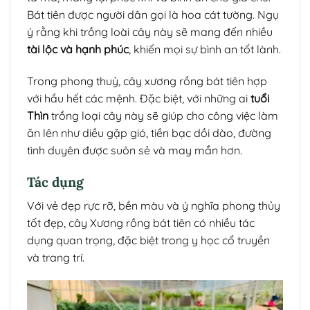
Bát tiên được người dân gọi là hoa cát tường. Ngụ
ý rằng khi trồng loài cây này sẽ mang đến nhiều
tài lộc và hạnh phúc
, khiến mọi sự bình an tốt lành.
Trong phong thuỷ, cây xương rồng bát tiên hợp
với hầu hết các mệnh. Đặc biệt, với những ai
tuổi
Thìn
trồng loại cây này sẽ giúp cho công việc làm
ăn lên như diều gặp gió, tiền bạc dồi dào, đường
tình duyên được suôn sẻ và may mắn hơn.
Tác dụng
Với vẻ đẹp rực rỡ, bền màu và ý nghĩa phong thủy
tốt đẹp, cây Xương rồng bát tiên có nhiều tác
dụng quan trọng, đặc biệt trong y học cổ truyền
và trang trí.