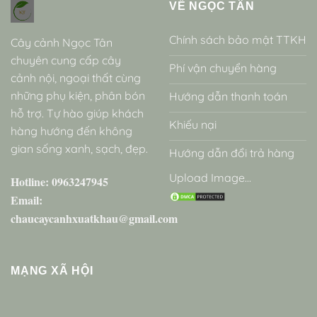
VỀ NGỌC TÂN
Chính sách bảo mật TTKH
Cây cảnh Ngọc Tân
chuyên cung cấp cây
Phí vận chuyển hàng
cảnh nội, ngoại thất cùng
những phụ kiện, phân bón
Hướng dẫn thanh toán
hỗ trợ. Tự hào giúp khách
Khiếu nại
hàng hướng đến không
gian sống xanh, sạch, đẹp.
Hướng dẫn đổi trả hàng
Upload Image...
Hotline: 0963247945
Email:
chaucaycanhxuatkhau@gmail.com
MẠNG XÃ HỘI