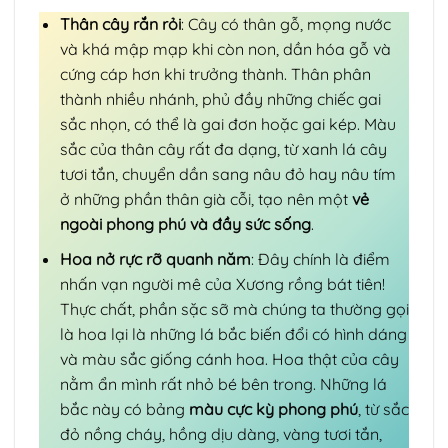
Thân cây rắn rỏi
: Cây có thân gỗ, mọng nước
và khá mập mạp khi còn non, dần hóa gỗ và
cứng cáp hơn khi trưởng thành. Thân phân
thành nhiều nhánh, phủ đầy những chiếc gai
sắc nhọn, có thể là gai đơn hoặc gai kép. Màu
sắc của thân cây rất đa dạng, từ xanh lá cây
tươi tắn, chuyển dần sang nâu đỏ hay nâu tím
ở những phần thân già cỗi, tạo nên một
vẻ
ngoài phong phú và đầy sức sống
.
Hoa nở rực rỡ quanh năm
: Đây chính là điểm
nhấn vạn người mê của Xương rồng bát tiên!
Thực chất, phần sặc sỡ mà chúng ta thường gọi
là hoa lại là những lá bắc biến đổi có hình dáng
và màu sắc giống cánh hoa. Hoa thật của cây
nằm ẩn mình rất nhỏ bé bên trong. Những lá
bắc này có bảng
màu cực kỳ phong phú
, từ sắc
đỏ nồng cháy, hồng dịu dàng, vàng tươi tắn,