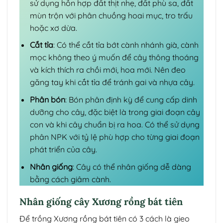
sử dụng hỗn hợp đất thịt nhẹ, đất phù sa, đất
mùn trộn với phân chuồng hoai mục, tro trấu
hoặc xơ dừa.
Cắt tỉa
: Có thể cắt tỉa bớt cành nhánh già, cành
mọc không theo ý muốn để cây thông thoáng
và kích thích ra chồi mới, hoa mới. Nên đeo
găng tay khi cắt tỉa để tránh gai và nhựa cây.
Phân bón
: Bón phân định kỳ để cung cấp dinh
dưỡng cho cây, đặc biệt là trong giai đoạn cây
con và khi cây chuẩn bị ra hoa. Có thể sử dụng
phân NPK với tỷ lệ phù hợp cho từng giai đoạn
phát triển của cây.
Nhân giống
: Cây có thể nhân giống dễ dàng
bằng cách giâm cành.
Nhân giống cây Xương rồng bát tiên
Để trồng Xương rồng bát tiên có 3 cách là gieo