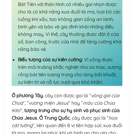
Bát Tiên với thân hình có nhiều gai nhọn được
cho là có khả năng xua đuổi tà ma, loại bỏ các
luồng khí xấu, tạo không gian sống an lành,
bình yên và bảo vệ gia đình khỏi những điều
không may. Vì thế, cây thường được đặt ở cửa
sổ, ban công, trước cửa nhà để tăng cường khả
năng bảo vệ.
Biểu tượng của sự kiên cường
: Vì sống được
trên môi trường khắc nghiệt như sa mạc, xương
rồng bát tiên tượng trưng cho lòng bất khuất,
sự kiên trì và nỗ lực vượt qua khó khăn.
Ở phương Tây
, cây còn được gọi là “
vòng gai của
Chúa
”, “
vương miện Jesus
” hay “
máu của Chúa
Kito
”,
tượng trưng cho sự hy sinh và phục sinh của
Chúa Jesus
.
Ở Trung Quốc
, cây được gọi là “
hoa
cát tường
”, liên quan đến 8 vị tiên hợp sức xua đuổi
tà ma, mang lại phúc khí và bình an cho gia chủ.