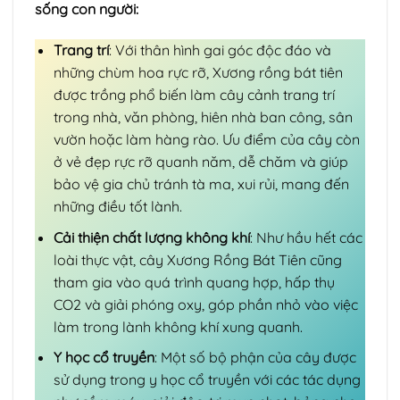
sống con người:
Trang trí
: Với thân hình gai góc độc đáo và
những chùm hoa rực rỡ, Xương rồng bát tiên
được trồng phổ biến làm cây cảnh trang trí
trong nhà, văn phòng, hiên nhà ban công, sân
vườn hoặc làm hàng rào. Ưu điểm của cây còn
ở vẻ đẹp rực rỡ quanh năm, dễ chăm và giúp
bảo vệ gia chủ tránh tà ma, xui rủi, mang đến
những điều tốt lành.
Cải thiện chất lượng không khí
: Như hầu hết các
loài thực vật, cây Xương Rồng Bát Tiên cũng
tham gia vào quá trình quang hợp, hấp thụ
CO2 và giải phóng oxy, góp phần nhỏ vào việc
làm trong lành không khí xung quanh.
Y học cổ truyền
: Một số bộ phận của cây được
sử dụng trong y học cổ truyền với các tác dụng