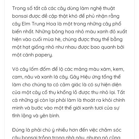
Trong số tất cả các cây dùng làm nghệ thuật
bonsai được đề cập thật khó để phủ nhận rằng
cây Elm Trung Hoa là một trong những cây phổ
biến nhất. Những bông hoa nhỏ màu xanh đỏ xuất
hiện vào cuối mùa hè, chúng được thay thế bằng
một hạt giống nhỏ như nhau được bao quanh bởi
một cánh papery.
Vỏ cây lốm đốm để lộ các mảng màu xám, kem,
cam, nâu và xanh lá cây. Gây Hiệu ứng tổng thể
làm cho chúng ta có cảm giác là có sự hiện diện
của một cây cổ thụ khổng lồ được thu nhỏ lại. Tất
cả những gì còn lại phải làm là thoát ra khỏi chính
mình và bước vào một thế giới xanh tươi của sự
tĩnh lặng và yên bình.
Đúng là phải chú ý nhiều hơn đến việc chăm sóc
cây bonsai trồng trong nhà này, nhưng nó cũng