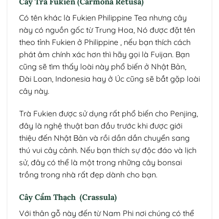
Cây Trà Fukien (Carmona Retusa)
Có tên khác là Fukien Philippine Tea nhưng cây
này có nguồn gốc từ Trung Hoa, Nó được đặt tên
theo tỉnh Fukien ở Philippine , nếu bạn thích cách
phát âm chính xác hơn thì hãy gọi là Fuijan. Bạn
cũng sẽ tìm thấy loài này phổ biến ở Nhật Bản,
Đài Loan, Indonesia hay ở Úc cũng sẽ bắt gặp loài
cây này.
Trà Fukien được sử dụng rất phổ biến cho Penjing,
đây là nghệ thuật ban đầu trước khi được giới
thiệu đến Nhật Bản và rồi dần dần chuyển sang
thú vui cây cảnh. Nếu bạn thích sự độc đáo và lịch
sử, đây có thể là một trong những cây bonsai
trồng trong nhà rất đẹp dành cho bạn.
Cây Cẩm Thạch (Crassula)
Với thân gỗ này đến từ Nam Phi nơi chúng có thể