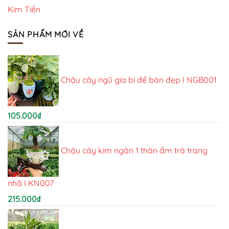
Kim Tiền
SẢN PHẨM MỚI VỀ
Chậu cây ngũ gia bì để bàn đẹp I NGB001
105.000
₫
Chậu cây kim ngân 1 thân ấm trà trang
nhã I KN007
215.000
₫