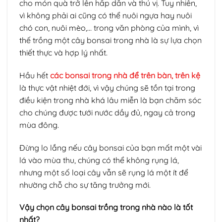
cho món quà trở lên hấp dẫn và thú vị. Tuy nhiên,
vì không phải ai cũng có thể nuôi ngựa hay nuôi
chó con, nuôi mèo,… trong văn phòng của mình, vì
thế trồng một cây bonsai trong nhà là sự lựa chọn
thiết thực và hợp lý nhất.
Hầu hết
các bonsai trong nhà để trên bàn, trên kệ
là thực vật nhiệt đới, vì vậy chúng sẽ tồn tại trong
điều kiện trong nhà khá lâu miễn là bạn chăm sóc
cho chúng được tưới nước dầy đủ, ngay cả trong
mùa đông.
Đừng lo lắng nếu cây bonsai của bạn mất một vài
lá vào mùa thu, chúng có thể không rụng lá,
nhưng một số loại cây vẫn sẽ rụng lá một ít để
nhường chỗ cho sự tăng trưởng mới.
Vậy chọn cây bonsai trồng trong nhà
nào là tốt
nhất?