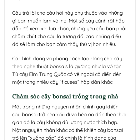
Câu trả lời cho câu hỏi này phụ thuộc vào những
gì bạn muốn làm với nó. Một số cây cảnh rất hấp
dẫn để xem xét lựa chọn, nhưng yêu cầu bạn phải
chăm chút cho cây là tương đối cao những điều
đó sẽ làm cho bạn cảm thấy thú vị hơn nhiều.
Các hình dạng và phong cách tạo dáng cho cây
theo nghệ thuật bonsais là giường như là vô tận.
Từ cây Elm Trung Quốc có vẻ ngoài cổ điển đến
một trong nhiều cây “ficuses” hấp dẫn khác.
Chăm sóc cây bonsai trồng trong nhà
Một trong những nguyên nhân chính gây khiến
cây bonsai trở nên xấu đi và héo úa dần theo thời
gian đó là cây không đủ lượng nước thích hợp.
Một nnguyên nhân khác có thể khiến cây bonsai
trở lên “xuống cấp” đó chính là hình dạng của