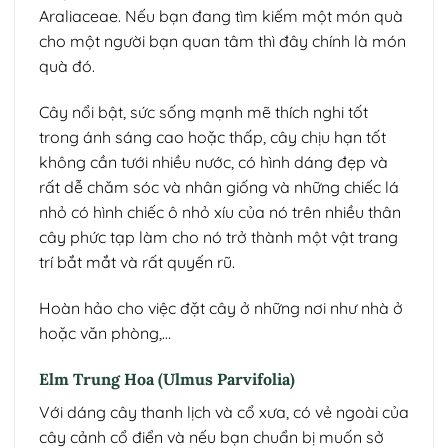
Araliaceae. Nếu bạn đang tìm kiếm một món quà
cho một người bạn quan tâm thì đây chính là món
quà đó.
Cây nổi bật, sức sống mạnh mẽ thích nghi tốt
trong ánh sáng cao hoặc thấp, cây chịu hạn tốt
không cần tưới nhiều nước, có hình dáng đẹp và
rất dễ chăm sóc và nhân giống và những chiếc lá
nhỏ có hình chiếc ô nhỏ xíu của nó trên nhiều thân
cây phức tạp làm cho nó trở thành một vật trang
trí bắt mắt và rất quyến rũ.
Hoàn hảo cho việc đặt cây ở những nơi như nhà ở
hoặc văn phòng,…
Elm Trung Hoa (Ulmus Parvifolia)
Với dáng cây thanh lịch và cổ xưa, có vẻ ngoài của
cây cảnh cổ điển và nếu bạn chuẩn bị muốn sở