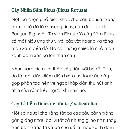
Cây Nhân Sâm Ficus (Ficus Retusa)
Một lựa chọn phổ biến khác cho cây bonsai trồng
trong nhà đó là Ginseng ficus, còn được gọi là
Banyan Fig hoặc Taiwan Ficus. Vỏ cây Sâm Ficus
có một hiệu ứng thú vị với các vệt ngang và tông
màu xám đến đỏ. Nó có những chiếc lá nhỏ màu
xanh đậm xen kẽ lên thân cây.
Nhân sâm Ficus có thân cây dày với bộ rễ lộ ra,
đó là một đặc điểm điển hình của loài cây này
góp phần tạo nên vẻ ngoài hấp dẫn thu hút ánh
nhìn của rất nhiều người khi nhìn nó.
Cây Lá liễu (ficus nerifolia / salicafolia)
Một số người cho rằng tất cả các cây cảnh trông
gần giống nhau bởi vì tất cả những gì họ nhìn thấy
trên bàn trang trí và bệ cửa sổ là màu xanh đậm