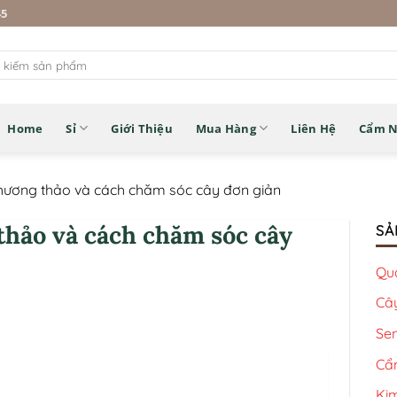
45
Home
Sỉ
Giới Thiệu
Mua Hàng
Liên Hệ
Cẩm 
hương thảo và cách chăm sóc cây đơn giản
thảo và cách chăm sóc cây
SẢ
Qu
Câ
Se
Cẩ
Kim