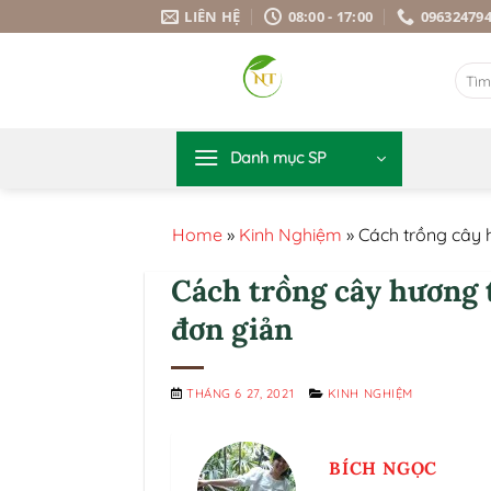
Bỏ
LIÊN HỆ
08:00 - 17:00
09632479
qua
nội
Tìm
dung
kiếm:
Danh mục SP
Home
»
Kinh Nghiệm
»
Cách trồng cây 
Cách trồng cây hương 
đơn giản
THÁNG 6 27, 2021
KINH NGHIỆM
BÍCH NGỌC