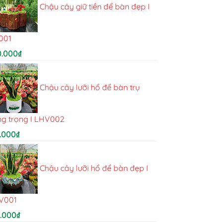
Chậu cây giữ tiền để bàn đẹp I
001
0.000
₫
Chậu cây lưỡi hổ để bàn trụ
ng trọng I LHV002
.000
₫
Chậu cây lưỡi hổ để bàn đẹp I
V001
5.000
₫