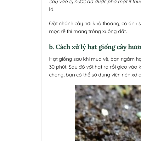
cây vào ly nước đã được pha một ít thuố
lá.
Đặt nhánh cây nơi khô thoáng, có ánh s
mọc rễ thì mang trồng xuống đất.
b. Cách xử lý hạt giống cây hươ
Hạt giống sau khi mua về, bạn ngâm hạt 
30 phút. Sau đó vớt hạt ra rồi gieo vào 
chóng, bạn có thể sử dụng viên nén xơ 