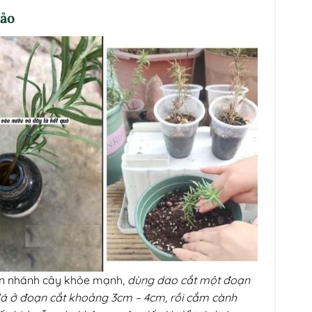
hảo
ọn nhánh cây khỏe mạnh,
dùng dao cắt một đoạn
lá ở đoạn cắt khoảng 3cm – 4cm, rồi cắm cành