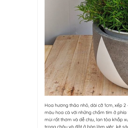
Hoa hương thảo nhỏ, dài cỡ 1cm, xếp 2 
màu hoa cà với những chấm tím ở phía t
mùi rất thơm và dễ chịu, lan tỏa khắp
trong chậu và đặt ở bàn làm việc, kệ s