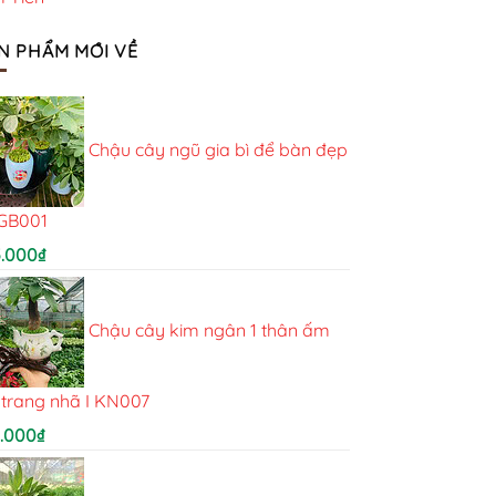
N PHẨM MỚI VỀ
Chậu cây ngũ gia bì để bàn đẹp
NGB001
5.000
₫
Chậu cây kim ngân 1 thân ấm
 trang nhã I KN007
5.000
₫