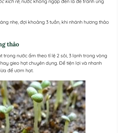
c kích rễ
, nước không ngập đến lá để tránh úng
áng nhẹ, đợi khoảng 3 tuần, khi nhánh hương thảo
ng thảo
trong nước ấm theo tỉ lệ 2 sôi, 3 lạnh trong vòng
khay gieo hạt chuyên dụng. Để tiện lợi và nhanh
dừa để ươm hạt.