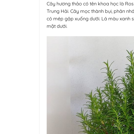
Cây hương thảo có tên khoa học là Rosm
Trung Hải. Cây mọc thành bụi, phân nhá
có mép gập xuống dưới. Lá màu xanh sẫ
mặt dưới.