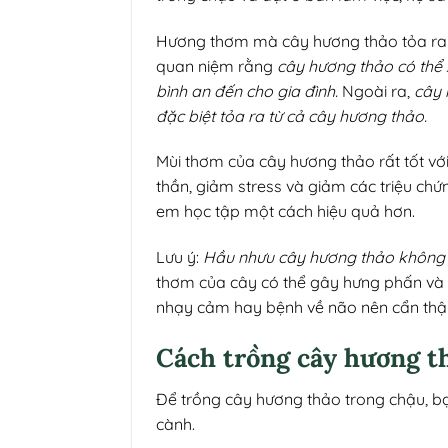
Hương thơm mà cây hương thảo tỏa ra g
quan niệm rằng
cây hương thảo có thể
bình an đến cho gia đình.
Ngoài ra,
cây 
đặc biệt tỏa ra từ cả cây hương thảo.
Mùi thơm của cây hương thảo rất tốt với
thần, giảm stress và giảm các triệu chứn
em học tập một cách hiệu quả hơn.
Lưu ý:
Hầu nhưu cây hương thảo không c
thơm của cây có thể gây hưng phấn và k
nhạy cảm hay bệnh về não nên cẩn thận
Cách trồng cây hương t
Để trồng cây hương thảo trong chậu, bạ
cành.