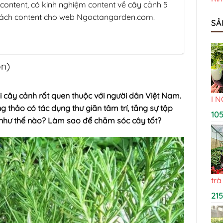
 content, có kinh nghiệm content về cây cảnh 5
trách content cho web Ngoctangarden.com.
SẢ
ọn)
 cây cảnh rất quen thuộc với người dân Việt Nam.
I 
thảo có tác dụng thư giãn tâm trí, tăng sự tập
10
như thế nào? Làm sao để chăm sóc cây tốt?
trà
21