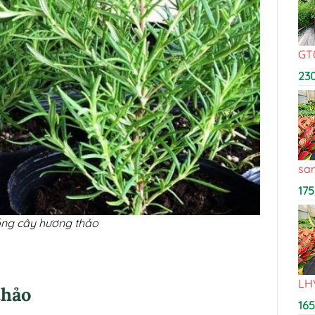
GT
23
sa
175
ồng cây hương thảo
LH
thảo
16