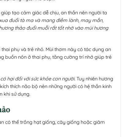
iúp tạo cảm giác dễ chịu, an thần nên người ta
 xua đuổi tà ma và mang điềm lành, may mắn,
hương thảo đuổi muỗi rất tốt nhờ vào mùi hương
 thai phụ và trẻ nhỏ. Mùi thơm này có tác dụng an
g buồn nôn ở thai phụ, tăng cường trí nhớ giúp trẻ
ó hại đối với sức khỏe con người.
Tuy nhiên hương
ích thích não bộ nên những người có hệ thần kinh
 khi sử dụng.
hảo
n có thể trồng hạt giống, cây giống hoặc giâm