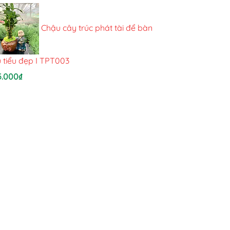
Chậu cây trúc phát tài để bàn
 tiểu đẹp I TPT003
5.000
₫