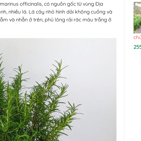
arinus officinalis, có nguồn gốc từ vùng Địa
nh, nhiều lá. Lá cây nhỏ hình dải không cuống và
m và nhẵn ở trên, phủ lông rải rác màu trắng ở
chú
25