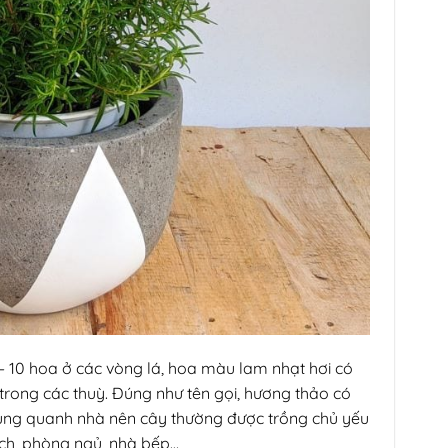
– 10 hoa ở các vòng lá, hoa màu lam nhạt hơi có
rong các thuỳ. Đúng như tên gọi, hương thảo có
 xung quanh nhà nên cây thường được trồng chủ yếu
ách, phòng ngủ, nhà bếp…