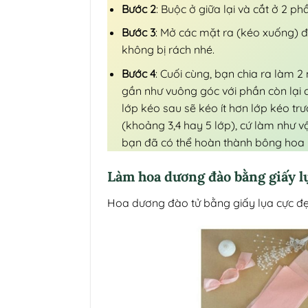
Bước 2
: Buộc ở giữa lại và cắt ở 2 p
Bước 3
: Mở các mặt ra (kéo xuống) 
không bị rách nhé.
Bước 4
: Cuối cùng, bạn chia ra làm 2
gần như vuông góc với phần còn lại c
lớp kéo sau sẽ kéo ít hơn lớp kéo tr
(khoảng 3,4 hay 5 lớp), cứ làm như 
bạn đã có thể hoàn thành bông hoa 
Làm hoa dương đào bằng giấy l
Hoa dương đào tử bằng giấy lụa cực đẹ