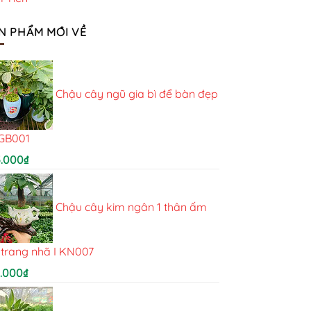
N PHẨM MỚI VỀ
Chậu cây ngũ gia bì để bàn đẹp
NGB001
5.000
₫
Chậu cây kim ngân 1 thân ấm
 trang nhã I KN007
5.000
₫