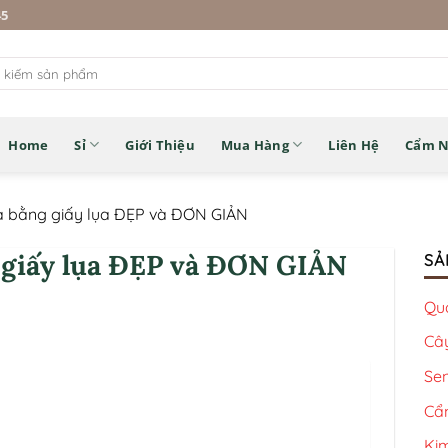
45
Home
Sỉ
Giới Thiệu
Mua Hàng
Liên Hệ
Cẩm 
ả bằng giấy lụa ĐẸP và ĐƠN GIẢN
 giấy lụa ĐẸP và ĐƠN GIẢN
SẢ
Qu
Câ
Se
Cẩ
Kim