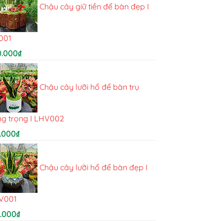
Chậu cây giữ tiền để bàn đẹp I
001
0.000
₫
Chậu cây lưỡi hổ để bàn trụ
ng trọng I LHV002
.000
₫
Chậu cây lưỡi hổ để bàn đẹp I
V001
5.000
₫