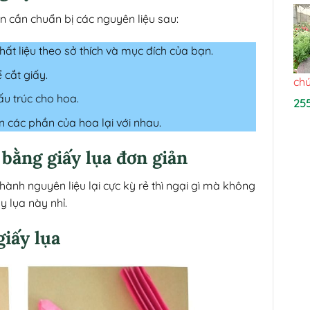
 cần chuẩn bị các nguyên liệu sau:
hất liệu theo sở thích và mục đích của bạn.
 cắt giấy.
chú
ấu trúc cho hoa.
25
n các phần của hoa lại với nhau.
bằng giấy lụa đơn giản
ành nguyên liệu lại cực kỳ rẻ thì ngại gì mà không
 lụa này nhỉ.
iấy lụa