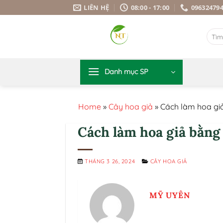
Bỏ
LIÊN HỆ
08:00 - 17:00
09632479
qua
nội
Tìm
dung
kiếm:
Danh mục SP
Home
»
Cây hoa giả
»
Cách làm hoa gi
Cách làm hoa giả bằng
THÁNG 3 26, 2024
CÂY HOA GIẢ
MỸ UYÊN