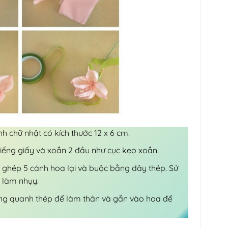
nh chữ nhật có kích thước 12 x 6 cm.
iếng giấy và xoắn 2 đầu như cục kẹo xoắn.
ồi ghép 5 cánh hoa lại và buộc bằng dây thép. Sử
ể làm nhụy.
ung quanh thép để làm thân và gắn vào hoa để