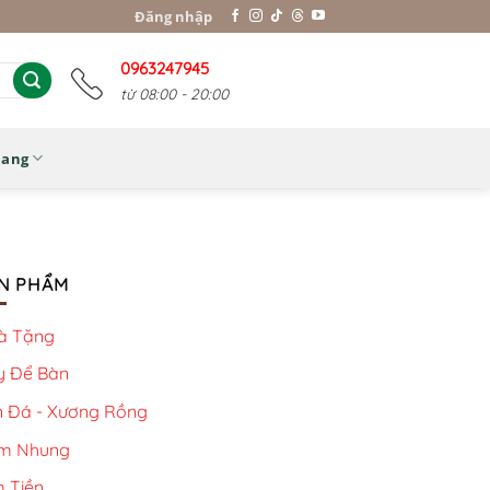
Đăng nhập
0963247945
từ 08:00 - 20:00
Nang
N PHẨM
à Tặng
y Để Bàn
n Đá - Xương Rồng
m Nhung
 Tiền