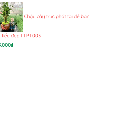
Chậu cây trúc phát tài để bàn
 tiểu đẹp I TPT003
5.000
₫