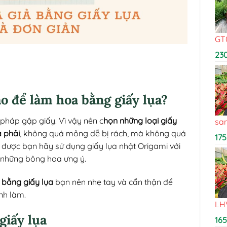
GT
23
ào để làm hoa bằng giấy lụa?
háp gập giấy. Vì vậy nên c
họn những loại giấy
sa
a phải
, không quá mỏng dễ bị rách, mà không quá
175
 được bạn hãy sử dụng giấy lụa nhật Origami với
n những bông hoa ưng ý.
 bằng giấy lụa
bạn nên nhẹ tay và cẩn thận để
nh làm.
LH
giấy lụa
16