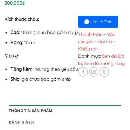
200.000
₫
Kích thước chậu:
Liên hệ Zalo
Cao
: 10cm (chưa bao gồm cây)
Thanh toán
-
Vận
chuyển
-
Đổi trả
-
Rộng
: 10cm
Khiếu nại
*Lưu ý:
Danh mục:
Sen đá Đô
la
,
Sen đá xương rồng
Tặng kèm
: nơ, tag theo yêu cầu
Ship
: giá chưa bao gồm ship
THÔNG TIN SẢN PHẨM
ĐÁNH GIÁ (0)