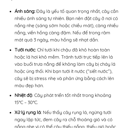
Ánh sáng:
Đây là yếu tố quan trọng nhất, cây cần
nhiều ánh sáng tự nhiên. Bạn nên đặt cây ở nơi có
nắng nhẹ (sáng sớm hoặc chiều mát), càng nhiều
nắng, viền hồng càng đậm. Nếu để trong râm
mát quá 3 ngày, màu hồng sẽ nhạt dần.
Tưới nước
: Chỉ tưới khi chậu đã khô hoàn toàn
hoặc lá hơi khô mềm. Tránh tưới trực tiếp lên lá
vào buổi trưa nắng để không làm cây bị cháy lá
hoặc úng thối. Khi bạn tưới ít nước (“siết nước”),
cây sẽ bị stress nhẹ và phản ứng bằng cách lên
màu đẹp hơn.
Nhiệt độ
: Cây phát triển tốt nhất trong khoảng
15°C – 30°C.
Xử lý rụng lá
: Nếu thấy cây rụng lá, ngừng tưới
ngay lập tức, đem cây ra chỗ thoáng gió và có
nắng nhẹ vì có thể cây thiếu nắng, thiếu gió hoặc