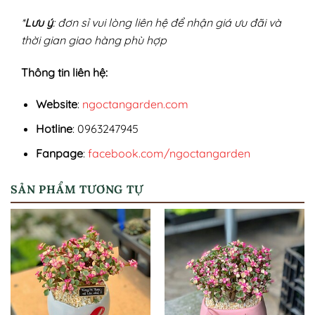
*
Lưu ý
: đơn sỉ vui lòng liên hệ để nhận giá ưu đãi và
thời gian giao hàng phù hợp
Thông tin liên hệ:
Website
:
ngoctangarden.com
Hotline
: 0963247945
Fanpage
:
facebook.com/ngoctangarden
SẢN PHẨM TƯƠNG TỰ