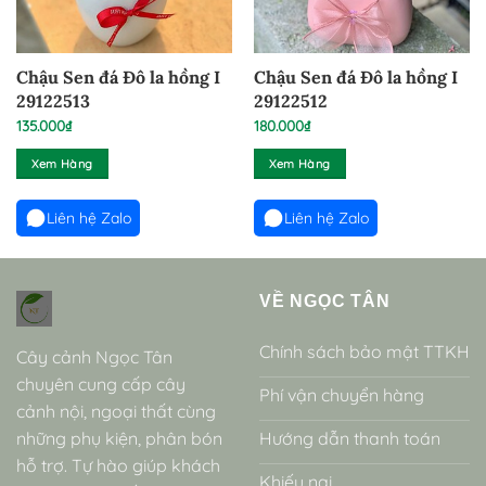
Chậu Sen đá Đô la hồng I
Chậu Sen đá Đô la hồng I
29122513
29122512
135.000
₫
180.000
₫
Xem Hàng
Xem Hàng
Liên hệ Zalo
Liên hệ Zalo
VỀ NGỌC TÂN
Chính sách bảo mật TTKH
Cây cảnh Ngọc Tân
chuyên cung cấp cây
Phí vận chuyển hàng
cảnh nội, ngoại thất cùng
những phụ kiện, phân bón
Hướng dẫn thanh toán
hỗ trợ. Tự hào giúp khách
Khiếu nại