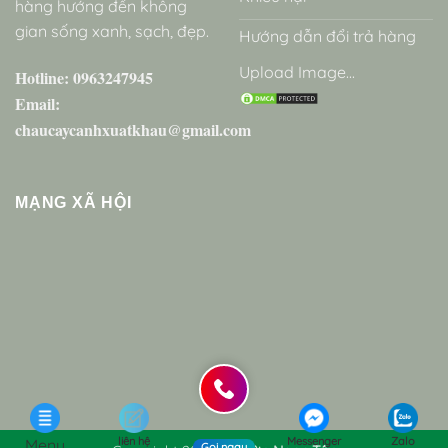
hàng hướng đến không
gian sống xanh, sạch, đẹp.
Hướng dẫn đổi trả hàng
Upload Image...
Hotline: 0963247945
Email:
chaucaycanhxuatkhau@gmail.com
MẠNG XÃ HỘI
liên hệ
Messenger
Zalo
Menu
Gọi ngay