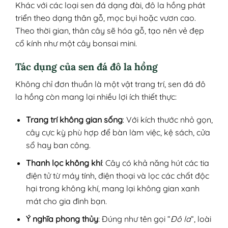
Khác với các loại sen đá dạng đài, đô la hồng phát
triển theo dạng thân gỗ, mọc bụi hoặc vươn cao.
Theo thời gian, thân cây sẽ hóa gỗ, tạo nên vẻ đẹp
cổ kính như một cây bonsai mini.
Tác dụng của sen đá đô la hồng
Không chỉ đơn thuần là một vật trang trí, sen đá đô
la hồng còn mang lại nhiều lợi ích thiết thực:
Trang trí không gian sống
: Với kích thước nhỏ gọn,
cây cực kỳ phù hợp để bàn làm việc, kệ sách, cửa
sổ hay ban công.
Thanh lọc không khí
: Cây có khả năng hút các tia
điện tử từ máy tính, điện thoại và lọc các chất độc
hại trong không khí, mang lại không gian xanh
mát cho gia đình bạn.
Ý nghĩa phong thủy
: Đúng như tên gọi “
Đô la
“, loài