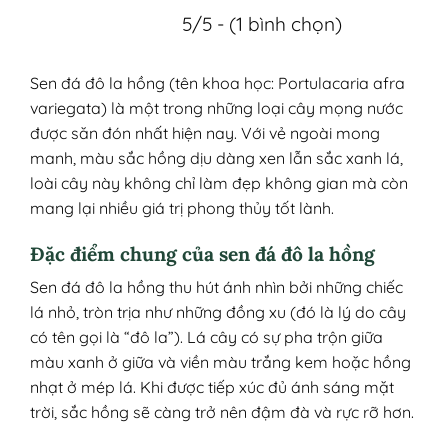
5/5 - (1 bình chọn)
Sen đá đô la hồng (tên khoa học: Portulacaria afra
variegata) là một trong những loại cây mọng nước
được săn đón nhất hiện nay. Với vẻ ngoài mong
manh, màu sắc hồng dịu dàng xen lẫn sắc xanh lá,
loài cây này không chỉ làm đẹp không gian mà còn
mang lại nhiều giá trị phong thủy tốt lành.
Đặc điểm chung của sen đá đô la hồng
Sen đá đô la hồng thu hút ánh nhìn bởi những chiếc
lá nhỏ, tròn trịa như những đồng xu (đó là lý do cây
có tên gọi là “đô la”). Lá cây có sự pha trộn giữa
màu xanh ở giữa và viền màu trắng kem hoặc hồng
nhạt ở mép lá. Khi được tiếp xúc đủ ánh sáng mặt
trời, sắc hồng sẽ càng trở nên đậm đà và rực rỡ hơn.