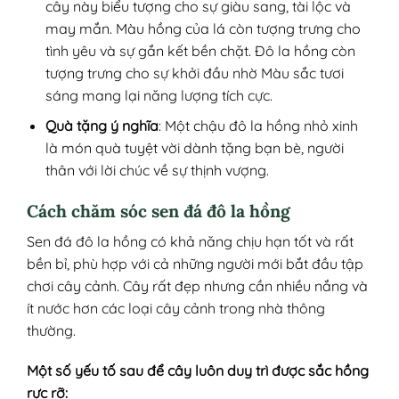
cây này biểu tượng cho sự giàu sang, tài lộc và
may mắn. Màu hồng của lá còn tượng trưng cho
tình yêu và sự gắn kết bền chặt. Đô la hồng còn
tượng trưng cho sự khởi đầu nhờ Màu sắc tươi
sáng mang lại năng lượng tích cực.
Quà tặng ý nghĩa
: Một chậu đô la hồng nhỏ xinh
là món quà tuyệt vời dành tặng bạn bè, người
thân với lời chúc về sự thịnh vượng.
Cách chăm sóc sen đá đô la hồng
Sen đá đô la hồng có khả năng chịu hạn tốt và rất
bền bỉ, phù hợp với cả những người mới bắt đầu tập
chơi cây cảnh. Cây rất đẹp nhưng cần nhiều nắng và
ít nước hơn các loại cây cảnh trong nhà thông
thường.
Một số yếu tố sau để cây luôn duy trì được sắc hồng
rực rỡ: