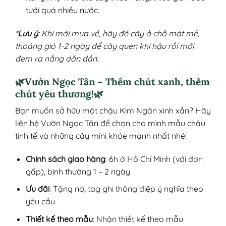
tưới quá nhiều nước.
*
Lưu ý
: Khi mới mua về, hãy để cây ở chỗ mát mẻ,
thoáng gió 1-2 ngày để cây quen khí hậu rồi mới
đem ra nắng dần dần.
🌿Vườn Ngọc Tân – Thêm chút xanh, thêm
chút yêu thương!🌿
Bạn muốn sở hữu một chậu Kim Ngân xinh xắn? Hãy
liên hệ Vườn Ngọc Tân để chọn cho mình mẫu chậu
tinh tế và những cây mini khỏe mạnh nhất nhé!
Chính sách giao hàng
: 6h ở Hồ Chí Minh (với đơn
gấp), bình thường 1 – 2 ngày
Ưu đãi
: Tặng nơ, tag ghi thông điệp ý nghĩa theo
yêu cầu.
Thiết kế theo mẫu
: Nhận thiết kế theo mẫu