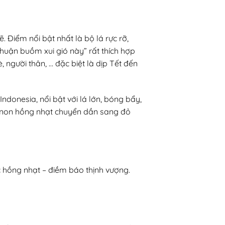
. Điểm nổi bật nhất là bộ lá rực rỡ,
huận buồm xui gió này” rất thích hợp
 người thân, … đặc biệt là dịp Tết đến
donesia, nổi bật với lá lớn, bóng bẩy,
 non hồng nhạt chuyển dần sang đỏ
c hồng nhạt – điềm báo thịnh vượng.