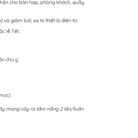
 nhấn cho bàn hợp, phòng khách, quầy
 và giảm bức xạ từ thiết bị điện tử.
c lễ Tết.
ần chú ý:
 mục).
hãy mang cây ra tắm nắng 2 lần/tuần