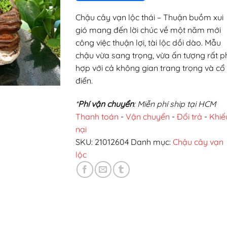
Chậu cây vạn lộc thái – Thuận buồm xui
gió mang đến lời chúc về một năm mới
công việc thuận lợi, tài lộc dồi dào. Mẫu
chậu vừa sang trọng, vừa ấn tượng rất p
hợp với cả không gian trang trọng và cổ
điển.
*
Phí vận chuyển
: Miễn phí ship tại HCM
Thanh toán
-
Vận chuyển
-
Đổi trả
-
Khiế
nại
SKU:
21012604
Danh mục:
Chậu cây vạn
lộc