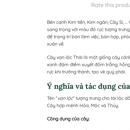
Rate this prod
Bên cạnh Kim tiền, Kim ngân, Cây Si, … 
sang trọng với màu đỏ rực tượng trưng
để trang trí bàn làm việc, bàn hợp, ph
xuân về.
Cây vạn lộc Thái là một giống cây cảnh
xanh đậm điểm xuyết đốm trắng, hồng
rực khi trưởng thành, tạo vẻ quý phái.
Ý nghĩa và tác dụng của
Tên “
vạn lộc
” tượng trưng cho tài lộc 
Cây hợp mệnh Hỏa, Mộc và Thủy.
Công dụng của cây: