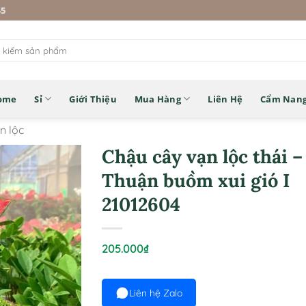
45
ome
Sỉ
Giới Thiệu
Mua Hàng
Liên Hệ
Cẩm Nan
n lộc
Chậu cây vạn lộc thái –
Thuận buồm xui gió I
21012604
205.000
₫
Liên hệ Zalo