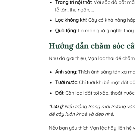
Trang trí nội thất
: Với sắc đỏ bắt m
lễ tân, thu ngân, …
Lọc không khí
: Cây có khả năng hấp 
Quà tặng
: Là món quà ý nghĩa thay l
Hướng dẫn chăm sóc cây
Như đã giới thiệu, Vạn lộc thái dễ chă
Ánh sáng
: Thích ánh sáng tán xạ mạ
Tưới nước
: Chỉ tưới khi bề mặt đất 
Đất
: Cần loại đất tơi xốp, thoát nướ
*
Lưu ý:
Nếu trồng trong môi trường văn
để cây luôn khoẻ và đẹp nhé.
Nếu bạn yêu thích Vạn lộc hãy liên hệ 