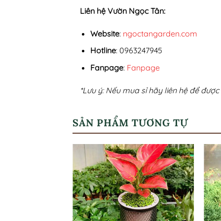
Liên hệ Vườn Ngọc Tân:
Website
:
ngoctangarden.com
Hotline
: 0963247945
Fanpage
:
Fanpage
*Lưu ý: Nếu mua sỉ hãy liên hệ để được 
SẢN PHẨM TƯƠNG TỰ