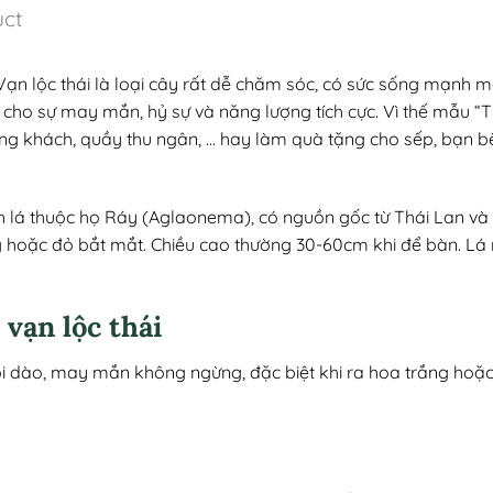
uct
Vạn lộc thái là loại cây rất dễ chăm sóc, có sức sống mạnh mẽ
 cho sự may mắn, hỷ sự và năng lượng tích cực. Vì thế mẫu “T
òng khách, quầy thu ngân, … hay làm quà tặng cho sếp, bạn bè,
 lá thuộc họ Ráy (Aglaonema), có nguồn gốc từ Thái Lan và In
 hoặc đỏ bắt mắt. Chiều cao thường 30-60cm khi để bàn. Lá
 vạn lộc thái
dồi dào, may mắn không ngừng, đặc biệt khi ra hoa trắng hoặ