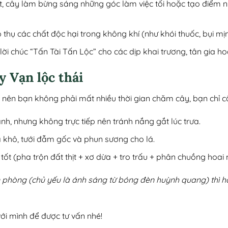
ắt, cây làm bừng sáng những góc làm việc tối hoặc tạo điểm
thụ các chất độc hại trong không khí (như khói thuốc, bụi mịn)
ời chúc “Tấn Tài Tấn Lộc” cho các dịp khai trương, tân gia hoặ
 Vạn lộc thái
m nên bạn không phải mất nhiều thời gian chăm cây, bạn chỉ c
nh, nhưng không trực tiếp nên tránh nắng gắt lúc trưa.
đã khô, tưới đẫm gốc và phun sương cho lá.
c tốt (pha trộn đất thịt + xơ dừa + tro trấu + phân chuồng hoai
 phòng (chủ yếu là ánh sáng từ bóng đèn huỳnh quang) thì 
với mình để được tư vấn nhé!