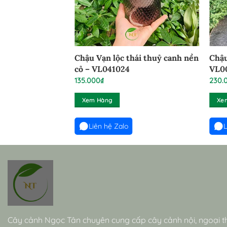
Chậu Vạn lộc thái thuỷ canh nền
Chậu
cỏ – VL041024
VL0
135.000
₫
230.
Xem Hàng
Xe
Liên hệ Zalo
L
Cây cảnh Ngọc Tân chuyên cung cấp cây cảnh nội, ngoại t