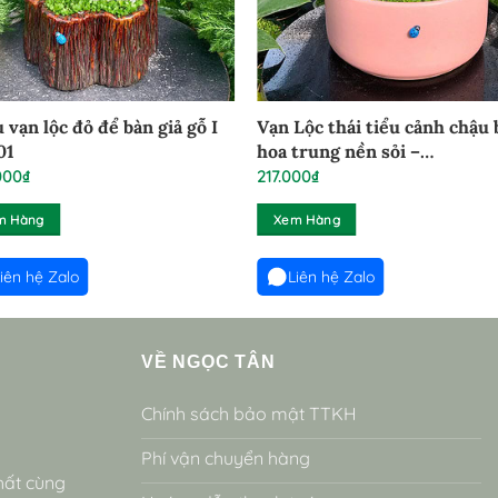
 vạn lộc đỏ để bàn giả gỗ I
Vạn Lộc thái tiểu cảnh chậu
01
hoa trung nền sỏi –
VLTCBHT100824
000
₫
217.000
₫
m Hàng
Xem Hàng
iên hệ Zalo
Liên hệ Zalo
VỀ NGỌC TÂN
Chính sách bảo mật TTKH
Phí vận chuyển hàng
hất cùng