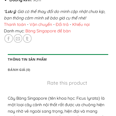
*
Lưu ý
: Giá có thể thay đổi do mình cập nhật chưa kịp,
bạn thông cảm mình sẽ báo giá cụ thể nhé!
Thanh toán
-
Vận chuyển
-
Đổi trả
-
Khiếu nại
Danh mục:
Bàng Singapore để bàn
THÔNG TIN SẢN PHẨM
ĐÁNH GIÁ (0)
Rate this product
Cây Bàng Singapore (tên khoa học: Ficus lyrata) là
một loại cây cảnh nội thất rất được ưa chuộng hiện
nay nhờ vẻ ngoài sang trọng, hiện đại và mang