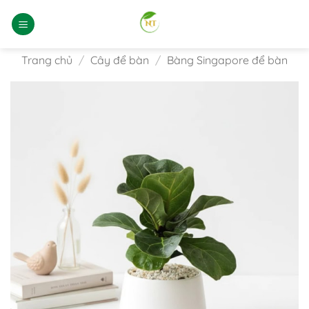
Bỏ
qua
nội
dung
Trang chủ
/
Cây để bàn
/
Bàng Singapore để bàn