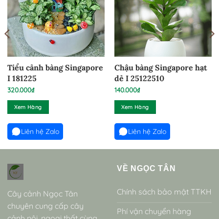
Tiểu cảnh bàng Singapore
Chậu bàng Singapore hạt
I 181225
dẻ I 25122510
320.000
₫
140.000
₫
Xem Hàng
Xem Hàng
Liên hệ Zalo
Liên hệ Zalo
VỀ NGỌC TÂN
Chính sách bảo mật TTKH
Cây cảnh Ngọc Tân
chuyên cung cấp cây
Phí vận chuyển hàng
cảnh nội, ngoại thất cùng