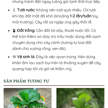
nhưng tránh đặt ngay luồng gió lạnh thổi trực tiếp.
💧
Tưới nước:
Không nên tưới quá nhiều. Chỉ tưới
khi lớp đất mặt đã khô (khoảng
1-2 lần/tuần
tùy
môi trường). Cây rất sợ ngập úng gây thối rễ.
🪴
Đất trồng:
Cần đất tơi xốp, thoát nước tốt. Có
thể trộn thêm xơ dừa, tro trấu hoặc dùng đất sạch
chuyên dụng cho cây cảnh (tương tự loại đất
dành cho xương rồng, sen đá).
🧼
Vệ sinh lá:
Đây là việc quan trọng. Nên dùng
khăn ẩm lau sạch bụi trên lá thường xuyên để cây
quang hợp tốt và giữ vẻ thẩm mỹ.
SẢN PHẨM TƯƠNG TỰ