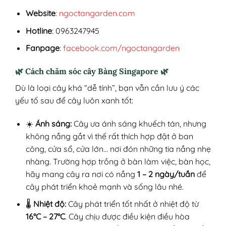
Website
:
ngoctangarden.com
Hotline
: 0963247945
Fanpage
:
facebook.com/ngoctangarden
🌿
Cách chăm sóc cây Bàng Singapore
🌿
Dù là loại cây khá “dễ tính”, bạn vẫn cần lưu ý các
yếu tố sau để cây luôn xanh tốt:
☀️
Ánh sáng:
Cây ưa ánh sáng khuếch tán, nhưng
không nắng gắt vì thế rất thích hợp đặt ở ban
công, cửa sổ, cửa lớn… nơi đón những tia nắng nhẹ
nhàng. Trường hợp trồng ở bàn làm việc, bàn học,
hãy mang cây ra nơi có nắng
1 – 2 ngày/tuần
để
cây phát triển khoẻ mạnh và sống lâu nhé.
🌡️
Nhiệt độ:
Cây phát triển tốt nhất ở nhiệt độ từ
16°C – 27°C
. Cây chịu được điều kiện điều hòa