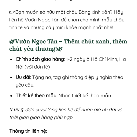
👉Bạn muốn sở hữu một chậu Bàng xinh xắn? Hãy
liên hệ Vườn Ngọc Tân để chọn cho mình mẫu chậu
tinh tế và những cây mini khỏe mạnh nhất nhé!
🌿Vườn Ngọc Tân – Thêm chút xanh, thêm
chút yêu thương!🌿
Chính sách giao hàng
: 1-2 ngày ở Hồ Chí Minh, Hà
Nội (với đơn lẻ)
Ưu đãi
: Tặng nơ, tag ghi thông điệp ý nghĩa theo
yêu cầu.
Thiết kế theo mẫu
: Nhận thiết kế theo mẫu
*
Lưu ý
: đơn sỉ vui lòng liên hệ để nhận giá ưu đãi và
thời gian giao hàng phù hợp
Thông tin liên hệ: