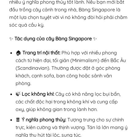
nhiều ý nghĩa phong thủy tốt lành. Nếu bạn mới bắt
đầu trồng cây cảnh trong nhà, Bàng Singapore là
một lựa chọn tuyệt vời vì nó không đòi hỏi phải chăm
sóc quá cầu kỳ.
✨
Tác dụng của cây Bàng Singapore
✨
🏠
Trang trí nội thất:
Phù hợp với nhiều phong
cách từ hiện đại, tối giản (Minimalism) đến Bắc Âu
(Scandinavian). Thường được đặt ở góc phòng
khách, cạnh sofa, ban công hoặc sảnh văn
phòng.
🍃
Lọc không khí:
Cây có khả năng lọc bụi bẩn,
các chất độc hại trong không khí và cung cấp
oxy, giúp không gian trong lành hơn.
🧧
Ý nghĩa phong thủy:
Tượng trưng cho sự chính
trực, kiên cường và thịnh vượng. Tán lá lớn mang ý
nghĩa thu hút tài lộc, sung túc.