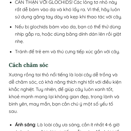
CẨN THẬN VỚI GLOCHIDS! Các lông tơ nhỏ này
rất dễ bám vào da và khó lấy ra. Vì thế, hãy luôn
sử dụng găng tay dày và kẹp khi thao tác với cây.
Nếu bị glochids bám vào da, bạn có thể thử dùng
nhíp gắp ra, hoặc dùng băng dính dán lên rồi giật
nhẹ.
Tránh để trẻ em và thú cưng tiếp xúc gần với cây.
Cách chăm sóc
Xương rồng tai thỏ nổi tiếng là loài cây dễ trồng và
dễ chăm sóc, có khả năng thích nghi tốt với điều kiện
khắc nghiệt. Tuy nhiên, để giúp cây luôn xanh tốt,
khoẻ mạnh mang lại không gian đẹp, trong lành và
bình yên, may mắn, bạn cần chú ý một số yếu tố
sau.
Ánh sáng
: Là loài cây ưa sáng, cần ít nhất 4-6 giờ