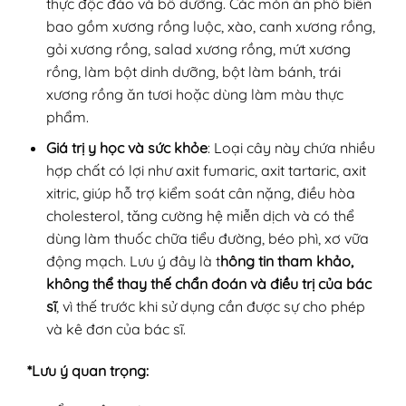
thực độc đáo và bổ dưỡng. Các món ăn phổ biến
bao gồm xương rồng luộc, xào, canh xương rồng,
gỏi xương rồng, salad xương rồng, mứt xương
rồng, làm bột dinh dưỡng, bột làm bánh, trái
xương rồng ăn tươi hoặc dùng làm màu thực
phẩm.
Giá trị y học và sức khỏe
: Loại cây này chứa nhiều
hợp chất có lợi như axit fumaric, axit tartaric, axit
xitric, giúp hỗ trợ kiểm soát cân nặng, điều hòa
cholesterol, tăng cường hệ miễn dịch và có thể
dùng làm thuốc chữa tiểu đường, béo phì, xơ vữa
động mạch. Lưu ý đây là t
hông tin tham khảo,
không thể thay thế chẩn đoán và điều trị của bác
sĩ
, vì thế trước khi sử dụng cần được sự cho phép
và kê đơn của bác sĩ.
*Lưu ý quan trọng: