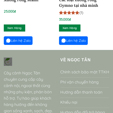
Gymno tại nhà mình
25.000
₫
(1)
5
1
trên 5
35.000
₫
dựa trên
đánh giá
Xem Hàng
Xem Hàng
Liên hệ Zalo
Liên hệ Zalo
VỀ NGỌC TÂN
Chính sách bảo mật TTKH
Cây cảnh Ngọc Tân
chuyên cung cấp cây
Phí vận chuyển hàng
cảnh nội, ngoại thất cùng
những phụ kiện, phân bón
Hướng dẫn thanh toán
hỗ trợ. Tự hào giúp khách
Khiếu nại
hàng hướng đến không
gian sống xanh, sạch, đẹp.
Hướng dẫn đổi trả hàng