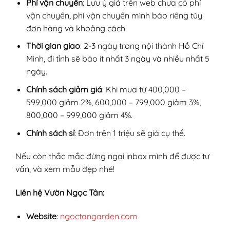
Phí vận chuyển
: Lưu ý giá trên web chưa có phí
vận chuyển, phí vận chuyển mình báo riêng tùy
đơn hàng và khoảng cách.
Thời gian giao
: 2-3 ngày trong nội thành Hồ Chí
Minh, đi tỉnh sẽ báo ít nhất 3 ngày và nhiều nhất 5
ngày.
Chính sách giảm giá
: Khi mua từ 400,000 –
599,000 giảm 2%, 600,000 – 799,000 giảm 3%,
800,000 – 999,000 giảm 4%.
Chính sách sỉ
: Đơn trên 1 triệu sẽ giá cụ thể.
Nếu còn thắc mắc đừng ngại inbox mình để được tư
vấn, và xem mẫu đẹp nhé!
Liên hệ Vườn Ngọc Tân:
Website
:
ngoctangarden.com