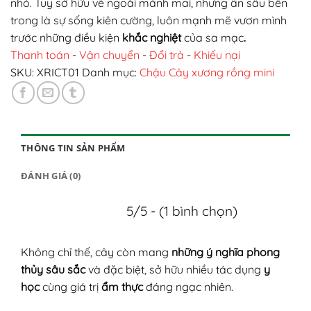
nhỏ. Tuy sở hữu vẻ ngoài mảnh mai, nhưng ẩn sâu bên
trong là sự sống kiên cường, luôn mạnh mẽ vươn mình
trước những điều kiện
khắc nghiệt
của sa mạc
.
Thanh toán
-
Vận chuyển
-
Đổi trả
-
Khiếu nại
SKU:
XRICT01
Danh mục:
Chậu Cây xương rồng mini
THÔNG TIN SẢN PHẨM
ĐÁNH GIÁ (0)
5/5 - (1 bình chọn)
Không chỉ thế, cây còn mang
những ý nghĩa phong
thủy sâu sắc
và đặc biệt, sở hữu nhiều tác dụng
y
học
cùng giá trị
ẩm thực
đáng ngạc nhiên.