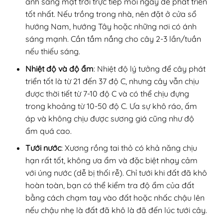
ánh sáng mặt trời trực tiếp mỗi ngày để phát triển
tốt nhất. Nếu trồng trong nhà, nên đặt ở cửa sổ
hướng Nam, hướng Tây hoặc những nơi có ánh
sáng mạnh. Cần tắm nắng cho cây 2-3 lần/tuần
nếu thiếu sáng.
Nhiệt độ và độ ẩm
: Nhiệt độ lý tưởng để cây phát
triển tốt là từ 21 đến 37 độ C, nhưng cây vẫn chịu
được thời tiết từ 7-10 độ C và có thể chịu đựng
trong khoảng từ 10-50 độ C. Ưa sự khô ráo, ấm
áp và không chịu được sương giá cũng như độ
ẩm quá cao.
Tưới nước
: Xương rồng tai thỏ có khả năng chịu
hạn rất tốt, không ưa ẩm và đặc biệt nhạy cảm
với úng nước (dễ bị thối rễ). Chỉ tưới khi đất đã khô
hoàn toàn, bạn có thể kiểm tra độ ẩm của đất
bằng cách chạm tay vào đất hoặc nhấc chậu lên
nếu chậu nhẹ là đất đã khô là đã đến lúc tưới cây.