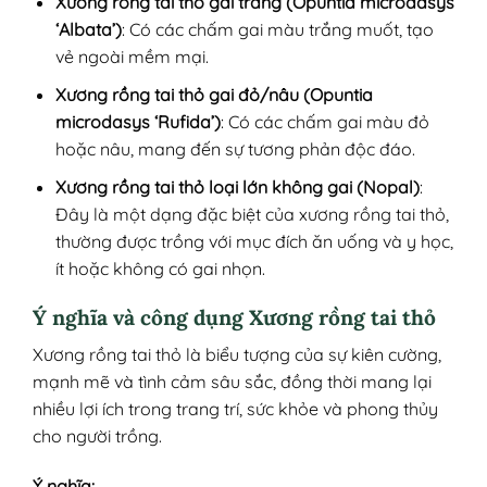
Xương rồng tai thỏ gai trắng (Opuntia microdasys
‘Albata’)
: Có các chấm gai màu trắng muốt, tạo
vẻ ngoài mềm mại.
Xương rồng tai thỏ gai đỏ/nâu (Opuntia
microdasys ‘Rufida’)
: Có các chấm gai màu đỏ
hoặc nâu, mang đến sự tương phản độc đáo.
Xương rồng tai thỏ loại lớn không gai (Nopal)
:
Đây là một dạng đặc biệt của xương rồng tai thỏ,
thường được trồng với mục đích ăn uống và y học,
ít hoặc không có gai nhọn.
Ý nghĩa và công dụng Xương rồng tai thỏ
Xương rồng tai thỏ là biểu tượng của sự kiên cường,
mạnh mẽ và tình cảm sâu sắc, đồng thời mang lại
nhiều lợi ích trong trang trí, sức khỏe và phong thủy
cho người trồng.
Ý nghĩa: