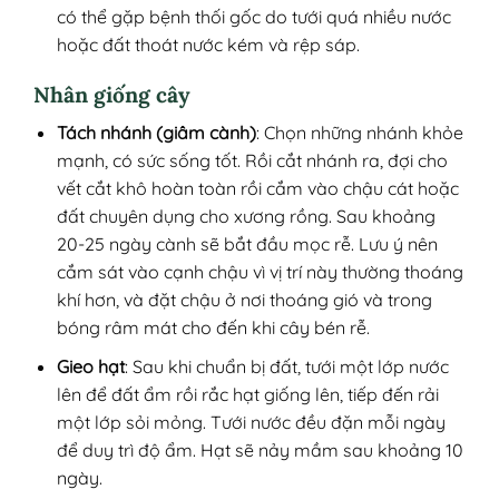
có thể gặp bệnh thối gốc do tưới quá nhiều nước
hoặc đất thoát nước kém và rệp sáp.
Nhân giống cây
Tách nhánh (giâm cành)
: Chọn những nhánh khỏe
mạnh, có sức sống tốt. Rồi cắt nhánh ra, đợi cho
vết cắt khô hoàn toàn rồi cắm vào chậu cát hoặc
đất chuyên dụng cho xương rồng. Sau khoảng
20-25 ngày cành sẽ bắt đầu mọc rễ. Lưu ý nên
cắm sát vào cạnh chậu vì vị trí này thường thoáng
khí hơn, và đặt chậu ở nơi thoáng gió và trong
bóng râm mát cho đến khi cây bén rễ.
Gieo hạt
: Sau khi chuẩn bị đất, tưới một lớp nước
lên để đất ẩm rồi rắc hạt giống lên, tiếp đến rải
một lớp sỏi mỏng. Tưới nước đều đặn mỗi ngày
để duy trì độ ẩm. Hạt sẽ nảy mầm sau khoảng 10
ngày.