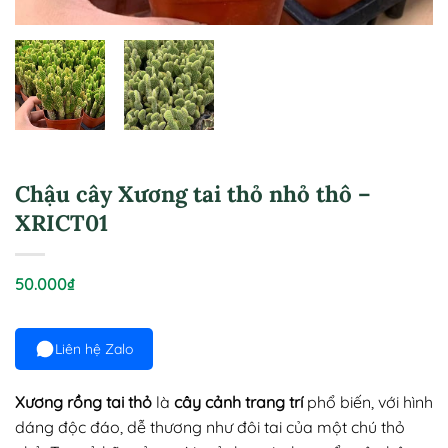
Chậu cây Xương tai thỏ nhỏ thô –
XRICT01
50.000
₫
Liên hệ Zalo
Xương rồng tai thỏ
là
cây cảnh trang trí
phổ biến, với hình
dáng độc đáo, dễ thương như đôi tai của một chú thỏ