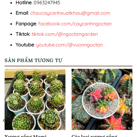
Hotline
: 0963247945
Email
:
chaucaycanhxuatkhau@gmail.com
Fanpage
:
facebook.com/caycanhngoctan
Tiktok
:
tiktok.com/@ngoctangarden
Youtube
:
youtube.com/@vuonngoctan
SẢN PHẨM TƯƠNG TỰ
Xương rồng Mami
Các loại xương rồng