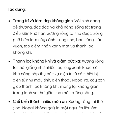
Tác dụng:
Trang trí và làm đẹp không gian:
Với hình dáng
dễ thương, độc đáo và khả năng sống tốt trong
điều kiện khô hạn, xương rồng tai thỏ được trồng
phổ biến làm cây cảnh trong nhà, ban công, sân
vườn, tạo điểm nhấn xanh mát và thanh lọc
không khí.
Thanh lọc không khí và giảm bức xạ
: Xương rồng
tai thỏ, giống như nhiều loại cây xanh khác, có
khả năng hấp thụ bức xạ điện từ từ các thiết bị
điện tử như máy tính, điện thoại. Ngoài ra, cây còn
giúp thanh lọc không khí, mang lại không gian
trong lành và thư giãn cho môi trường sống.
Chế biến thành nhiều món ăn
: Xương rồng tai thỏ
(loại Nopal không gai) là một nguyên liệu ẩm