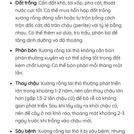
Đất trồng
: Cần đất khô, tơi xốp, pha cát, thoát
nước cực tốt. Có thể mua hỗn hợp đất trồng
xương rồng đóng sẵn hoặc tự trộn bằng cách
trộn đất, cát, đá trân châu (perlite) với tỷ lệ bằng
nhau. Có thể thêm xơ dừa, tro trấu, phân bò để
tăng dinh dưỡng và độ thoáng.
Phân bón
: Xương rồng tai thỏ không cần bón
phân thường xuyên và có thể sống tốt trong đất
kém chất lượng. Có thể bón phân mỗi tháng một
lần.
Thay chậu
: Xương rồng tai thỏ thường phát triển
lớn trong khoảng 1-2 năm, nên cần thay chậu lớn
hơn (gấp 1,5-2 lần chậu cũ) để bộ rễ có không
gian phát triển. Sau khi lấy cây ra khỏi chậu cũ,
nên để cây ở nơi khô ráo, thoáng mát khoảng 2-3
ngày trước khi trồng vào chậu mới.
Sâu bệnh
: Xương rồng tai thỏ ít bị sâu bệnh, nhưng