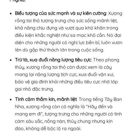
Biểu tượng của sức mạnh và sự kiên cường
: Xương
rồng tai thỏ tượng trưng cho sức sống mãnh liệt,
khả năng chịu đựng và vượt qua khó khăn trong
điều kiện khắc nghiệt như sa mạc khô cằn. Nó đại
diện cho những người có nghị lực bền bỉ, luôn vươn
lên dù gặp thử thách lớn trong cuộc sống.
Trừ tà, xua đuổi năng lượng tiêu cực
: Theo phong
thủy, xương rồng tai thỏ còn được xem là cây
mang lại năng lượng tích cực, xua đuổi vận xui,
bảo vệ gia đình khỏi những điều tiêu cực nhờ lớp
gai nhỏ đặc trưng.
Tình cảm thầm kín, mãnh liệt
: Trong tiếng Tây Ban
Nha, xương rồng còn có nghĩa là “Hãy đến và
mang em đi”, tượng trưng cho những người có tình
cảm sâu sắc, nồng nàn, thủy chung nhưng kín
đáo, không dễ bộc lộ ra ngoài.