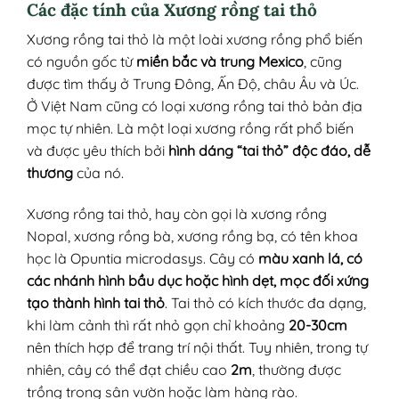
Các đặc tính của Xương rồng tai thỏ
Xương rồng tai thỏ là một loài xương rồng phổ biến
có nguồn gốc từ
miền bắc và trung Mexico
, cũng
được tìm thấy ở Trung Đông, Ấn Độ, châu Âu và Úc.
Ở Việt Nam cũng có loại xương rồng tai thỏ bản địa
mọc tự nhiên. Là một loại xương rồng rất phổ biến
và được yêu thích bởi
hình dáng “tai thỏ” độc đáo, dễ
thương
của nó.
Xương rồng tai thỏ, hay còn gọi là xương rồng
Nopal, xương rồng bà, xương rồng bạ, có tên khoa
học là Opuntia microdasys. Cây có
màu xanh lá, có
các nhánh hình bầu dục hoặc hình dẹt, mọc đối xứng
tạo thành hình tai thỏ
. Tai thỏ có kích thước đa dạng,
khi làm cảnh thì rất nhỏ gọn chỉ khoảng
20-30cm
nên thích hợp để trang trí nội thất. Tuy nhiên, trong tự
nhiên, cây có thể đạt chiều cao
2m
, thường được
trồng trong sân vườn hoặc làm hàng rào.