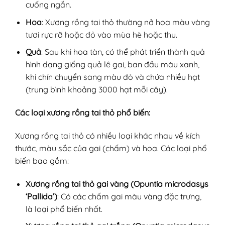
cuống ngắn.
Hoa
: Xương rồng tai thỏ thường nở hoa màu vàng
tươi rực rỡ hoặc đỏ vào mùa hè hoặc thu.
Quả
: Sau khi hoa tàn, có thể phát triển thành quả
hình dạng giống quả lê gai, ban đầu màu xanh,
khi chín chuyển sang màu đỏ và chứa nhiều hạt
(trung bình khoảng 3000 hạt mỗi cây).
Các loại xương rồng tai thỏ phổ biến:
Xương rồng tai thỏ có nhiều loại khác nhau về kích
thước, màu sắc của gai (chấm) và hoa. Các loại phổ
biến bao gồm:
Xương rồng tai thỏ gai vàng (Opuntia microdasys
‘Pallida’)
: Có các chấm gai màu vàng đặc trưng,
là loại phổ biến nhất.