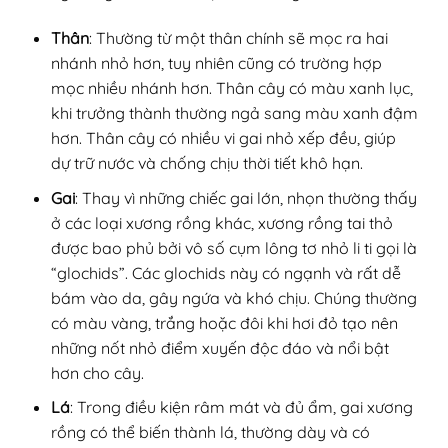
Thân
: Thường từ một thân chính sẽ mọc ra hai
nhánh nhỏ hơn, tuy nhiên cũng có trường hợp
mọc nhiều nhánh hơn. Thân cây có màu xanh lục,
khi trưởng thành thường ngả sang màu xanh đậm
hơn. Thân cây có nhiều vi gai nhỏ xếp đều, giúp
dự trữ nước và chống chịu thời tiết khô hạn.
Gai
: Thay vì những chiếc gai lớn, nhọn thường thấy
ở các loại xương rồng khác, xương rồng tai thỏ
được bao phủ bởi vô số cụm lông tơ nhỏ li ti gọi là
“glochids”. Các glochids này có ngạnh và rất dễ
bám vào da, gây ngứa và khó chịu. Chúng thường
có màu vàng, trắng hoặc đôi khi hơi đỏ tạo nên
những nốt nhỏ điểm xuyến độc đáo và nổi bật
hơn cho cây.
Lá
: Trong điều kiện râm mát và đủ ẩm, gai xương
rồng có thể biến thành lá, thường dày và có