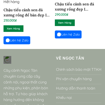
Hết hàng
Chậu tiểu cảnh sen đá
xương rồng đẹp I
Chậu tiểu cảnh sen đá
SD20009
290.000
₫
xương rồng để bàn đẹp I
SD20001
250.000
₫
Xem Hàng
Xem Hàng
Liên hệ Zalo
Liên hệ Zalo
VỀ NGỌC TÂN
Chính sách bảo mật TTKH
Cây cảnh Ngọc Tân
chuyên cung cấp cây
Phí vận chuyển hàng
cảnh nội, ngoại thất cùng
những phụ kiện, phân bón
Hướng dẫn thanh toán
hỗ trợ. Tự hào giúp khách
Khiếu nại
hàng hướng đến không