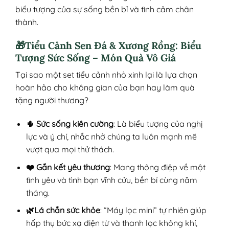
biểu tượng của sự sống bền bỉ và tình cảm chân
thành.
🎁Tiểu Cảnh Sen Đá & Xương Rồng: Biểu
Tượng Sức Sống – Món Quà Vô Giá
Tại sao một set tiểu cảnh nhỏ xinh lại là lựa chọn
hoàn hảo cho không gian của bạn hay làm quà
tặng người thương?
🌵 Sức sống kiên cường
: Là biểu tượng của nghị
lực và ý chí, nhắc nhở chúng ta luôn mạnh mẽ
vượt qua mọi thử thách.
❤️ Gắn kết yêu thương
: Mang thông điệp về một
tình yêu và tình bạn vĩnh cửu, bền bỉ cùng năm
tháng.
🌿Lá chắn sức khỏe
: “Máy lọc mini” tự nhiên giúp
hấp thụ bức xạ điện từ và thanh lọc không khí,