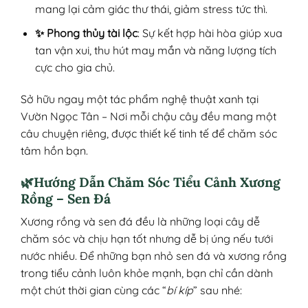
mang lại cảm giác thư thái, giảm stress tức thì.
✨ Phong thủy tài lộc
: Sự kết hợp hài hòa giúp xua
tan vận xui, thu hút may mắn và năng lượng tích
cực cho gia chủ.
Sở hữu ngay một tác phẩm nghệ thuật xanh tại
Vườn Ngọc Tân – Nơi mỗi chậu cây đều mang một
câu chuyện riêng, được thiết kế tinh tế để chăm sóc
tâm hồn bạn.
🌿Hướng Dẫn Chăm Sóc Tiểu Cảnh Xương
Rồng – Sen Đá
Xương rồng và sen đá đều là những loại cây dễ
chăm sóc và chịu hạn tốt nhưng dễ bị úng nếu tưới
nước nhiều. Để những bạn nhỏ sen đá và xương rồng
trong tiểu cảnh luôn khỏe mạnh, bạn chỉ cần dành
một chút thời gian cùng các “
bí kíp
” sau nhé: