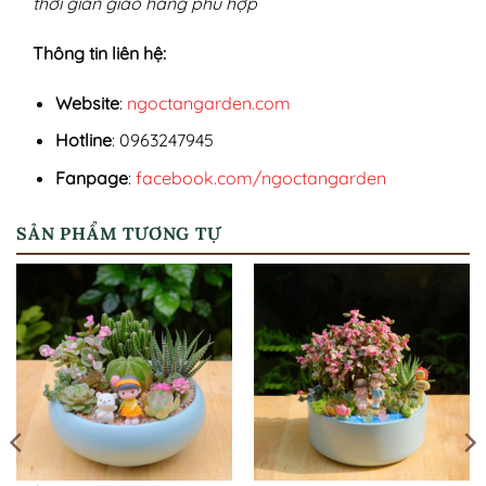
thời gian giao hàng phù hợp
Thông tin liên hệ:
Website
:
ngoctangarden.com
Hotline
: 0963247945
Fanpage
:
facebook.com/ngoctangarden
SẢN PHẨM TƯƠNG TỰ