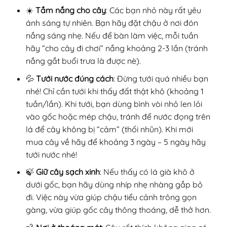
☀️
Tắm nắng cho cây
: Các bạn nhỏ này rất yêu
ánh sáng tự nhiên. Bạn hãy đặt chậu ở nơi đón
nắng sáng nhẹ. Nếu để bàn làm việc, mỗi tuần
hãy “cho cây đi chơi” nắng khoảng 2-3 lần (tránh
nắng gắt buổi trưa là được nè).
💦
Tưới nước đúng cách
: Đừng tưới quá nhiều bạn
nhé! Chỉ cần tưới khi thấy đất thật khô (khoảng 1
tuần/lần). Khi tưới, bạn dùng bình vòi nhỏ len lỏi
vào gốc hoặc mép chậu, tránh để nước đọng trên
lá để cây không bị “cảm” (thối nhũn). Khi mới
mua cây về hãy để khoảng 3 ngày – 5 ngày hãy
tưới nước nhé!
🍃
Giữ cây sạch xinh
: Nếu thấy có lá già khô ở
dưới gốc, bạn hãy dùng nhíp nhẹ nhàng gắp bỏ
đi. Việc này vừa giúp chậu tiểu cảnh trông gọn
gàng, vừa giúp gốc cây thông thoáng, dễ thở hơn.