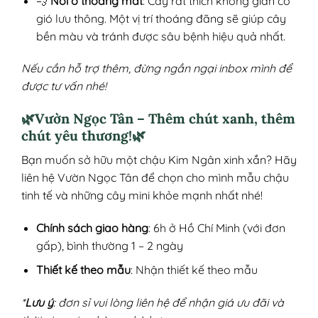
💨
Nơi ở thoáng mát
: Cây rất thích không gian có
gió lưu thông. Một vị trí thoáng đãng sẽ giúp cây
bền màu và tránh được sâu bệnh hiệu quả nhất.
Nếu cần hỗ trợ thêm, đừng ngần ngại inbox mình để
được tư vấn nhé!
🌿Vườn Ngọc Tân – Thêm chút xanh, thêm
chút yêu thương!🌿
Bạn muốn sở hữu một chậu Kim Ngân xinh xắn? Hãy
liên hệ Vườn Ngọc Tân để chọn cho mình mẫu chậu
tinh tế và những cây mini khỏe mạnh nhất nhé!
Chính sách giao hàng
: 6h ở Hồ Chí Minh (với đơn
gấp), bình thường 1 – 2 ngày
Thiết kế theo mẫu
: Nhận thiết kế theo mẫu
*
Lưu ý
: đơn sỉ vui lòng liên hệ để nhận giá ưu đãi và