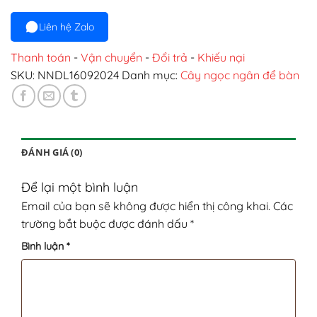
Liên hệ Zalo
Thanh toán
-
Vận chuyển
-
Đổi trả
-
Khiếu nại
SKU:
NNDL16092024
Danh mục:
Cây ngọc ngân để bàn
ĐÁNH GIÁ (0)
Để lại một bình luận
Email của bạn sẽ không được hiển thị công khai.
Các
trường bắt buộc được đánh dấu
*
Bình luận
*