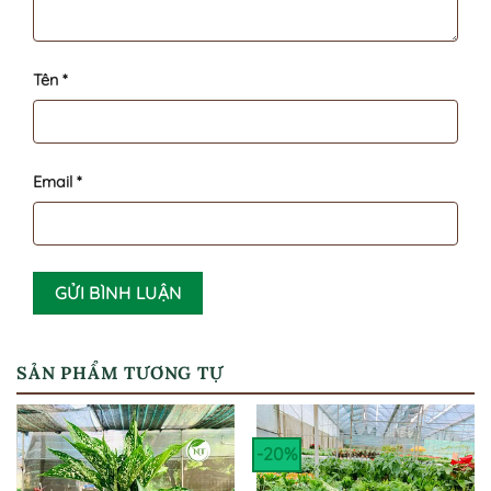
Tên
*
Email
*
SẢN PHẨM TƯƠNG TỰ
-20%