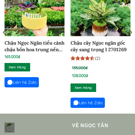
Chậu Ngọc Ngân tiểu cảnh
Chậu cây Ngọc ngân gốc
chậu bồn hoa trung nền
cây sang trọng I 2701269
cỏ – NNCBHT100824
165.000
₫
(2)
4.5
2
trên 5
Xem Hàng
135.000
₫
dựa trên
Giá
đánh giá
108.000
₫
gốc
Liên hệ Zalo
Giá
là:
Xem Hàng
hiện
135.000₫.
tại
là:
Liên hệ Zalo
108.000₫.
VỀ NGỌC TÂN