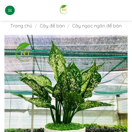
Bỏ
qua
nội
dung
Trang chủ
/
Cây để bàn
/
Cây ngọc ngân để bàn