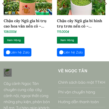
Chậu cây Ngũ gia bì trụ
Chậu cây Ngũ gia bì hình
cao hoa văn nền cỏ –
trụ trơn nền cỏ –
NGB60525
NGBCTU1
108.000
₫
115.000
₫
Xem Hàng
Xem Hàng
Liên hệ Zalo
Liên hệ Zalo
VỀ NGỌC TÂN
Chính sách bảo mật TTKH
Cây cảnh Ngọc Tân
chuyên cung cấp cây
Phí vận chuyển hàng
cảnh nội, ngoại thất cùng
những phụ kiện, phân bón
Hướng dẫn thanh toán
hỗ trợ. Tự hào giúp khách