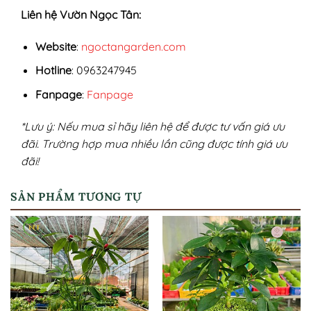
Liên hệ Vườn Ngọc Tân:
Website
:
ngoctangarden.com
Hotline
: 0963247945
Fanpage
:
Fanpage
*Lưu ý: Nếu mua sỉ hãy liên hệ để được tư vấn giá ưu
đãi. Trường hợp mua nhiều lần cũng được tính giá ưu
đãi!
SẢN PHẨM TƯƠNG TỰ