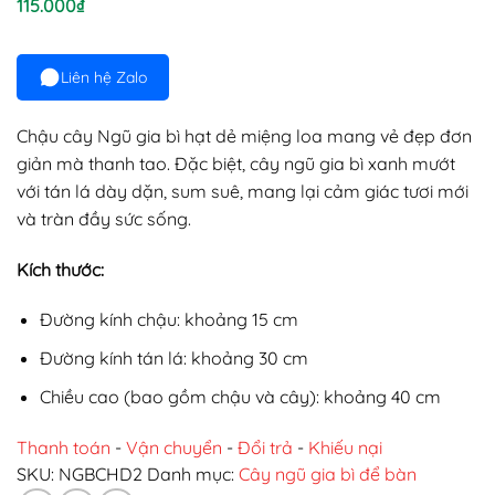
115.000
₫
Liên hệ Zalo
Chậu cây Ngũ gia bì hạt dẻ miệng loa mang vẻ đẹp đơn
giản mà thanh tao. Đặc biệt, cây ngũ gia bì xanh mướt
với tán lá dày dặn, sum suê, mang lại cảm giác tươi mới
và tràn đầy sức sống.
Kích thước:
Đường kính chậu: khoảng 15 cm
Đường kính tán lá: khoảng 30 cm
Chiều cao (bao gồm chậu và cây): khoảng 40 cm
Thanh toán
-
Vận chuyển
-
Đổi trả
-
Khiếu nại
SKU:
NGBCHD2
Danh mục:
Cây ngũ gia bì để bàn