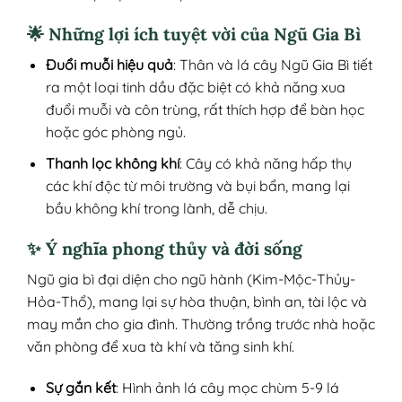
🌟 Những lợi ích tuyệt vời của Ngũ Gia Bì
Đuổi muỗi hiệu quả
: Thân và lá cây Ngũ Gia Bì tiết
ra một loại tinh dầu đặc biệt có khả năng xua
đuổi muỗi và côn trùng, rất thích hợp để bàn học
hoặc góc phòng ngủ.
Thanh lọc không khí
: Cây có khả năng hấp thụ
các khí độc từ môi trường và bụi bẩn, mang lại
bầu không khí trong lành, dễ chịu.
✨ Ý nghĩa phong thủy và đời sống
Ngũ gia bì đại diện cho ngũ hành (Kim-Mộc-Thủy-
Hỏa-Thổ), mang lại sự hòa thuận, bình an, tài lộc và
may mắn cho gia đình. Thường trồng trước nhà hoặc
văn phòng để xua tà khí và tăng sinh khí.
Sự gắn kết
: Hình ảnh lá cây mọc chùm 5-9 lá