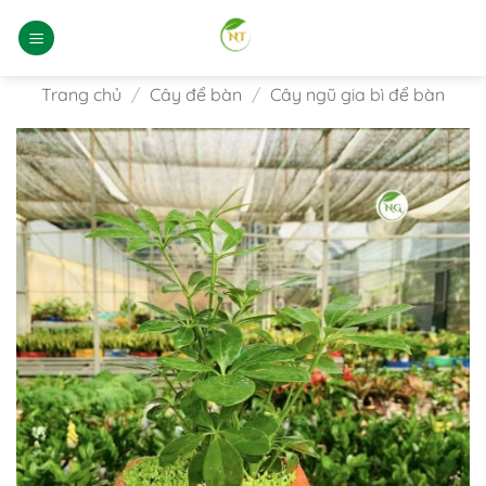
Bỏ
qua
nội
dung
Trang chủ
/
Cây để bàn
/
Cây ngũ gia bì để bàn