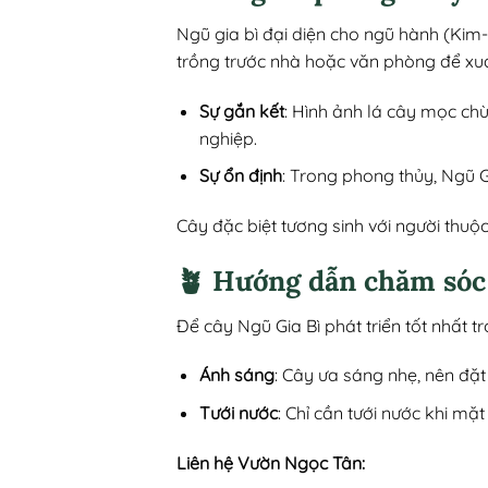
Ngũ gia bì đại diện cho ngũ hành (Kim
trồng trước nhà hoặc văn phòng để xua 
Sự gắn kết
: Hình ảnh lá cây mọc chù
nghiệp.
Sự ổn định
: Trong phong thủy, Ngũ Gi
Cây đặc biệt tương sinh với người th
🪴 Hướng dẫn chăm sóc
Để cây Ngũ Gia Bì phát triển tốt nhất t
Ánh sáng
: Cây ưa sáng nhẹ, nên đặ
Tưới nước
: Chỉ cần tưới nước khi mặt
Liên hệ Vườn Ngọc Tân: