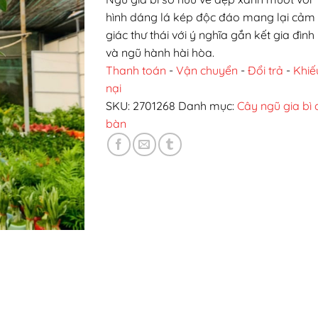
hình dáng lá kép độc đáo mang lại cảm
giác thư thái với ý nghĩa gắn kết gia đình
và ngũ hành hài hòa.
Thanh toán
-
Vận chuyển
-
Đổi trả
-
Khiế
nại
SKU:
2701268
Danh mục:
Cây ngũ gia bì 
bàn