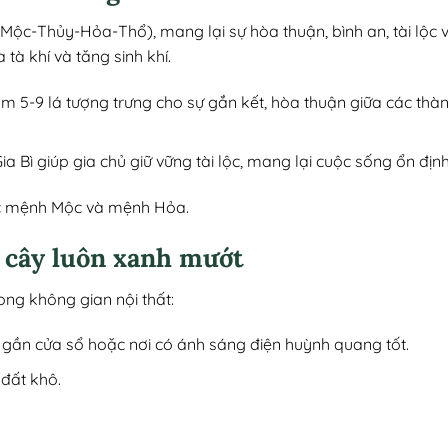
-Mộc-Thủy-Hỏa-Thổ), mang lại sự hòa thuận, bình an, tài lộc
tà khí và tăng sinh khí.
m 5-9 lá tượng trưng cho sự gắn kết, hòa thuận giữa các thà
a Bì giúp gia chủ giữ vững tài lộc, mang lại cuộc sống ổn định
uộc mệnh Mộc và mệnh Hỏa.
 cây luôn xanh mướt
rong không gian nội thất:
t gần cửa sổ hoặc nơi có ánh sáng điện huỳnh quang tốt.
 đất khô.