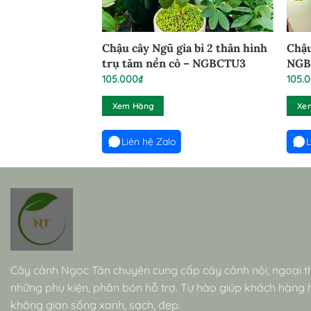
a bì trụ cao hoa
Chậu cây Ngũ gia bì 2 thân hình
Chậu
GB60525
trụ tăm nền cỏ – NGBCTU3
NGB
105.000
₫
105.
Xem Hàng
Xe
Liên hệ Zalo
L
Cây cảnh Ngọc Tân chuyên cung cấp cây cảnh nội, ngoại t
những phụ kiện, phân bón hỗ trợ. Tự hào giúp khách hàng
không gian sống xanh, sạch, đẹp.