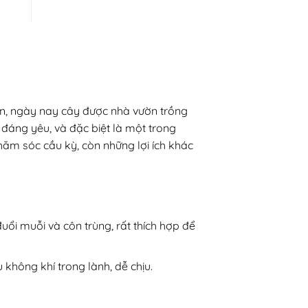
ườn, ngày nay cây được nhà vườn trồng
, đáng yêu, và đặc biệt là một trong
ăm sóc cầu kỳ, còn những lợi ích khác
đuổi muỗi và côn trùng, rất thích hợp để
 không khí trong lành, dễ chịu.