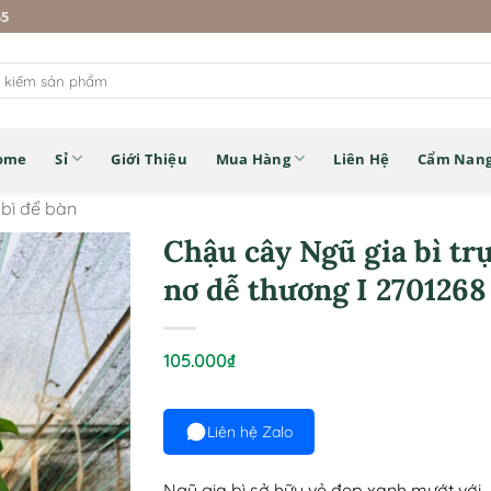
45
ome
Sỉ
Giới Thiệu
Mua Hàng
Liên Hệ
Cẩm Nan
 bì để bàn
Chậu cây Ngũ gia bì tr
nơ dễ thương I 2701268
105.000
₫
Liên hệ Zalo
Ngũ gia bì sở hữu vẻ đẹp xanh mướt với