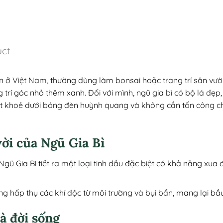
uct
iến ở Việt Nam, thường dùng làm bonsai hoặc trang trí sân v
 trí góc nhỏ thêm xanh. Đối với mình, ngũ gia bì có bộ lá đẹp
ốt khoẻ dưới bóng đèn huỳnh quang và không cần tốn công ch
vời của Ngũ Gia Bì
Ngũ Gia Bì tiết ra một loại tinh dầu đặc biệt có khả năng xua 
ng hấp thụ các khí độc từ môi trường và bụi bẩn, mang lại bầu
à đời sống