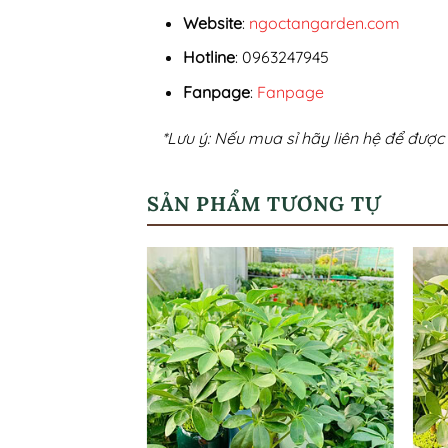
Website
:
ngoctangarden.com
Hotline
: 0963247945
Fanpage
:
Fanpage
*Lưu ý: Nếu mua sỉ hãy liên hệ để được 
SẢN PHẨM TƯƠNG TỰ