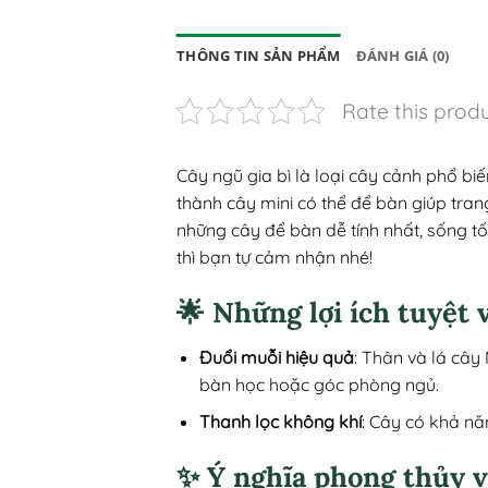
THÔNG TIN SẢN PHẨM
ĐÁNH GIÁ (0)
Rate this prod
Cây ngũ gia bì là loại cây cảnh phổ b
thành cây mini có thể để bàn giúp trang
những cây để bàn dễ tính nhất, sống t
thì bạn tự cảm nhận nhé!
🌟 Những lợi ích tuyệt 
Đuổi muỗi hiệu quả
: Thân và lá cây 
bàn học hoặc góc phòng ngủ.
Thanh lọc không khí
: Cây có khả nă
✨ Ý nghĩa phong thủy v