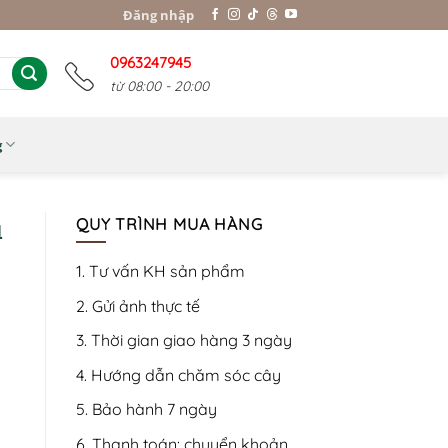
Đăng nhập
0963247945
từ 08:00 - 20:00
g
ụ
QUY TRÌNH MUA HÀNG
1. Tư vấn KH sản phẩm
2. Gửi ảnh thực tế
3. Thời gian giao hàng 3 ngày
4. Hướng dẫn chăm sóc cây
5. Bảo hành 7 ngày
6. Thanh toán: chuyển khoản,