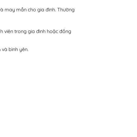
 và may mắn cho gia đình. Thường
nh viên trong gia đình hoặc đồng
 và bình yên.