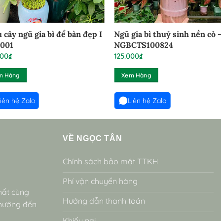
 cây ngũ gia bì để bàn đẹp I
Ngũ gia bì thuỷ sinh nền cỏ 
001
NGBCTS100824
000
₫
125.000
₫
m Hàng
Xem Hàng
iên hệ Zalo
Liên hệ Zalo
VỀ NGỌC TÂN
Chính sách bảo mật TTKH
Phí vận chuyển hàng
hất cùng
Hướng dẫn thanh toán
 hướng đến
Khiếu nại