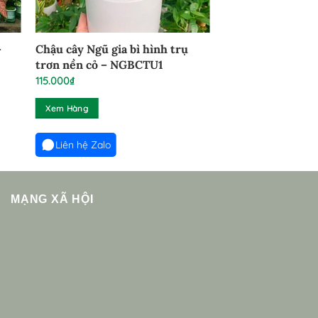
–
Chậu cây Ngũ gia bì hình trụ
trơn nền cỏ – NGBCTU1
115.000
₫
Xem Hàng
Liên hệ Zalo
MẠNG XÃ HỘI