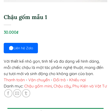
Chậu gốm mẫu 1
30.000
₫
Liên hệ Zalo
Với thiết kế nhỏ gọn, tinh tế và đa dạng về hình dáng,
mỗi chiếc chậu là một tác phẩm nghệ thuật, mang đến
sự tươi mới và sinh động cho không gian của bạn.
Thanh toán
-
Vận chuyển
-
Đổi trả
-
Khiếu nại
Danh mục:
Chậu gốm mini
,
Chậu cây
,
Phụ Kiện và Vật Tư