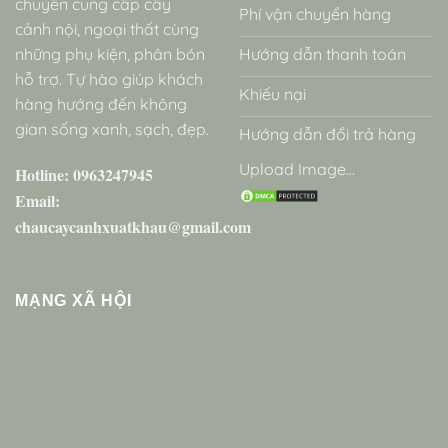
chuyên cung cấp cây
Phí vận chuyển hàng
cảnh nội, ngoại thất cùng
những phụ kiện, phân bón
Hướng dẫn thanh toán
hỗ trợ. Tự hào giúp khách
Khiếu nại
hàng hướng đến không
gian sống xanh, sạch, đẹp.
Hướng dẫn đổi trả hàng
Upload Image...
Hotline: 0963247945
Email:
chaucaycanhxuatkhau@gmail.com
MẠNG XÃ HỘI