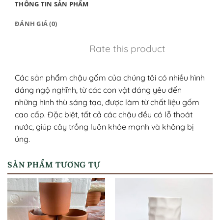
THÔNG TIN SẢN PHẨM
ĐÁNH GIÁ (0)
Rate this product
Các sản phẩm chậu gốm của chúng tôi có nhiều hình
dáng ngộ nghĩnh, từ các con vật đáng yêu đến
những hình thù sáng tạo, được làm từ chất liệu gốm
cao cấp. Đặc biệt, tất cả các chậu đều có lỗ thoát
nước, giúp cây trồng luôn khỏe mạnh và không bị
úng.
SẢN PHẨM TƯƠNG TỰ