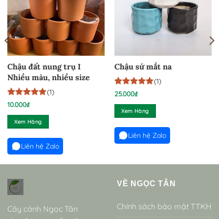
Chậu đất nung trụ I
Chậu sứ mắt na
Nhiều màu, nhiều size
(1)
(1)
5
1
trên 5
25.000
₫
dựa trên
5
1
trên 5
10.000
₫
đánh giá
dựa trên
Xem Hàng
đánh giá
Xem Hàng
Liên hệ Zalo
Liên hệ Zalo
VỀ NGỌC TÂN
Chính sách bảo mật TTKH
Cây cảnh Ngọc Tân