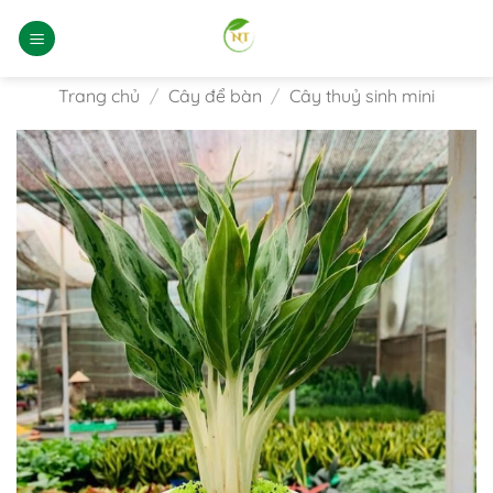
Bỏ
qua
nội
dung
Trang chủ
/
Cây để bàn
/
Cây thuỷ sinh mini