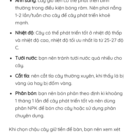
Ánh sáng
: cây giữ tiền có thể phát triển bình
thường trong điều kiện bóng râm. Nên phơi nắng
1-2 lần/tuần cho cây để cây phát triển khoẻ
mạnh.
Nhiệt độ
: Cây có thể phát triển tốt ở nhiệt độ thấp
và nhiệt độ cao, nhiệt độ tối ưu nhất là từ 25-27 độ
C.
Tưới nước
: bạn nên tránh tưới nước quá nhiều cho
cây.
Cắt tỉa
: nên cắt tỉa cây thường xuyên, khi thấy lá bị
vàng úa hay bị đốm vàng.
Phân bón
: bạn nên bón phân theo định kì khoảng
1 tháng 1 lần để cây phát triển tốt và nên dùng
phân NPK để bón cho cây hoặc sử dụng phân
chuyên dụng.
Khi chọn chậu cây giữ tiền để bàn, bạn nên xem xét