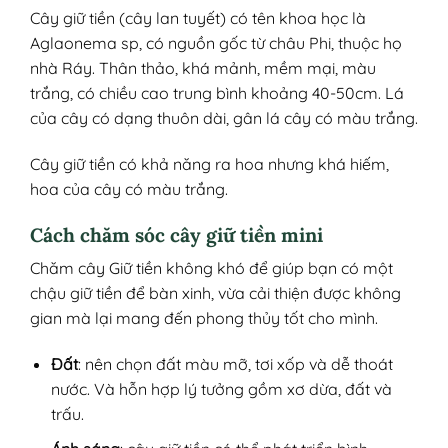
Cây giữ tiền (cây lan tuyết) có tên khoa học là
Aglaonema sp, có nguồn gốc từ châu Phi, thuộc họ
nhà Ráy. Thân thảo, khá mảnh, mềm mại, màu
trắng, có chiều cao trung bình khoảng 40-50cm. Lá
của cây có dạng thuôn dài, gân lá cây có màu trắng.
Cây giữ tiền có khả năng ra hoa nhưng khá hiếm,
hoa của cây có màu trắng.
Cách chăm sóc cây giữ tiền mini
Chăm cây Giữ tiền không khó để giúp bạn có một
chậu giữ tiền để bàn xinh, vừa cải thiện được không
gian mà lại mang đến phong thủy tốt cho mình.
Đất
: nên chọn đất màu mỡ, tơi xốp và dễ thoát
nước. Và hỗn hợp lý tưởng gồm xơ dừa, đất và
trấu.