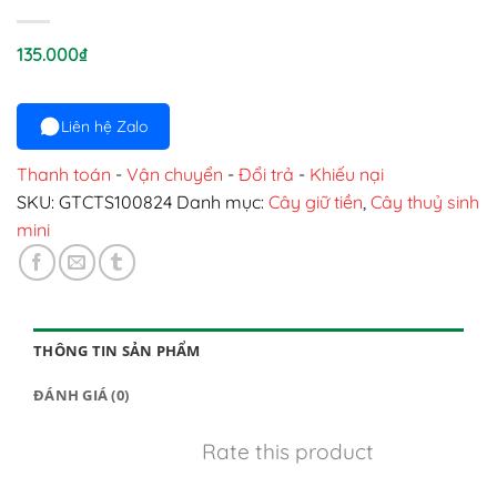
135.000
₫
Liên hệ Zalo
Thanh toán
-
Vận chuyển
-
Đổi trả
-
Khiếu nại
SKU:
GTCTS100824
Danh mục:
Cây giữ tiền
,
Cây thuỷ sinh
mini
THÔNG TIN SẢN PHẨM
ĐÁNH GIÁ (0)
Rate this product