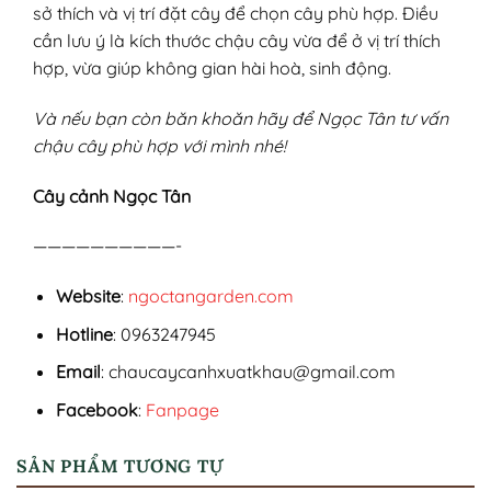
sở thích và vị trí đặt cây để chọn cây phù hợp. Điều
cần lưu ý là kích thước chậu cây vừa để ở vị trí thích
hợp, vừa giúp không gian hài hoà, sinh động.
Và nếu bạn còn băn khoăn hãy để Ngọc Tân tư vấn
chậu cây phù hợp với mình nhé!
Cây cảnh Ngọc Tân
——————————-
Website
:
ngoctangarden.com
Hotline
: 0963247945
Email
: chaucaycanhxuatkhau@gmail.com
Facebook
:
Fanpage
SẢN PHẨM TƯƠNG TỰ