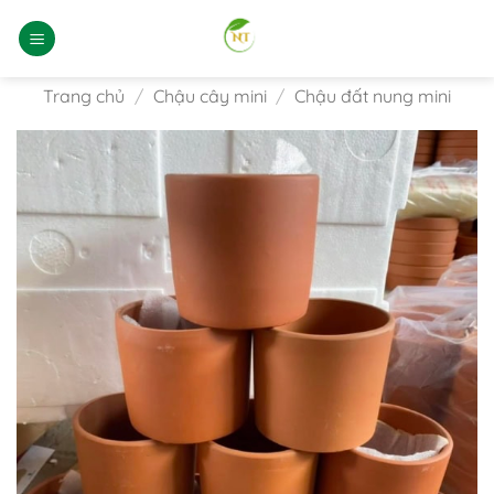
Bỏ
qua
nội
dung
Trang chủ
/
Chậu cây mini
/
Chậu đất nung mini