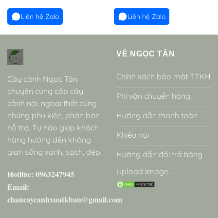
Liên hệ Zalo
Liên hệ Zalo
VỀ NGỌC TÂN
Chính sách bảo mật TTKH
Cây cảnh Ngọc Tân
chuyên cung cấp cây
Phí vận chuyển hàng
cảnh nội, ngoại thất cùng
những phụ kiện, phân bón
Hướng dẫn thanh toán
hỗ trợ. Tự hào giúp khách
Khiếu nại
hàng hướng đến không
gian sống xanh, sạch, đẹp.
Hướng dẫn đổi trả hàng
Upload Image...
Hotline: 0963247945
Email:
chaucaycanhxuatkhau@gmail.com