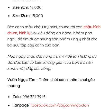
Size 9cm
: 12,000
Size 12cm
: 15,000
Bên cạnh mẫu chậu trụ mini, chúng tôi còn
chậu hình
chum
,
hình ly
với kiểu dáng đa dạng. Khám phá
ngay để tìm được những sản phẩm ưng ý nhất cho
bộ sưu tập cây cảnh của bạn.
Mua ngay chậu đất nung trụ mini để tận hưởng ưu
đãi đặc biệt và biến không gian của bạn trở nên
xanh mát, đầy sức sống!
Vườn Ngọc Tân – Thêm chút xanh, thêm chút yêu
thương
Zalo
: 096 324 7945
Fanpage
:
facebook.com/caycanhngoctan