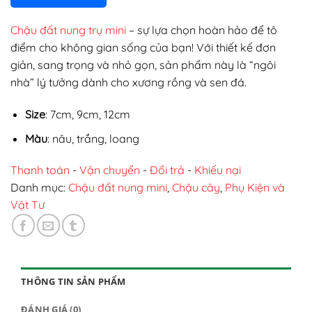
Chậu đất nung trụ mini
– sự lựa chọn hoàn hảo để tô
điểm cho không gian sống của bạn! Với thiết kế đơn
giản, sang trọng và nhỏ gọn, sản phẩm này là “ngôi
nhà” lý tưởng dành cho xương rồng và sen đá.
Size
: 7cm, 9cm, 12cm
Màu
: nâu, trắng, loang
Thanh toán
-
Vận chuyển
-
Đổi trả
-
Khiếu nại
Danh mục:
Chậu đất nung mini
,
Chậu cây
,
Phụ Kiện và
Vật Tư
THÔNG TIN SẢN PHẨM
ĐÁNH GIÁ (0)