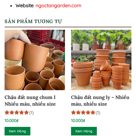
Website
:
ngoctangarden.com
SẢN PHẨM TƯƠNG TỰ
Chậu đất nung chum I
Chậu đất nung ly – Nhiều
Nhiều màu, nhiều size
màu, nhiều size
(1)
(1)
5
1
trên 5
5
1
trên 5
10.000
₫
10.000
₫
dựa trên
dựa trên
đánh giá
đánh giá
Xem Hàng
Xem Hàng