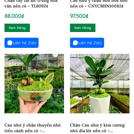
Chậu cây tài lộc trứng hoa
Cau như ý chậu bồn hoa nhỏ
văn nền cỏ – TL80924
nền cỏ – CNYCBHN100824
88.000
₫
97.500
₫
Xem Hàng
Xem Hàng
Liên hệ Zalo
Liên hệ Zalo
Cau như ý chậu thuyền nhỏ
Chậu Cau như ý kim cương
tiểu cảnh nền cỏ –
nhỏ dĩa lót nền cỏ –