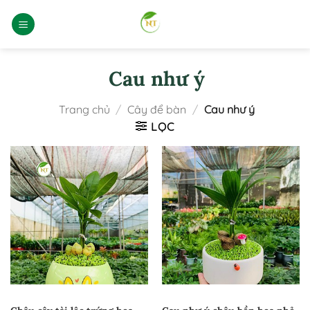
Bỏ
qua
nội
dung
Cau như ý
Trang chủ
/
Cây để bàn
/
Cau như ý
LỌC