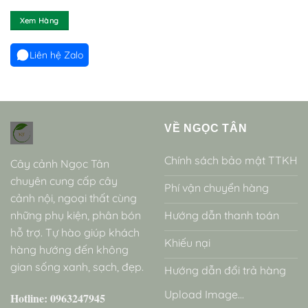
Xem Hàng
Liên hệ Zalo
VỀ NGỌC TÂN
Chính sách bảo mật TTKH
Cây cảnh Ngọc Tân
chuyên cung cấp cây
Phí vận chuyển hàng
cảnh nội, ngoại thất cùng
những phụ kiện, phân bón
Hướng dẫn thanh toán
hỗ trợ. Tự hào giúp khách
Khiếu nại
hàng hướng đến không
gian sống xanh, sạch, đẹp.
Hướng dẫn đổi trả hàng
Upload Image...
Hotline: 0963247945