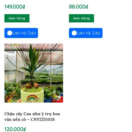
CNY070924
CKC16092024
149.000
₫
88.000
₫
Xem Hàng
Xem Hàng
Liên hệ Zalo
Liên hệ Zalo
Chậu cây Cau như ý trụ hoa
văn nền cỏ – CNY2251024
120.000
₫