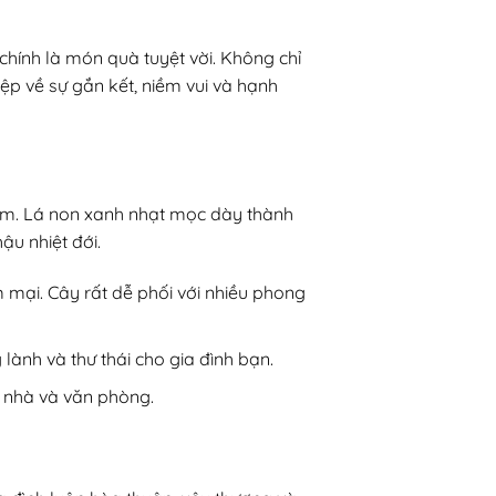
hính là món quà tuyệt vời. Không chỉ
ệp về sự gắn kết, niềm vui và hạnh
xám. Lá non xanh nhạt mọc dày thành
ậu nhiệt đới.
 mại. Cây rất dễ phối với nhiều phong
lành và thư thái cho gia đình bạn.
ng nhà và văn phòng.