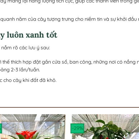
cây mang lại năng lượng tích cực, giúp các thành viên trong g
 quanh năm của cây tượng trưng cho niềm tin và sự khởi đầu m
y luôn xanh tốt
 nắm rõ các lưu ý sau:
vì thế thích hợp đặt gần cửa sổ, ban công, những nơi có nắng 
ảng 2-3 lần/tuần.
ớc cho cây khi đất đã khô.
%
-29%