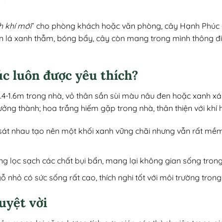
h khí mới
” cho phòng khách hoặc văn phòng, cây Hạnh Phúc c
án lá xanh thẫm, bóng bẩy, cây còn mang trong mình thông đi
úc luôn được yêu thích?
1.4-1.6m trong nhà, vỏ thân sần sùi màu nâu đen hoặc xanh 
ởng thành; hoa trắng hiếm gặp trong nhà, thân thiện với khí h
 sát nhau tạo nên một khối xanh vững chãi nhưng vẫn rất mềm
g lọc sạch các chất bụi bẩn, mang lại không gian sống trong 
gỗ nhỏ có sức sống rất cao, thích nghi tốt với môi trường tro
uyệt vời