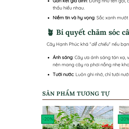
Gắn kết gia đình
: Đúng như tên gọi, 
thấu hiểu nhau.
Niềm tin và hy vọng
: Sắc xanh mướt
🪴 Bí quyết chăm sóc câ
Cây Hạnh Phúc khá “
dễ chiều
” nếu bạn
Ánh sáng
: Cây ưa ánh sáng tán xạ, 
nên mang cây ra phơi nắng nhẹ kho
Tưới nước
: Luôn ghi nhớ, chỉ tưới nư
SẢN PHẨM TƯƠNG TỰ
-20%
-20