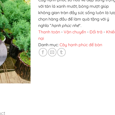
với tán lá xanh mướt, bóng mượt giúp
không gian tràn đầy sức sống luôn là lự
chọn hàng đầu để làm quà tặng với ý
nghĩa “
hạnh phúc nhé
“.
Thanh toán
-
Vận chuyển
-
Đổi trả
-
Khiế
nại
Danh mục:
Cây hạnh phúc để bàn
uct