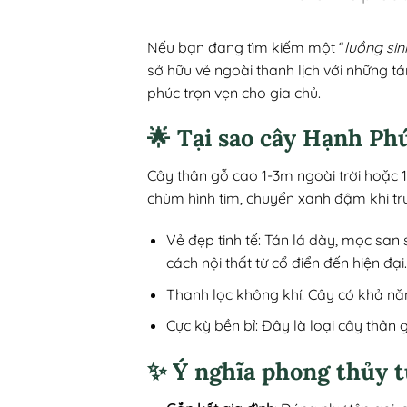
Nếu bạn đang tìm kiếm một “
luồng sin
sở hữu vẻ ngoài thanh lịch với những t
phúc trọn vẹn cho gia chủ.
🌟 Tại sao cây Hạnh Ph
Cây thân gỗ cao 1-3m ngoài trời hoặc 
chùm hình tim, chuyển xanh đậm khi trư
Vẻ đẹp tinh tế: Tán lá dày, mọc san
cách nội thất từ cổ điển đến hiện đại.
Thanh lọc không khí: Cây có khả năn
Cực kỳ bền bỉ: Đây là loại cây thân 
✨ Ý nghĩa phong thủy t