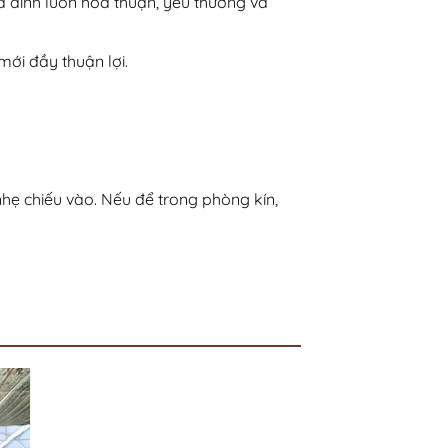
ia đình luôn hòa thuận, yêu thương và
ới đầy thuận lợi.
nhẹ chiếu vào. Nếu để trong phòng kín,