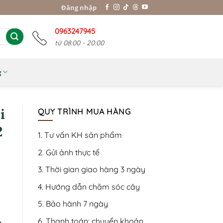
Đăng nhập
0963247945
từ 08:00 - 20:00
g
i
QUY TRÌNH MUA HÀNG
2
1. Tư vấn KH sản phẩm
2. Gửi ảnh thực tế
3. Thời gian giao hàng 3 ngày
4. Hướng dẫn chăm sóc cây
5. Bảo hành 7 ngày
6. Thanh toán: chuyển khoản,
g