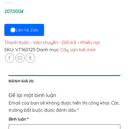
207.000
₫
Liên hệ Zalo
Thanh toán
-
Vận chuyển
-
Đổi trả
-
Khiếu nại
SKU:
VT160125
Danh mục:
Cây vạn tuế mini
ĐÁNH GIÁ (0)
Để lại một bình luận
Email của bạn sẽ không được hiển thị công khai.
Các
trường bắt buộc được đánh dấu
*
Bình luận
*