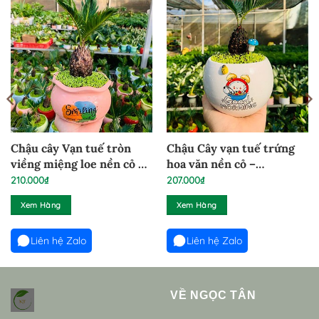
Chậu cây Vạn tuế tròn
Chậu Cây vạn tuế trứng
viềng miệng loe nền cỏ –
hoa văn nền cỏ –
VT180325
VT1160125
210.000
₫
207.000
₫
Xem Hàng
Xem Hàng
Liên hệ Zalo
Liên hệ Zalo
VỀ NGỌC TÂN