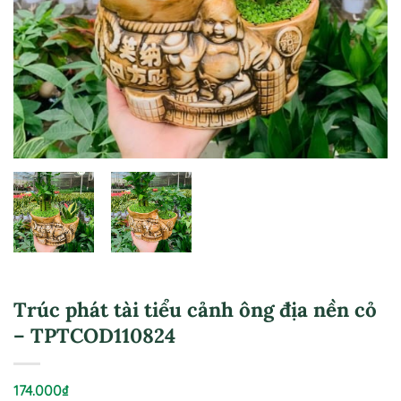
Trúc phát tài tiểu cảnh ông địa nền cỏ
– TPTCOD110824
174.000
₫