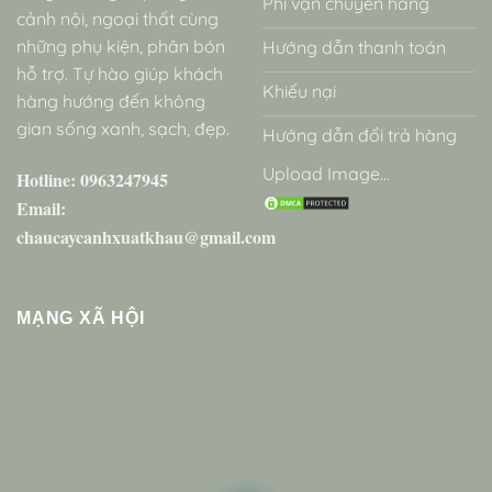
Phí vận chuyển hàng
cảnh nội, ngoại thất cùng
những phụ kiện, phân bón
Hướng dẫn thanh toán
hỗ trợ. Tự hào giúp khách
Khiếu nại
hàng hướng đến không
gian sống xanh, sạch, đẹp.
Hướng dẫn đổi trả hàng
Upload Image...
Hotline: 0963247945
Email:
chaucaycanhxuatkhau@gmail.com
MẠNG XÃ HỘI