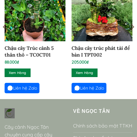
Chậu cây Trúc cảnh 5
Chậu cây trúc phát tài để
thân thô – TC0CT01
bàn I TPT002
88.000
₫
205.000
₫
Xem Hàng
Xem Hàng
Liên hệ Zalo
Liên hệ Zalo
VỀ NGỌC TÂN
Chính sách bảo mật TTKH
Cây cảnh Ngọc Tân
chuyên cung cấp cây