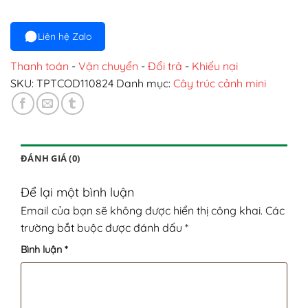
Liên hệ Zalo
Thanh toán
-
Vận chuyển
-
Đổi trả
-
Khiếu nại
SKU:
TPTCOD110824
Danh mục:
Cây trúc cảnh mini
ĐÁNH GIÁ (0)
Để lại một bình luận
Email của bạn sẽ không được hiển thị công khai.
Các
trường bắt buộc được đánh dấu
*
Bình luận
*