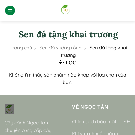
Bỏ
qua
nội
dung
Sen đá tặng khai trương
Trang chủ
/
Sen đá xương rồng
/
Sen đá tặng khai
trương
LỌC
Không tìm thấy sản phẩm nào khớp với lựa chọn của
bạn.
VỀ NGỌC TÂN
Chính sách bảo mật TTKH
Cây cảnh Ngọc Tân
chuyên cung cấp cây
Phí vận chuyển hàng