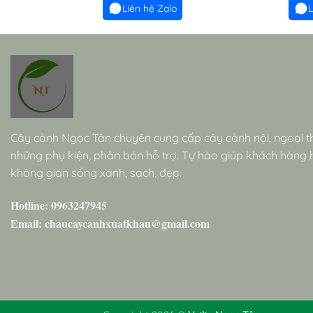
Liên hệ Zalo
L
Cây cảnh Ngọc Tân chuyên cung cấp cây cảnh nội, ngoại t
những phụ kiện, phân bón hỗ trợ. Tự hào giúp khách hàng
không gian sống xanh, sạch, đẹp.
Hotline: 0963247945
Email: chaucaycanhxuatkhau@gmail.com