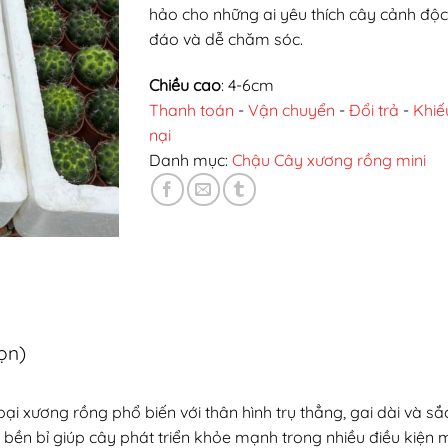
hảo cho những ai yêu thích cây cảnh độc
đáo và dễ chăm sóc.
Chiều cao
: 4-6cm
Thanh toán
-
Vận chuyển
-
Đổi trả
-
Khiế
nại
Danh mục:
Chậu Cây xương rồng mini
họn)
ại xương rồng phổ biến với thân hình trụ thẳng, gai dài và 
g bền bỉ giúp cây phát triển khỏe mạnh trong nhiều điều kiện