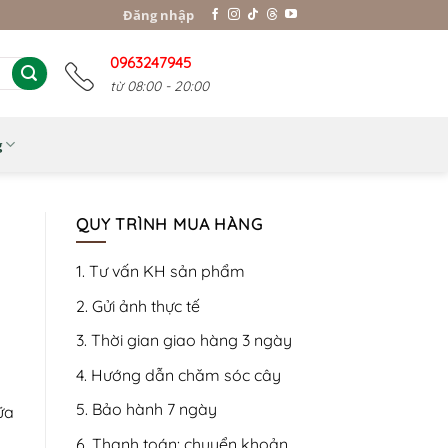
Đăng nhập
0963247945
từ 08:00 - 20:00
g
QUY TRÌNH MUA HÀNG
1. Tư vấn KH sản phẩm
2. Gửi ảnh thực tế
3. Thời gian giao hàng 3 ngày
4. Hướng dẫn chăm sóc cây
5. Bảo hành 7 ngày
ữa
6. Thanh toán: chuyển khoản,