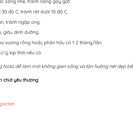
ặc sáng nhẹ, tránh nắng gay gắt.
30 độ C, tránh rét dưới 10 độ C.
àn, tránh ngập úng.
p, giàu dinh dưỡng.
o xương rồng hoặc phân hữu cơ 1-2 tháng/lần.
 lý kịp thời nếu có.
 Noto để làm mới không gian sống và tận hưởng nét đẹp bền
m chút yêu thương
goctan