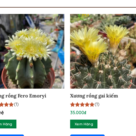
g rồng Fero Emoryi
Xương rồng gai kiếm
(1)
(1)
n 5
5
1
trên 5
hệ
35.000
₫
trên
dựa trên
 giá
đánh giá
m Hàng
Xem Hàng