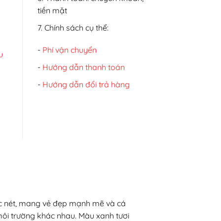
tiền mặt
7. Chính sách cụ thể:
-
Phí vận chuyển
u
-
Hướng dẫn thanh toán
-
Hướng dẫn đổi trả hàng
sắc nét, mang vẻ đẹp mạnh mẽ và cá
 môi trường khác nhau. Màu xanh tươi