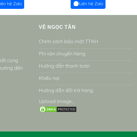
iên hệ Zalo
Liên hệ Zalo
VỀ NGỌC TÂN
Chính sách bảo mật TTKH
Phí vận chuyển hàng
hất cùng
Hướng dẫn thanh toán
 hướng đến
Khiếu nại
Hướng dẫn đổi trả hàng
Upload Image...