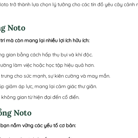
oto trở thành lựa chọn lý tưởng cho các tín đồ yêu cây cản
ng Noto
í mà còn mang lại nhiều lợi ích hữu ích:
g gian bằng cách hấp thụ bụi và khí độc.
rường làm việc hoặc học tập hiệu quả hơn.
g trưng cho sức mạnh, sự kiên cường và may mắn.
úp giảm áp lực, mang lại cảm giác thư giãn.
 không gian từ hiện đại đến cổ điển.
ồng Noto
bạn nắm vững các yếu tố cơ bản: