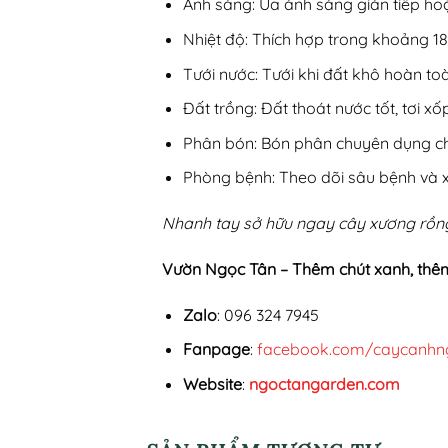
Ánh sáng: Ưa ánh sáng gián tiếp ho
Nhiệt độ: Thích hợp trong khoảng 18-
Tưới nước: Tưới khi đất khô hoàn to
Đất trồng: Đất thoát nước tốt, tơi xố
Phân bón: Bón phân chuyên dụng ch
Phòng bệnh: Theo dõi sâu bệnh và xử
Nhanh tay sở hữu ngay cây xương rồng
Vườn Ngọc Tân – Thêm chút xanh, thê
Zalo
: 096 324 7945
Fanpage
:
facebook.com/caycanhn
Website
:
ngoctangarden.com