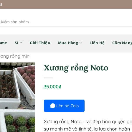
45
ome
Sỉ
Giới Thiệu
Mua Hàng
Liên Hệ
Cẩm Nan
ơng rồng mini
Xương rồng Noto
35.000
₫
Liên hệ Zalo
Xương rồng Noto – vẻ đẹp hòa quyện gi
sự mạnh mẽ và tinh tế, là lựa chọn hoàn