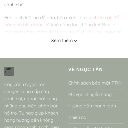
cảnh nhé.
Bên cạnh lưỡi hổ để bàn, bên mình còn có
nhiều cây để
bàn phổ biến khác
có khả năng lọc không khí. Bạn có
thể tham khảo thêm để chọn cho mình cây phù hợp nhé!
Xem thêm
Những mẫu chậu cây cau tiểu trâm mini
Mẫu chậu cây lưỡi hổ mini
Mẫu chậu bàng singapore để bàn
VỀ NGỌC TÂN
Giới thiệu về cây lưỡi mèo
Chính sách bảo mật TTKH
Cây cảnh Ngọc Tân
“Cây Lưỡi Mèo” là tên gọi dân gian ở Việt Nam, thường
chuyên cung cấp cây
Phí vận chuyển hàng
dùng để chỉ các giống Lưỡi Hổ lùn (các giống thuộc loài
cảnh nội, ngoại thất cùng
Sansevieria trifasciata, đặc biệt là các cultivar lùn dạng
những phụ kiện, phân bón
Hướng dẫn thanh toán
tổ chim như ‘Hahnii’). Các tên khác là Cây Lưỡi Mèo, Lưỡi
hỗ trợ. Tự hào giúp khách
Hổ lùn, Lưỡi Hổ để bàn, Lưỡi Cọp lùn, tên tiếng Anh là
Khiếu nại
hàng hướng đến không
Bird’s Nest Sansevieria, Dwarf Snake Plant, tên khoa học
gian sống xanh, sạch, đẹp.