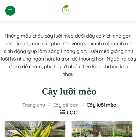
Bỏ
qua
nội
dung
Những mẫu chậu cây lưỡi mèo dưới đây có kích nhỏ gọn,
dáng khoẻ, màu sắc pha trộn vàng và xanh rất mạnh mẽ,
sinh động giúp làm sáng không gian. Lưỡi mèo giống như
lưỡi hổ nhưng ngắn hơn, lá tròn dễ thương hơn. Ngoài ra cây
cực kỳ dễ chăm, phù hợp ở nhiều điều kiện khí hậu khác
nhau.
Cây lưỡi mèo
Trang chủ
/
Cây để bàn
/
Cây lưỡi mèo
LỌC