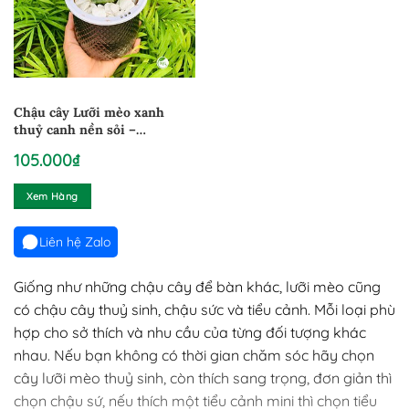
Chậu cây Lưỡi mèo xanh
thuỷ canh nền sỏi –
LMXCTS1
105.000
₫
Xem Hàng
Liên hệ Zalo
Giống như những chậu cây để bàn khác, lưỡi mèo cũng
có chậu cây thuỷ sinh, chậu sức và tiểu cảnh. Mỗi loại phù
hợp cho sở thích và nhu cầu của từng đối tượng khác
nhau. Nếu bạn không có thời gian chăm sóc hãy chọn
cây lưỡi mèo thuỷ sinh, còn thích sang trọng, đơn giản thì
chọn chậu sứ, nếu thích một tiểu cảnh mini thì chọn tiểu