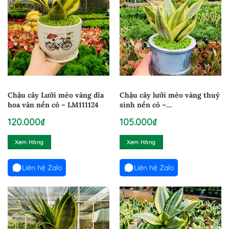
Chậu cây Lưỡi mèo vàng dĩa
Chậu cây lưỡi mèo vàng thuỷ
hoa văn nền cỏ – LM111124
sinh nền cỏ –
CLMTS260824
120.000
₫
105.000
₫
Xem Hàng
Xem Hàng
Liên hệ Zalo
Liên hệ Zalo