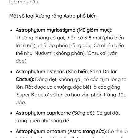
lớp màu nâu.
Một số loại Xương rồng Astro phổ biến:
Astrophytum myriostigma (Mũ giám mục):
Thường không có gai, thân có 3-8 múi (phổ biến
là 5 múi), phủ lớp phấn trắng dày. Có nhiều biến
thể như ‘Nudum’ (không phấn), ‘Onzuka’ (vân
đẹp).
Astrophytum asterias (Sao biển, Sand Dollar
Cactus):
Dáng dẹt, không gai, có các cụm lông tơ
lớn. Rất được ưa chuộng, đặc biệt là các giống
‘Super Kabuto’ với nhiều hoa văn phấn trắng độc
đáo.
Astrophytum capricorne (Sừng dê):
Có gai dài,
cong queo như sừng dê.
Astrophytum ornatum (Astro trang sức):
Có thể là