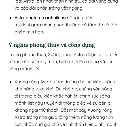
loài Astro lớn nhất, thân hình trụ, có gai vàng cứng
và các dải phấn trắng vắt ngang.
Astrophytum coahuilense:
Tương tự A.
myriostigma nhưng hoa thường có tâm đỏ và lớp
phấn mịn hơn.
Ý nghĩa phong thủy và công dụng
Trong phong thuỷ, Xương rồng Astro được coi là biểu
tượng của sự may mắn, bình an, kiên cường và sức
sống mãnh liệt.
Xương rồng Astro tượng trưng cho sự kiên cường,
khả năng vượt khó. Dù nhỏ bé, chúng vẫn sống
tốt trong điều kiện khắc nghiệt, chính sức sống
mãnh liệt này truyền đi thông điệp về sự bền bỉ,
không ngại thử thách. Đặt một cây Xương rồng
Astro trong nhà giúp tăng thêm năng lượng tích
cực, nhắc nhở gia chủ về tinh thần kiên định, mạnh