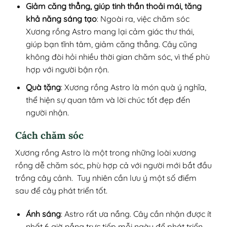
Giảm căng thẳng, giúp tinh thần thoải mái, tăng
khả năng sáng tạo
: Ngoài ra, việc chăm sóc
Xương rồng Astro mang lại cảm giác thư thái,
giúp bạn tĩnh tâm, giảm căng thẳng. Cây cũng
không đòi hỏi nhiều thời gian chăm sóc, vì thế phù
hợp với người bận rộn.
Quà tặng
: Xương rồng Astro là món quà ý nghĩa,
thể hiện sự quan tâm và lời chúc tốt đẹp đến
người nhận.
Cách chăm sóc
Xương rồng Astro là một trong những loài xương
rồng dễ chăm sóc, phù hợp cả với người mới bắt đầu
trồng cây cảnh. Tuy nhiên cần lưu ý một số điểm
sau để cây phát triển tốt.
Ánh sáng
: Astro rất ưa nắng. Cây cần nhận được ít
nhất 6 giờ nắng trực tiếp mỗi ngày để phát triển