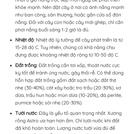
khỏe mạnh. Nên đặt cây ở nơi có ánh nắng mạnh
như ban công, sân thượng, hoặc gần cửa sổ đón
nắng. Đối với cây con hoặc cây mới ghép, chỉ cần
phơi nắng buổi sáng 1-2 giờ là đủ.
Nhiệt độ
: Nhiệt độ lý tưởng để cây phát triển là từ
15-28 độ C. Tuy nhiên, chúng có khả năng chịu
đựng được khoảng nhiệt độ rộng từ 10-50 độ C.
Đất trồng
: Đất trồng cần tơi xốp, thoát nước cực
kỳ tốt để tránh úng nước, gây thối rễ. Có thể dùng
hỗn hợp đất trồng gồm đất sạch hoặc đất thịt
nhẹ (30-40%), cát xây hoặc tro trấu (20-30%), xơ
dừa, trấu hun hoặc mùn dừa (10-20%), đá perlite,
pumice hoặc sỏi nhẹ (20-30%).
Tưới nước
: Đây là yếu tố quan trọng nhất. Xương
rồng Astro ưa hạn hơn ẩm. Chỉ tưới nước khi đất
đã khô hoàn toàn. Lượng nước tưới vừa đủ để