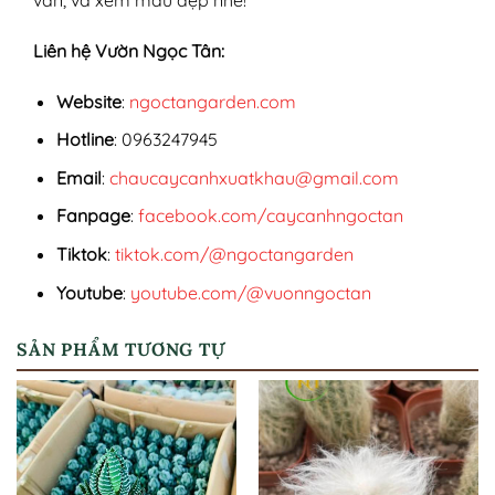
vấn, và xem mẫu đẹp nhé!
Liên hệ Vườn Ngọc Tân:
Website
:
ngoctangarden.com
Hotline
: 0963247945
Email
:
chaucaycanhxuatkhau@gmail.com
Fanpage
:
facebook.com/caycanhngoctan
Tiktok
:
tiktok.com/@ngoctangarden
Youtube
:
youtube.com/@vuonngoctan
SẢN PHẨM TƯƠNG TỰ