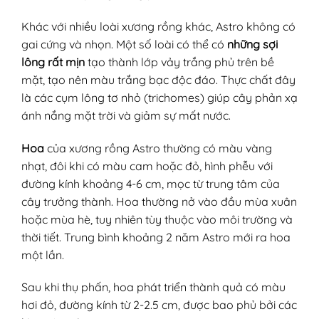
Khác với nhiều loài xương rồng khác, Astro không có
gai cứng và nhọn. Một số loài có thể có
những sợi
lông rất mịn
tạo thành lớp vảy trắng phủ trên bề
mặt, tạo nên màu trắng bạc độc đáo. Thực chất đây
là các cụm lông tơ nhỏ (trichomes) giúp cây phản xạ
ánh nắng mặt trời và giảm sự mất nước.
Hoa
của xương rồng Astro thường có màu vàng
nhạt, đôi khi có màu cam hoặc đỏ, hình phễu với
đường kính khoảng 4-6 cm, mọc từ trung tâm của
cây trưởng thành. Hoa thường nở vào đầu mùa xuân
hoặc mùa hè, tuy nhiên tùy thuộc vào môi trường và
thời tiết. Trung bình khoảng 2 năm Astro mới ra hoa
một lần.
Sau khi thụ phấn, hoa phát triển thành quả có màu
hơi đỏ, đường kính từ 2-2.5 cm, được bao phủ bởi các