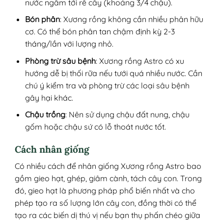
nước ngấm tới rễ cây (khoảng 3/4 chậu).
Bón phân
: Xương rồng không cần nhiều phân hữu
cơ. Có thể bón phân tan chậm định kỳ 2-3
tháng/lần với lượng nhỏ.
Phòng trừ sâu bệnh
: Xương rồng Astro có xu
hướng dễ bị thối rữa nếu tưới quá nhiều nước. Cần
chú ý kiểm tra và phòng trừ các loại sâu bệnh
gây hại khác.
Chậu trồng
: Nên sử dụng chậu đất nung, chậu
gốm hoặc chậu sứ có lỗ thoát nước tốt.
Cách nhân giống
Có nhiều cách để nhân giống Xương rồng Astro bao
gồm gieo hạt, ghép, giâm cành, tách cây con. Trong
đó, gieo hạt là phương pháp phổ biến nhất và cho
phép tạo ra số lượng lớn cây con, đồng thời có thể
tạo ra các biến dị thú vị nếu bạn thụ phấn chéo giữa