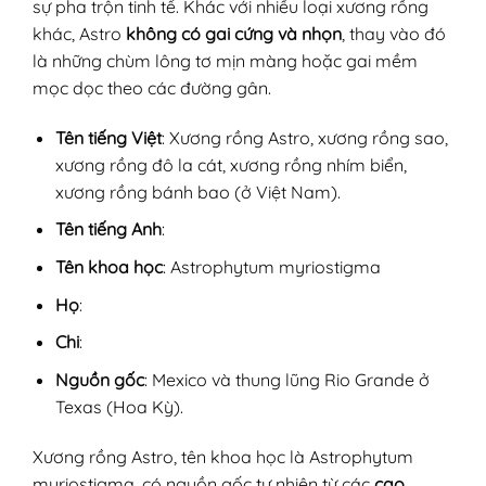
sự pha trộn tinh tế. Khác với nhiều loại xương rồng
khác, Astro
không có gai cứng và nhọn
, thay vào đó
là những chùm lông tơ mịn màng hoặc gai mềm
mọc dọc theo các đường gân.
Tên tiếng Việt
: Xương rồng Astro, xương rồng sao,
xương rồng đô la cát, xương rồng nhím biển,
xương rồng bánh bao (ở Việt Nam).
Tên tiếng Anh
:
Tên khoa học
: Astrophytum myriostigma
Họ
:
Chi
:
Nguồn gốc
: Mexico và thung lũng Rio Grande ở
Texas (Hoa Kỳ).
Xương rồng Astro, tên khoa học là Astrophytum
myriostigma, có nguồn gốc tự nhiên từ các
cao