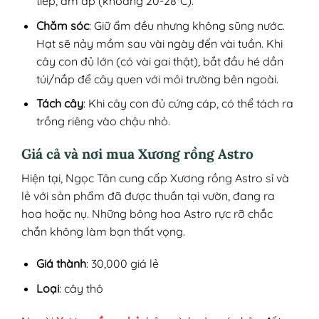
tiếp, ấm áp (khoảng 20-28°C).
Chăm sóc
: Giữ ẩm đều nhưng không sũng nước.
Hạt sẽ nảy mầm sau vài ngày đến vài tuần. Khi
cây con đủ lớn (có vài gai thật), bắt đầu hé dần
túi/nắp để cây quen với môi trường bên ngoài.
Tách cây
: Khi cây con đủ cứng cáp, có thể tách ra
trồng riêng vào chậu nhỏ.
Giá cả và nơi mua Xương rồng Astro
Hiện tại, Ngọc Tân cung cấp Xương rồng Astro sỉ và
lẻ với sản phẩm đã được thuần tại vườn, đang ra
hoa hoặc nụ. Những bông hoa Astro rực rỡ chắc
chắn không làm bạn thất vọng.
Giá thành
: 30,000 giá lẻ
Loại
: cây thô