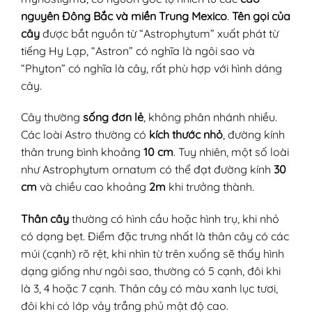
nguyên Đông Bắc và miền Trung Mexico
.
Tên gọi của
cây
được bắt nguồn từ “Astrophytum” xuất phát từ
tiếng Hy Lạp, “Astron” có nghĩa là ngôi sao và
“Phyton” có nghĩa là cây, rất phù hợp với hình dáng
cây.
Cây thường
sống đơn lẻ
, không phân nhánh nhiều.
Các loài Astro thường có
kích thước nhỏ
, đường kính
thân trung bình khoảng
10 cm
. Tuy nhiên, một số loài
như Astrophytum ornatum có thể đạt đường kính
30
cm
và chiều cao khoảng
2m
khi trưởng thành.
Thân cây
thường có hình cầu hoặc hình trụ, khi nhỏ
có dạng bẹt. Điểm đặc trưng nhất là thân cây có các
múi (cạnh) rõ rệt, khi nhìn từ trên xuống sẽ thấy hình
dạng giống như ngôi sao, thường có 5 cạnh, đôi khi
là 3, 4 hoặc 7 cạnh. Thân cây có màu xanh lục tươi,
đôi khi có lớp vảy trắng phủ mật độ cao.