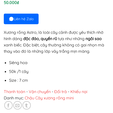
50.000
₫
Liên hệ Zalo
Xương rồng Astro, là loài cây cảnh được yêu thích nhờ
hình dáng
độc đáo, quyến rũ
tựa như những
ngôi sao
xanh biếc. Đặc biệt, cây thường không có gai nhọn mà
thay vào đó là những lớp vảy trắng mịn màng.
Siêng hoa
50k /1 cây
Size : 7 cm
Thanh toán
-
Vận chuyển
-
Đổi trả
-
Khiếu nại
Danh mục:
Chậu Cây xương rồng mini