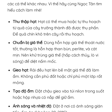
các cá thể khác nhau. Vì thế hãy cùng Ngọc Tân tìm
hiểu cách làm nhé!
Thu thập hạt
: Hạt có thể mua hoặc tự thu hoạch
từ quả của cây trưởng thành đã được thụ phấn.
Để quả chín khô trên cây rồi thu hoạch.
Chuẩn bị giá thể
: Dùng hỗn hợp giá thể thoát nước
tốt, thường là hỗn hợp than bùn, perlite, và cát
mịn. Nên khử trùng giá thể (hấp cách thủy, lò vi
sóng) để diệt nấm mốc.
Gieo hạt
: Rải đều hạt lên bề mặt giá thể đã làm
ẩm. Không cần phủ đất hoặc chỉ phủ một lớp rất
mỏng.
Tạo độ ẩm
: Đặt chậu gieo vào túi nilon trong suốt
hoặc hộp nhựa có nắp để giữ ẩm.
Ánh sáng và nhiệt độ
: Đặt ở nơi có ánh sáng gián