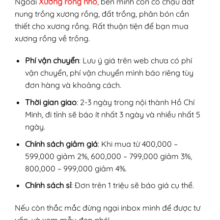
Ngoài
Xương rồng nhỏ
, bên mình còn có chậu đất
nung trồng xương rồng, đất trồng, phân bón cần
thiết cho xương rồng. Rất thuận tiện để bạn mua
xương rồng về trồng.
Phí vận chuyển
: Lưu ý giá trên web chưa có phí
vận chuyển, phí vận chuyển mình báo riêng tùy
đơn hàng và khoảng cách.
Thời gian giao
: 2-3 ngày trong nội thành Hồ Chí
Minh, đi tỉnh sẽ báo ít nhất 3 ngày và nhiều nhất 5
ngày.
Chính sách giảm giá
: Khi mua từ 400,000 –
599,000 giảm 2%, 600,000 – 799,000 giảm 3%,
800,000 – 999,000 giảm 4%.
Chính sách sỉ
: Đơn trên 1 triệu sẽ báo giá cụ thể.
Nếu còn thắc mắc đừng ngại inbox mình để được tư