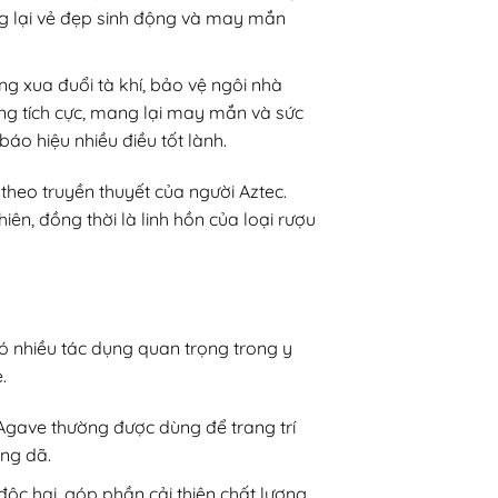
ng lại vẻ đẹp sinh động và may mắn
ng xua đuổi tà khí, bảo vệ ngôi nhà
ng tích cực, mang lại may mắn và sức
 báo hiệu nhiều điều tốt lành.
theo truyền thuyết của người Aztec.
iên, đồng thời là linh hồn của loại rượu
ó nhiều tác dụng quan trọng trong y
.
 Agave thường được dùng để trang trí
ng dã.
độc hại, góp phần cải thiện chất lượng