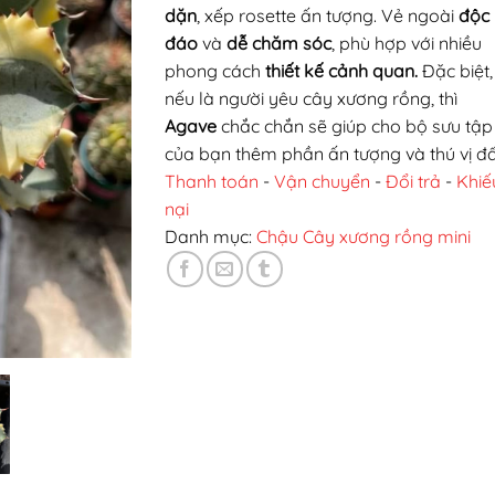
dặn
, xếp rosette ấn tượng. Vẻ ngoài
độc
đáo
và
dễ chăm sóc
, phù hợp với nhiều
phong cách
thiết kế cảnh quan.
Đặc biệt,
nếu là người yêu cây xương rồng, thì
Agave
chắc chắn sẽ giúp cho bộ sưu tập
của bạn thêm phần ấn tượng và thú vị đấ
Thanh toán
-
Vận chuyển
-
Đổi trả
-
Khiế
nại
Danh mục:
Chậu Cây xương rồng mini