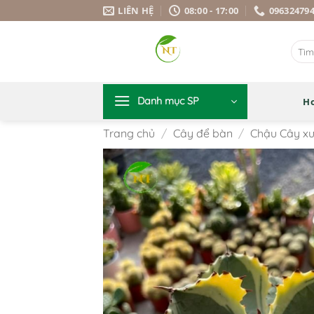
Bỏ
LIÊN HỆ
08:00 - 17:00
09632479
qua
nội
Tìm
dung
kiếm:
Danh mục SP
H
Trang chủ
/
Cây để bàn
/
Chậu Cây xư