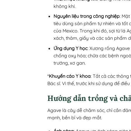
không khí.
Nguyên liệu trong công nghiệp
: Mậ
tiêu dùng sản phẩm tự nhiên và tốt 
của Mexico. Trong khi đó, sợi từ lá A
xách, thảm, giấy và các sản phẩm d
Ứng dụng Y học
: Xương rồng Agave 
chống oxy hóa; chữa các bệnh ngoài d
trướng, xơ gan.
*
Khuyến cáo Y khoa
: Tất cả các thông
Bác sĩ. Vì thế, trước khi sử dụng để điề
Hướng dẫn trồng và ch
Agave là cây dễ chăm sóc, chỉ cần đảm 
mạnh, bền bỉ và đẹp mắt.
Ánh sáng
: Agave ưa ánh sáng gián t