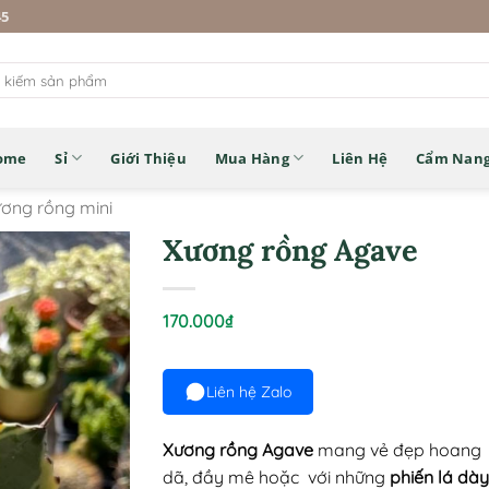
45
ome
Sỉ
Giới Thiệu
Mua Hàng
Liên Hệ
Cẩm Nan
ơng rồng mini
Xương rồng Agave
170.000
₫
Liên hệ Zalo
Xương rồng Agave
mang vẻ đẹp hoang
dã, đầy mê hoặc với những
phiến lá dày