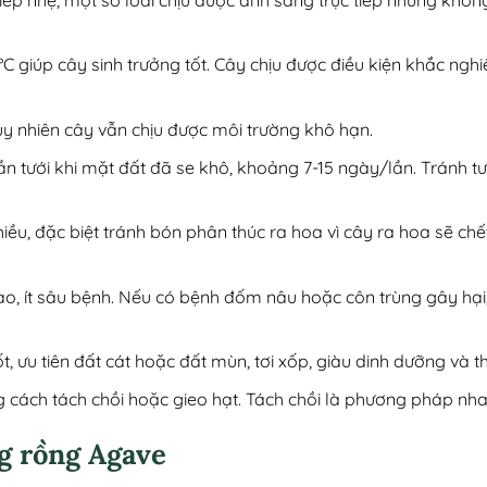
29°C giúp cây sinh trưởng tốt. Cây chịu được điều kiện khắc ng
tuy nhiên cây vẫn chịu được môi trường khô hạn.
ỉ cần tưới khi mặt đất đã se khô, khoảng 7-15 ngày/lần. Tránh 
ều, đặc biệt tránh bón phân thúc ra hoa vì cây ra hoa sẽ chế
ao, ít sâu bệnh. Nếu có bệnh đốm nâu hoặc côn trùng gây hại
ốt, ưu tiên đất cát hoặc đất mùn, tơi xốp, giàu dinh dưỡng và
g cách tách chồi hoặc gieo hạt. Tách chồi là phương pháp nha
g rồng Agave