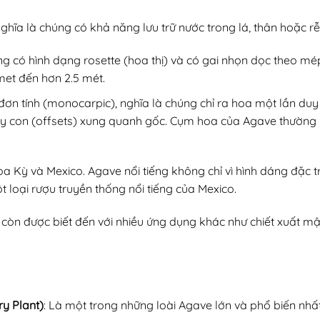
hĩa là chúng có khả năng lưu trữ nước trong lá, thân hoặc rễ
 có hình dạng rosette (hoa thị) và có gai nhọn dọc theo mép 
imet đến hơn 2.5 mét.
đơn tính (monocarpic), nghĩa là chúng chỉ ra hoa một lần duy n
ây con (offsets) xung quanh gốc. Cụm hoa của Agave thường r
 Kỳ và Mexico. Agave nổi tiếng không chỉ vì hình dáng đặc 
ột loại rượu truyền thống nổi tiếng của Mexico.
òn được biết đến với nhiều ứng dụng khác như chiết xuất mậ
y Plant)
: Là một trong những loài Agave lớn và phổ biến nhấ