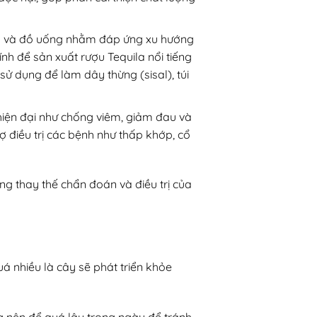
ẩm và đồ uống nhằm đáp ứng xu hướng
nh để sản xuất rượu Tequila nổi tiếng
 sử dụng để làm dây thừng (sisal), túi
 hiện đại như chống viêm, giảm đau và
ợ điều trị các bệnh như thấp khớp, cổ
ng thay thế chẩn đoán và điều trị của
á nhiều là cây sẽ phát triển khỏe
ng nên để quá lâu trong ngày để tránh