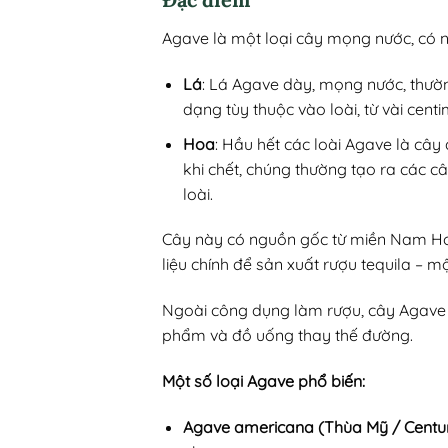
Agave là một loại cây mọng nước, có ng
Lá
: Lá Agave dày, mọng nước, thường
dạng tùy thuộc vào loài, từ vài cent
Hoa
: Hầu hết các loài Agave là cây 
khi chết, chúng thường tạo ra các c
loài.
Cây này có nguồn gốc từ miền Nam Hoa
liệu chính để sản xuất rượu tequila – m
Ngoài công dụng làm rượu, cây Agave c
phẩm và đồ uống thay thế đường.
Một số loại Agave phổ biến:
Agave americana (Thùa Mỹ / Centur