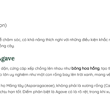
họn)
ễ chăm sóc, có khả năng thích nghi với những điều kiện khắc n
ồng cây.
Agave
y dặn, cứng cáp xếp chồng lên nhau như
bông hoa hồng
, tạo
o lớn uy nghiêm như một con rồng bay lên trời xanh, mang vẻ
ộc họ Măng tây (Asparagaceae), không phải là xương rồng (C
chịu hạn tốt. Điểm phân biệt là Agave có lá rõ rệt, trong khi