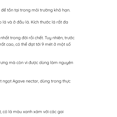
 để tồn tại trong môi trường khô hạn.
lá và ở đầu lá. Kích thước lá rất đa
hất trong đời rồi chết. Tuy nhiên, trước
ất cao, có thể đạt tới 9 mét ở một số
trưng mà còn vì được dùng làm nguyên
t ngọt Agave nectar, dùng trong thực
t, có lá màu xanh xám với các gai