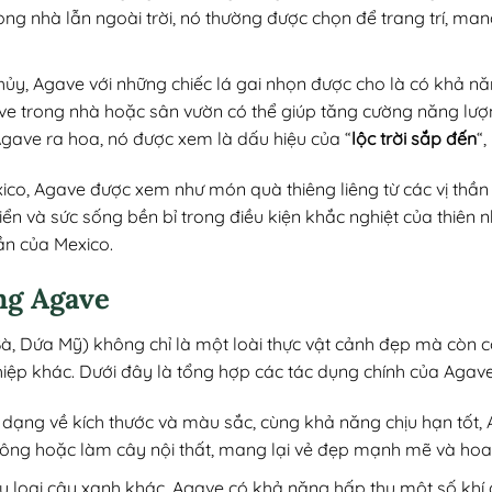
ong nhà lẫn ngoài trời, nó thường được chọn để trang trí, ma
hủy, Agave với những chiếc lá gai nhọn được cho là có khả nă
ve trong nhà hoặc sân vườn có thể giúp tăng cường năng lượ
 Agave ra hoa, nó được xem là dấu hiệu của “
lộc trời sắp đến
“,
ico, Agave được xem như món quà thiêng liêng từ các vị thần 
iển và sức sống bền bỉ trong điều kiện khắc nghiệt của thiên nh
hần của Mexico.
ng Agave
à, Dứa Mỹ) không chỉ là một loài thực vật cảnh đẹp mà còn c
ệp khác. Dưới đây là tổng hợp các tác dụng chính của Agave
 dạng về kích thước và màu sắc, cùng khả năng chịu hạn tốt,
công hoặc làm cây nội thất, mang lại vẻ đẹp mạnh mẽ và hoa
ều loại cây xanh khác, Agave có khả năng hấp thụ một số khí 