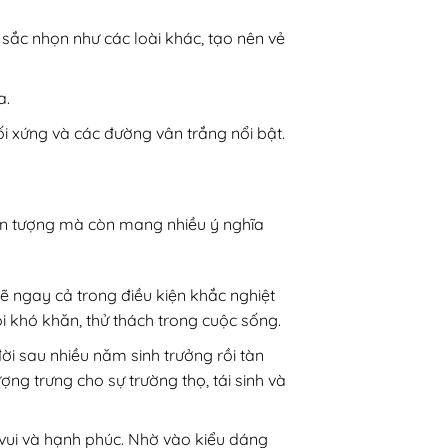
sắc nhọn như các loài khác, tạo nên vẻ
a.
ối xứng và các đường vân trắng nổi bật.
 ấn tượng mà còn mang nhiều ý nghĩa
mẽ ngay cả trong điều kiện khắc nghiệt
i khó khăn, thử thách trong cuộc sống.
đời sau nhiều năm sinh trưởng rồi tàn
ợng trưng cho sự trường thọ, tái sinh và
 vui và hạnh phúc. Nhờ vào kiểu dáng