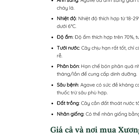
cháy lá.
Nhiệt độ
: Nhiệt độ thích hợp từ 18-
dưới 6°C.
Độ ẩm
: Độ ẩm thích hợp trên 70%, 
Tưới nước
: Cây chịu hạn rất tốt, ch
rễ.
Phân bón
: Hạn chế bón phân quá nhi
tháng/lần để cung cấp dinh dưỡng.
Sâu bệnh
: Agave có sức đề kháng c
thuốc trừ sâu phù hợp.
Đất trồng
: Cây cần đất thoát nước t
Nhân giống
: Có thể nhân giống bằn
Giá cả và nơi mua Xươn