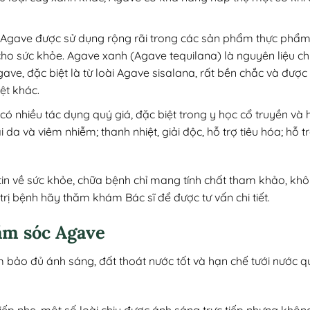
t Agave được sử dụng rộng rãi trong các sản phẩm thực ph
cho sức khỏe. Agave xanh (Agave tequilana) là nguyên liệu chí
gave, đặc biệt là từ loài Agave sisalana, rất bền chắc và được
ệt khác.
có nhiều tác dụng quý giá, đặc biệt trong y học cổ truyền và
a và viêm nhiễm; thanh nhiệt, giải độc, hỗ trợ tiêu hóa; hỗ tr
 tin về sức khỏe, chữa bệnh chỉ mang tính chất tham khảo, khô
u trị bệnh hãy thăm khám Bác sĩ để được tư vấn chi tiết.
ăm sóc Agave
bảo đủ ánh sáng, đất thoát nước tốt và hạn chế tưới nước qu
iếp nhẹ, một số loài chịu được ánh sáng trực tiếp nhưng khô