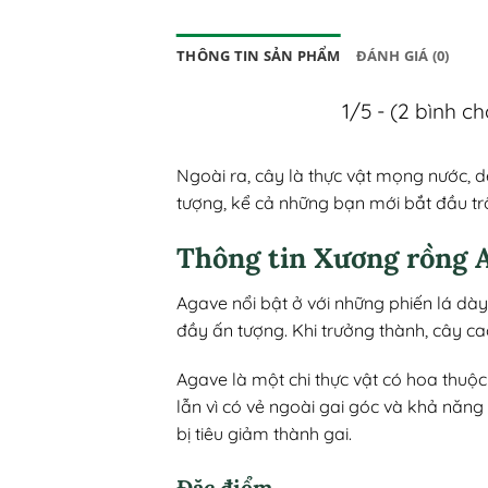
THÔNG TIN SẢN PHẨM
ĐÁNH GIÁ (0)
1/5 - (2 bình c
Ngoài ra, cây là thực vật mọng nước, d
tượng, kể cả những bạn mới bắt đầu tr
Thông tin Xương rồng 
Agave nổi bật ở với những phiến lá dà
đầy ấn tượng. Khi trưởng thành, cây ca
Agave là một chi thực vật có hoa thu
lẫn vì có vẻ ngoài gai góc và khả năng 
bị tiêu giảm thành gai.
Đặc điểm