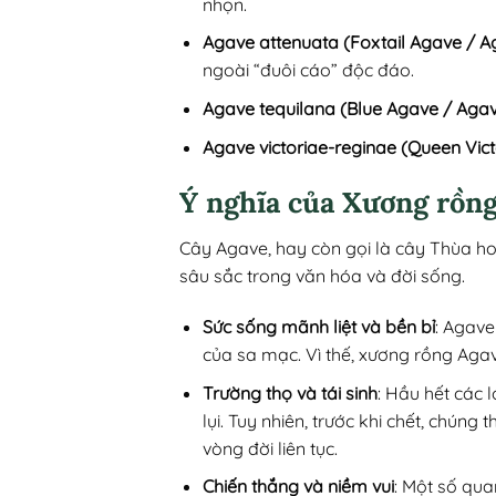
nhọn.
Agave attenuata (Foxtail Agave / A
ngoài “đuôi cáo” độc đáo.
Agave tequilana (Blue Agave / Aga
Agave victoriae-reginae (Queen Vic
Ý nghĩa của Xương rồn
Cây Agave, hay còn gọi là cây Thùa h
sâu sắc trong văn hóa và đời sống.
Sức sống mãnh liệt và bền bỉ
: Agave
của sa mạc. Vì thế, xương rồng Agav
Trường thọ và tái sinh
: Hầu hết các 
lụi. Tuy nhiên, trước khi chết, chún
vòng đời liên tục.
Chiến thắng và niềm vui
: Một số qua