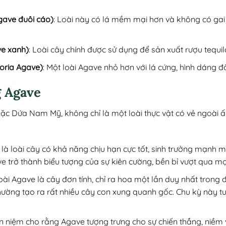
gave đuôi cáo)
: Loài này có lá mềm mại hơn và không có gai 
ve xanh)
: Loài cây chính được sử dụng để sản xuất rượu tequil
toria Agave)
: Một loài Agave nhỏ hơn với lá cứng, hình dáng đ
g Agave
oặc Dứa Nam Mỹ, không chỉ là một loài thực vật có vẻ ngoài
 là loài cây có khả năng chịu hạn cực tốt, sinh trưởng mạnh 
e trở thành biểu tượng của sự kiên cường, bền bỉ vượt qua mọ
loài Agave là cây đơn tính, chỉ ra hoa một lần duy nhất trong 
g thường tạo ra rất nhiều cây con xung quanh gốc. Chu kỳ này tư
n niệm cho rằng Agave tượng trưng cho sự chiến thắng, niềm