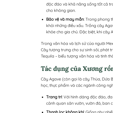
độc đáo và khả năng sống tốt cả tr
cho không gian.
Bảo vệ và may mắn
: Trong phong t
khỏi những điều xấu. Trồng cây Aga
khỏe cho gia chủ. Đặc biệt, khi cây
Trong văn hóa và lịch sử của người Mex
Cây tượng trưng cho sự sinh sôi, phát tr
Tequila – biểu tượng văn hóa và tinh t
Tác dụng của Xương rồ
Cây Agave (còn gọi là cây Thùa, Dứa B
học, thực phẩm và các ngành công nghi
Trang trí
: Với hình dáng độc đáo, đa
cảnh quan sân vườn, vườn đá, ban 
Thanh lọc không khí
: Giống như nhi