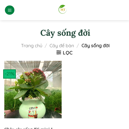
Bỏ
qua
nội
dung
Cây sống đời
Trang chủ
/
Cây để bàn
/
Cây sống đời
LỌC
-21%