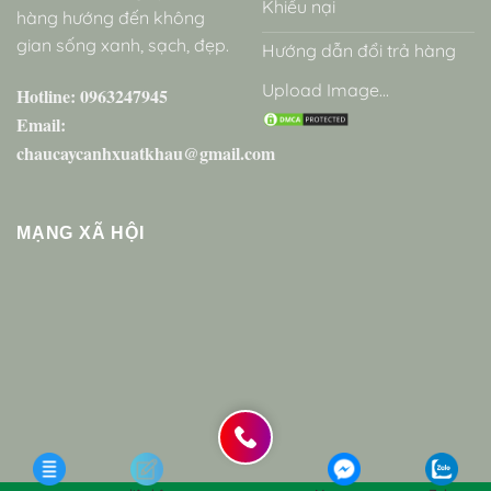
Khiếu nại
hàng hướng đến không
gian sống xanh, sạch, đẹp.
Hướng dẫn đổi trả hàng
Upload Image...
Hotline: 0963247945
Email:
chaucaycanhxuatkhau@gmail.com
MẠNG XÃ HỘI