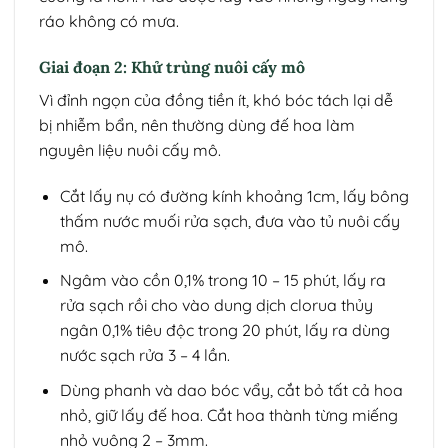
ráo không có mưa.
Giai đoạn 2: Khử trùng nuôi cấy mô
Vì đỉnh ngọn của đồng tiền ít, khó bóc tách lại dễ
bị nhiễm bẩn, nên thường dùng đế hoa làm
nguyên liệu nuôi cấy mô.
Cắt lấy nụ có đường kính khoảng 1cm, lấy bông
thấm nước muối rửa sạch, đưa vào tủ nuôi cấy
mô.
Ngâm vào cồn 0,1% trong 10 – 15 phút, lấy ra
rửa sạch rồi cho vào dung dịch clorua thủy
ngân 0,1% tiêu độc trong 20 phút, lấy ra dùng
nước sạch rửa 3 – 4 lần.
Dùng phanh và dao bóc vẩy, cắt bỏ tất cả hoa
nhỏ, giữ lấy đế hoa. Cắt hoa thành từng miếng
nhỏ vuông 2 – 3mm.