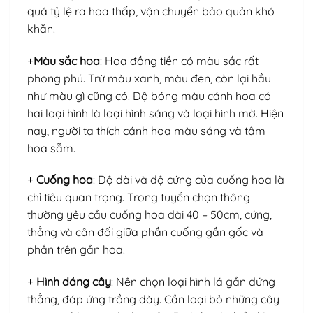
quá tỷ lệ ra hoa thấp, vận chuyển bảo quản khó
khăn.
+
Màu sắc hoa
: Hoa đồng tiền có màu sắc rất
phong phú. Trừ màu xanh, màu đen, còn lại hầu
như màu gì cũng có. Độ bóng màu cánh hoa có
hai loại hình là loại hình sáng và loại hình mờ. Hiện
nay, người ta thích cánh hoa màu sáng và tâm
hoa sẫm.
+
Cuống hoa
: Độ dài và độ cứng của cuống hoa là
chỉ tiêu quan trọng. Trong tuyển chọn thông
thường yêu cầu cuống hoa dài 40 – 50cm, cứng,
thẳng và cân đối giữa phần cuống gần gốc và
phần trên gần hoa.
+
Hình dáng cây
: Nên chọn loại hình lá gần đứng
thẳng, đáp ứng trồng dày. Cần loại bỏ những cây