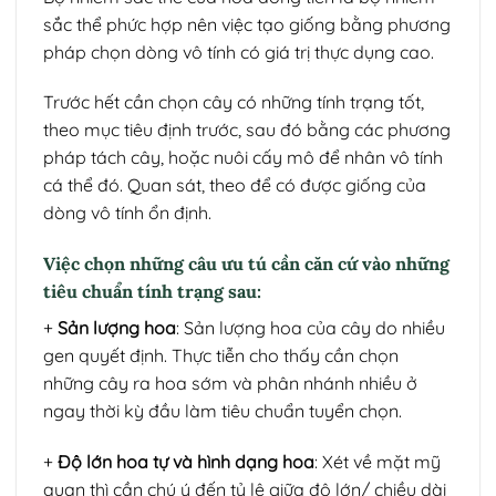
sắc thể phức hợp nên việc tạo giống bằng phương
pháp chọn dòng vô tính có giá trị thực dụng cao.
Trước hết cần chọn cây có những tính trạng tốt,
theo mục tiêu định trước, sau đó bằng các phương
pháp tách cây, hoặc nuôi cấy mô để nhân vô tính
cá thể đó. Quan sát, theo để có được giống của
dòng vô tính ổn định.
Việc chọn những câu ưu tú cần căn cứ vào những
tiêu chuẩn tính trạng sau:
+
Sản lượng hoa
: Sản lượng hoa của cây do nhiều
gen quyết định. Thực tiễn cho thấy cần chọn
những cây ra hoa sớm và phân nhánh nhiều ở
ngay thời kỳ đầu làm tiêu chuẩn tuyển chọn.
+
Độ lớn hoa tự và hình dạng hoa
: Xét về mặt mỹ
quan thì cần chú ý đến tỷ lệ giữa độ lớn/ chiều dài