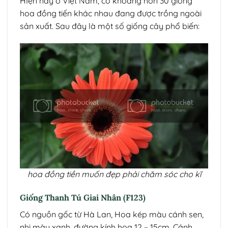
HIện nay ở Việt Nam, có khoảng hơn 30 giống
hoa đồng tiến khác nhau đang được trồng ngoài
sản xuất. Sau đây là một số giống cây phổ biến:
hoa đồng tiền muốn đẹp phải chăm sóc cho kĩ
Giống Thanh Tú Giai Nhân (F123)
Có nguồn gốc từ Hà Lan, Hoa kép màu cánh sen,
nhị màu xanh, đường kính hoa 12 – 15cm. Cánh