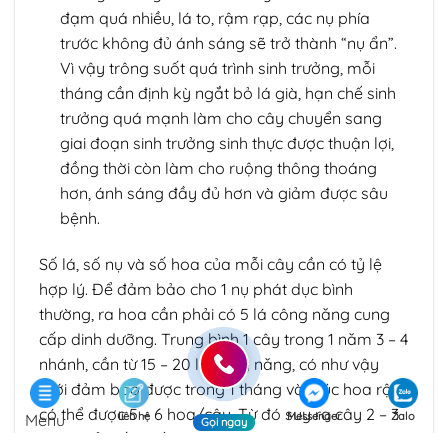
đạm quá nhiều, lá to, rậm rạp, các nụ phía
trước không đủ ánh sáng sẽ trở thành “nụ ẩn”.
Vì vậy trông suốt quá trình sinh trưởng, mỗi
tháng cần định kỳ ngắt bỏ lá già, hạn chế sinh
trưởng quá mạnh làm cho cây chuyển sang
giai đoạn sinh trưởng sinh thực được thuận lợi,
đồng thời còn làm cho ruộng thông thoáng
hơn, ánh sáng đầy đủ hơn và giảm được sâu
bệnh.
Số lá, số nụ và số hoa của mỗi cây cần có tỷ lệ
hợp lý. Để đảm bảo cho 1 nụ phát dục bình
thường, ra hoa cần phải có 5 lá công năng cung
cấp dinh dưỡng. Trung bình 1 cây trong 1 năm 3 – 4
nhánh, cần từ 15 – 20 lá công năng, có như vậy
mới đảm bảo được trong 1 tháng vào lúc hoa rộ
có thể được 5 – 6 hoa/cây. Từ đó suy ra cây 2 – 3
liên hệ
Messenger
Zalo
Menu
Gọi ngay
năm tuổi, số lá cần là 20 – 25 lá, mới đảm bảo