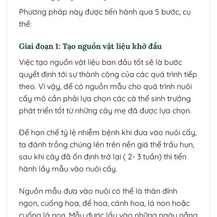
Phương pháp này được tiến hành qua 5 bước, cụ
thể:
Giai đoạn 1: Tạo nguồn vật liệu khở đầu
Việc tạo nguổn vật liệu ban đầu tốt sẽ là bước
quyết định tới sự thành công của các quá trình tiếp
theo. Vì vậy, để có nguồn mẫu cho quá trình nuôi
cấy mô cần phải lựa chọn các cá thể sinh trưởng
phát triển tốt từ những cây mẹ đã được lựa chọn.
Để hạn chế tỷ lệ nhiễm bệnh khi đưa vào nuôi cấy,
ta đánh trồng chúng lên trên nền giá thể trấu hun,
sau khi cây đã ổn định trở lại ( 2- 3 tuần) thì tiến
hành lấy mẫu vào nuôi cấy.
Nguồn mẫu đưa vào nuôi có thể là thân đỉnh
ngọn, cuống hoa, đế hoa, cánh hoa, lá non hoặc
cuống lá non. Mẫu được lấy vào những ngày nắng