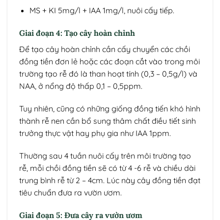
MS + KI 5mg/l + IAA 1mg/l, nuôi cấy tiếp.
Giai đoạn 4: Tạo cây hoàn chỉnh
Để tạo cây hoàn chỉnh cần cấy chuyển các chồi
đồng tiền đơn lẻ hoặc các đoạn cắt vào trong môi
trường tạo rễ đó là than hoạt tính (0,3 – 0,5g/l) và
NAA, ở nổng độ thấp 0,1 – 0,5ppm.
Tuy nhiên, cũng có những giống đồng tiến khó hình
thành rễ nen cần bổ sung thâm chất điều tiết sinh
trưởng thực vật hay phụ gia như IAA 1ppm.
Thường sau 4 tuần nuôi cấy trên môi trường tạo
rễ, mỗi chồi đồng tiền sẽ có từ 4 -6 rễ và chiều dài
trung bình rễ từ 2 – 4cm. Lúc này cây đồng tiền đạt
tiêu chuẩn đưa ra vườn ươm.
Giai đoạn 5: Đưa cây ra vườn ươm