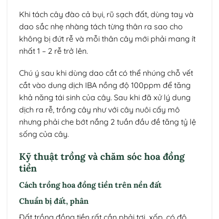
Khi tách cây đào cả bụi, rũ sạch đất, dùng tay và
dao sắc nhẹ nhàng tách từng thân ra sao cho
không bị đứt rễ và mỗi thân cây mới phải mang ít
nhất 1 – 2 rễ trở lên.
Chú ý sau khi dùng dao cắt có thể nhúng chỗ vết
cắt vào dung dịch IBA nồng độ 100ppm để tăng
khả năng tái sinh của cây. Sau khi đã xử lý dung
dịch ra rễ, trồng cây như với cây nuôi cấy mô
nhưng phải che bớt nắng 2 tuần đầu đề tăng tỷ lệ
sống của cây.
Kỹ thuật trồng và chăm sóc hoa đồng
tiền
Cách trồng hoa đồng tiền trên nền đất
Chuẩn bị đất, phân
Đất trồng đồng tiền rất cần phải tơi xốp, có độ