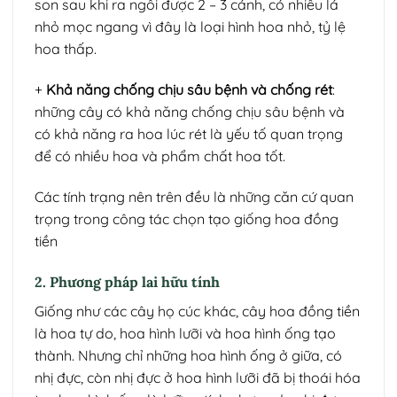
son sau khi ra ngôi được 2 – 3 cánh, có nhiều lá
nhỏ mọc ngang vì đây là loại hình hoa nhỏ, tỷ lệ
hoa thấp.
+
Khả năng chống chịu sâu bệnh và chống rét
:
những cây có khả năng chống chịu sâu bệnh và
có khả năng ra hoa lúc rét là yếu tố quan trọng
để có nhiều hoa và phẩm chất hoa tốt.
Các tính trạng nên trên đều là những căn cứ quan
trọng trong công tác chọn tạo giống hoa đồng
tiền
2. Phương pháp lai hữu tính
Giống như các cây họ cúc khác, cây hoa đồng tiền
là hoa tự do, hoa hình lưỡi và hoa hình ống tạo
thành. Nhưng chỉ những hoa hình ống ở giữa, có
nhị đực, còn nhị đực ở hoa hình lưỡi đã bị thoái hóa