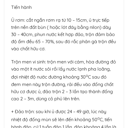
Tiến hành
Ủ rơm: cắt ngắn rơm rạ từ 10 – 15cm, ủ trực tiếp
trên nền đất bùn ( hoặc lót đáy bằng nilon) dày
30 – 40cm, phun nước kết hợp đảo, trộn đảm bảo
độ ẩm đều 65 – 70%, sau đó rắc phân gà trộn đều
vào chất hữu cơ.
Trộn men vi sinh: trộn men với cám, hòa đường đỏ
vào một ít nước sôi rồi lấy nước lạnh pha loãng,
o
đợi nhiệt độ nước đường khoảng 30
C sau đó
đem men này trộn đường, rải đều vào đống chất
hữu cơ được ủ, đảo trộn 2 – 3 lần tạo thành đống
cao 2 – 3m, dùng cỏ phủ lên trên.
+ Đảo trộn: sau khi ủ được 24 – 49 giờ, lúc này
o
nhiệt độ đống mùn sẽ lên đến khoảng 50
C, tiến
hành đảo, cứ 1 tuần đảo 1 lần, đảo khoảng 4 lần là