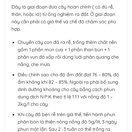
Đây là giai đoạn đưa cây hoàn chỉnh ( có đủ rễ,
thân, hoặc lá) từ ống nghiệm ra đất. Ở giai đoạn
này cần phải có giá thể và chế độ chăm sóc phù
hợp.
Chuyển cây con đã ra rễ, trồng thêm chất nền
gồm 1 phần mùn cưa + 1 phần than bùn + 1
phần vụn đá xốp rồi dùng lưới phản quang che
nắng, che mưa.
Điều chỉnh sao cho độ ẩm đất đạt 76 – 80%, độ
ẩm không khí 82 – 85%. Ngoài ra phải bổ sung
dinh dưỡng khoáng cho cây bắng cách phun
dung dịch N:P:K theo tỉ lệ 1:1:1 với nồng độ 1 –
2kg/l cho cây.
Khi cây đã bén rễ trên giá thể, tiến hành phun
phân bón lá thiên nông nồng độ 5g/lít, 3 ngày
phun một lần. Sau 2 -3 tuần có thể trồng ra