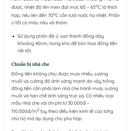
o
được, nhiệt độ lên men đạt mức 60 – 65
C là thích
o
hợp, nếu lên đến 70
C cần tưới nước hạ nhiệt. Phần
ủ tốt có màu nâu và thơm.
Sử dụng phân đã ủ: san thành đống dày
khoảng 40cm, hong kho để bón hoa đồng tiền
rất tốt.
Chuẩn bị nhà che
Đồng tiền không chịu được mưa nhiều, sương
muối và cường độ ánh sáng mạnh do vậy trồng
đồng tiền cần phải làm nhà che tránh mưa, sương
muối và hạn chế ánh sáng trực xạ. Có nhiều loại
mẫu nhà che với chi phí từ 30.000đ –
2
110.000đ/m
tùy theo điều kiện kinh tế của từng
chủ hộ mà áp dụng cho phù hợp.