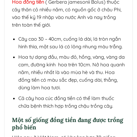
Hoa đồng tiền
( Gerbera jamesonii Bolus) thuộc
cây thân cỏ nhiều năm, có nguồn gốc ở châu Phi,
vào thế kỷ 19 nhập vào nước Anh và nay trồng
trên toàn thế giới.
Cây cao 30 – 40cm, cuống lá dài, lá tròn ngắn
hình thìa, mặt sau lá có lông nhung màu trắng.
Hoa tự dạng đầu, màu đỏ, hồng, vàng, vàng da
cam, đường kính hoa trên 10cm. Nở hoa quanh
năm, nhiều nhất là vào mùa hè và thu. Hoa
đồng tiền có màu sắc đẹp, cuống dài, thẳng,
dùng làm hoa tươi.
Cả cây hoa cúc đồng tiền có thể làm thuốc
chữa bệnh thích hợp trồng chậu trồng cây.
Một số giống đồng tiền đang được trồng
phổ biến