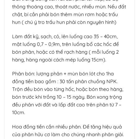
thông thoáng cao, thoát nước, nhiều mùn. Nếu đất
chặt, bí cần phải bón thêm mùn rơm hoặc trấu
hun ( chú ý tro trấu hun phải còn nguyên hình)
Làm đất kỹ, sạch, cỏ, lên luống cao 35 – 40cm,
mặt luống 0,7 – 0,9m, trên luống bổ các hốc để
bón phân, hoặc có thể rạch hàng ( mỗi luống 2
hàng, hàng ngoài cách mép luống 15cm).
Phân bón: lượng phân + mùn bón lót cho 1ha
đồng tiền bao gồm : 30 tấn phân chuồng NPK.
Trộn đều bón vào từng hốc, hoặc bón theo hàng,
bón trước khi trồng 10 – 15 ngày. Bón xong trộng
đều phân với đất và lấp đất cao trên phân từ 7 –
10cm.
Hoa đồng tiền cần nhiều phân. Để tăng hiệu quả
của phân hữu cơ làm cho chúng nhanh phân giải.