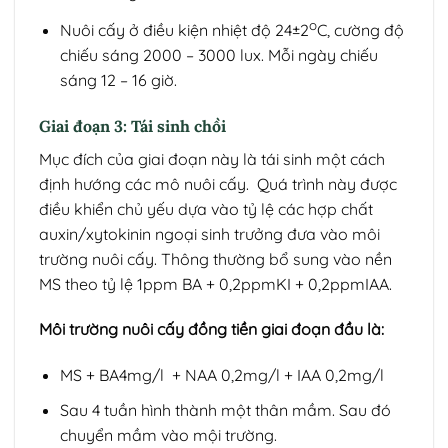
o
Nuôi cấy ở điều kiện nhiệt độ 24±2
C, cường độ
chiếu sáng 2000 – 3000 lux. Mỗi ngày chiếu
sáng 12 – 16 giờ.
Giai đoạn 3: Tái sinh chồi
Mục đích của giai đoạn này là tái sinh một cách
định hướng các mô nuôi cấy. Quá trình này được
điều khiển chủ yếu dựa vào tỷ lệ các hợp chất
auxin/xytokinin ngoại sinh trưởng đưa vào môi
trường nuôi cấy. Thông thường bổ sung vào nền
MS theo tỷ lệ 1ppm BA + 0,2ppmKI + 0,2ppmIAA.
Môi trường nuôi cấy đồng tiền giai đoạn đầu là:
MS + BA4mg/l + NAA 0,2mg/l + IAA 0,2mg/l
Sau 4 tuần hình thành một thân mầm. Sau đó
chuyển mầm vào mội trường.