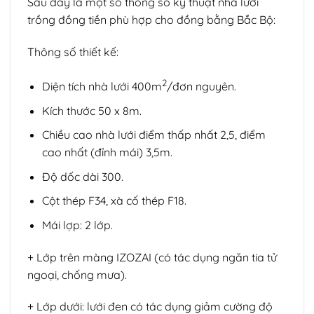
Sau đây là một số thông số kỹ thuật nhà lưới
trồng đồng tiền phù hợp cho đồng bằng Bắc Bộ:
Thông số thiết kế:
2
Diện tích nhà lưới 400m
/đơn nguyên.
Kích thước 50 x 8m.
Chiều cao nhà lưới điểm thấp nhất 2,5, điểm
cao nhất (đỉnh mái) 3,5m.
Độ dốc dài 300.
Cột thép F34, xà cố thép F18.
Mái lợp: 2 lớp.
+ Lớp trên màng IZOZAI (có tác dụng ngăn tia tử
ngoại, chống mưa).
+ Lớp dưới: lưới đen có tác dụng giảm cường độ