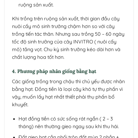
ruộng sản xuất.
Khi trồng trên ruộng sản xuất, thời gian đầu cây
nuôi cấy mô sinh trưởng chậm hơn so với cây
trồng tiến tác thân. Nhưng sau trồng 50 – 60 ngày
tốc độ sinh trưởng của cây INVITRO ( nuôi cấy
mô) tăng vọt. Chu kỳ sinh trưởng kéo dài hơn và
chất lượng hoa tốt hơn.
4. Phương pháp nhân giống bằng hạt
Các giống trồng trong chậu thì chủ yếu được nhân
bằng hạt. Đồng tiền là loại cây khó tự thụ phấn vì
vậy, muốn lấy hạt nhất thiết phải thụ phấn bổ
khuyết.
Hạt đồng tiền có sức sống rát ngắn ( 2 – 3
tháng) nên thường gieo ngay sau khi thu hái.
Đất gieo hạt cần phối trộn đất mùn 2 phần +