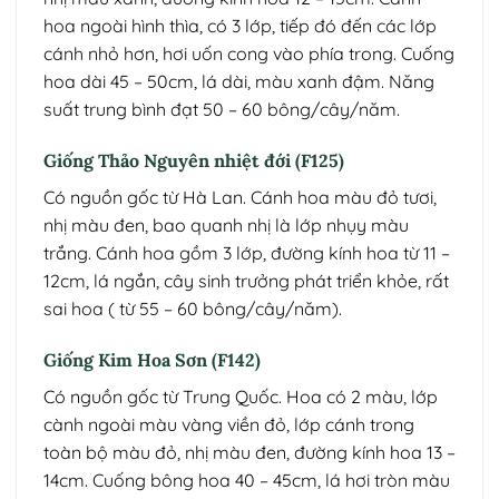
hoa ngoài hình thìa, có 3 lớp, tiếp đó đến các lớp
cánh nhỏ hơn, hơi uốn cong vào phía trong. Cuống
hoa dài 45 – 50cm, lá dài, màu xanh đậm. Năng
suất trung bình đạt 50 – 60 bông/cây/năm.
Giống Thảo Nguyên nhiệt đới (F125)
Có nguồn gốc từ Hà Lan. Cánh hoa màu đỏ tươi,
nhị màu đen, bao quanh nhị là lớp nhụy màu
trắng. Cánh hoa gồm 3 lớp, đường kính hoa từ 11 –
12cm, lá ngắn, cây sinh trưởng phát triển khỏe, rất
sai hoa ( từ 55 – 60 bông/cây/năm).
Giống Kim Hoa Sơn (F142)
Có nguồn gốc từ Trung Quốc. Hoa có 2 màu, lớp
cành ngoài màu vàng viền đỏ, lớp cánh trong
toàn bộ màu đỏ, nhị màu đen, đường kính hoa 13 –
14cm. Cuống bông hoa 40 – 45cm, lá hơi tròn màu