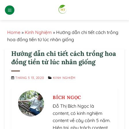
Bỏ
qua
nội
dung
Home
»
Kinh Nghiệm
»
Hướng dẫn chi tiết cách trồng
hoa đồng tiền từ lúc nhân giống
Hướng dẫn chi tiết cách trồng hoa
đồng tiền từ lúc nhân giống
THÁNG 5 13, 2020
KINH NGHIỆM
BÍCH NGỌC
Đỗ Thị Bích Ngọc là
content, có kinh nghiệm
content về cây cảnh 5 năm.
Hiện tại, phụ trách content