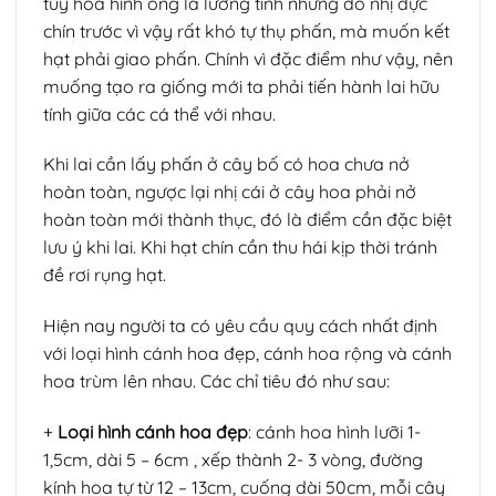
tuy hoa hình ống là lưỡng tính nhưng do nhị đực
chín trước vì vậy rất khó tự thụ phấn, mà muốn kết
hạt phải giao phấn. Chính vì đặc điểm như vậy, nên
muống tạo ra giống mới ta phải tiến hành lai hữu
tính giữa các cá thể với nhau.
Khi lai cần lấy phấn ở cây bố có hoa chưa nở
hoàn toàn, ngược lại nhị cái ở cây hoa phải nở
hoàn toàn mới thành thục, đó là điểm cần đặc biệt
lưu ý khi lai. Khi hạt chín cần thu hái kịp thời tránh
đề rơi rụng hạt.
Hiện nay người ta có yêu cầu quy cách nhất định
với loại hình cánh hoa đẹp, cánh hoa rộng và cánh
hoa trùm lên nhau. Các chỉ tiêu đó như sau:
+
Loại hình cánh hoa đẹp
: cánh hoa hình lưỡi 1-
1,5cm, dài 5 – 6cm , xếp thành 2- 3 vòng, đường
kính hoa tự từ 12 – 13cm, cuống dài 50cm, mỗi cây