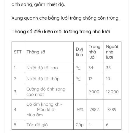
ánh sáng, giảm nhiệt độ.
Xung quanh che bằng lưới trắng chống côn trùng.
Thông số điều kiện môi trường trong nhà lưới
Trong
Ngoài
Đ.vị
STT
Thông số
nhà
nhà
tính
lưới
lưới
o
1
Nhiệt độ tối cao
34
38
C
o
2
Nhiệt độ tối thấp
12
10
C
Cường độ ánh sáng
3
9.000
12.000
cao nhất
Độ ẩm không khí–
4
Mùa khô–
%%
7882
7889
Mùa ẩm
5
Tốc độ gió
Cấp
4
6