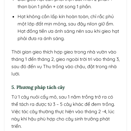
than bùn 1 phần + cát song 1 phần.
Hạt không cần lấp kín hoàn toàn, chỉ rắc phủ
một lớp đất mịn mỏng, sau đậy nilon giữ ẩm.
Hạt đồng tiền ưa ánh sáng nên sau khi gieo hạt
phải đưa ra ánh sáng.
Thời gian gieo thích hợp gieo trong nhà vườn vào
tháng 1 đến tháng 2, gieo ngoài trời trì vào tháng 3,
sau đó đến vụ Thu trồng vào chậu, đặt trong nhà
lưới.
5. Phương pháp tách cây
Từ 1 cây nuôi cấy mô, sau 1 năm trồng trở ra có
thể tách ra được từ 3 – 5 cây khác để đem trồng.
Việc tác cây thường thực hiện vào tháng 2 -4, lúc
này khí hậu phù hợp cho cây sinh trưởng phát
triển.