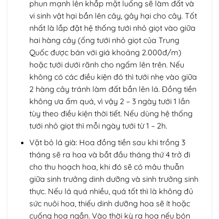
phun mạnh lên khắp mặt luống sẽ làm đất và
vi sinh vật hại bắn lên cây, gây hại cho cây. Tốt
nhất là lắp đặt hệ thống tưới nhỏ giọt vào giữa
hai hàng cây (ống tưới nhỏ giọt của Trung
Quốc được bán với giá khoảng 2.000đ/m)
hoặc tưới dưới rãnh cho ngấm lên trên. Nếu
không có các điều kiện đó thì tưới nhẹ vào giữa
2 hàng cây tránh làm đất bắn lên lá. Đồng tiền
không ưa ẩm quá, vì vậy 2 – 3 ngày tưới 1 lần
tùy theo điều kiện thời tiết. Nếu dùng hệ thống
tưới nhỏ giọt thì mỗi ngày tưới từ 1 – 2h.
Vặt bỏ lá già: Hoa đồng tiền sau khi trồng 3
tháng sẽ ra hoa và bắt đầu tháng thứ 4 trở đi
cho thu hoạch hoa, khi đó sẽ có mâu thuẫn
giữa sinh trưởng dinh dưỡng và sinh trưởng sinh
thực. Nếu lá quá nhiều, quá tốt thì là không đủ
sức nuôi hoa, thiếu dinh dưỡng hoa sẽ ít hoặc
cuống hoa ngắn. Vào thời kỳ ra hoa nếu bón