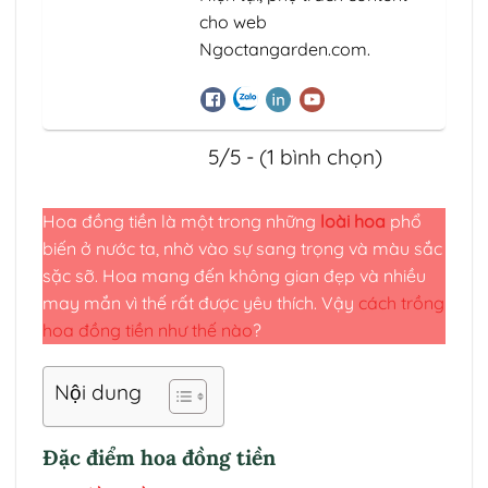
cho web
Ngoctangarden.com.
5/5 - (1 bình chọn)
Hoa đồng tiền là một trong những
loài hoa
phổ
biến ở nước ta, nhờ vào sự sang trọng và màu sắc
sặc sỡ. Hoa mang đến không gian đẹp và nhiều
may mắn vì thế rất được yêu thích. Vậy
cách trồng
hoa đồng tiền như thế nào
?
Nội dung
Đặc điểm hoa đồng tiền