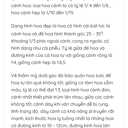
cánh hoa: loại hoa cánh to có tỷ lệ 1/ 4 đến 1/6 ,
hoa cánh hẹp là 1/10 đến 1/15.
Dạng hình hoa đẹp là hoa có hình cái bát tức là
o
cánh hoa và đế hoa hình thành góc 25 – 35
.
Khoảng 1/3 phía ngoài cành, cong ra ngoài, có
hình dáng như cái phễu. Tỷ lệ giữa đế hoa và
đường kính của cả hoa tự với giống cánh rộng là
1:4, giống cánh hẹp là 1:6,5.
Về thẩm mỹ dưới góc độ bảo quản hoa tươi, để
hoa tự lớn quá không tốt, giống có tâm hoa sẫm
màu, tỷ lệ có thể đạt 1:3, loại hình hoa cành đơn,
cánh nhất thiết phải trùm lên nhau, giữa các cánh
không tốt, cánh dày khi vận chuyển dễ bị rụng,
tính trạng độ dày cánh có khả năng di truyền rất
mạnh, kích thước hoa lý tưởng nhất là những hoa
có đường kính từ 10 – 12cm, đường kính hoa lớn