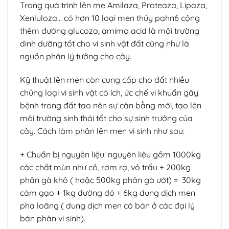
Trong quá trình lên me Amilaza, Proteaza, Lipaza,
Xenluloza… có hơn 10 loại men thủy pahn6 cộng
thêm đường glucoza, amimo acid là môi trường
dinh dưỡng tốt cho vi sinh vật đất cũng như là
nguồn phân lý tưởng cho cây.
Kỹ thuật lên men còn cung cấp cho đất nhiều
chủng loại vi sinh vật có ích, ức chế vi khuẩn gây
bệnh trong đất tạo nên sự cân bằng mới, tạo lên
môi trường sinh thái tốt cho sự sinh trưởng của
cây. Cách làm phân lên men vi sinh như sau:
+ Chuẩn bị nguyên liệu: nguyên liệu gồm 1000kg
các chất mùn như cỏ, rơm rạ, vỏ trấu + 200kg
phân gà khô ( hoặc 500kg phân gà ướt) = 30kg
cám gạo + 1kg đường đỏ + 6kg dung dịch men
pha loãng ( dung dịch men có bán ở các đại lý
bán phân vi sinh).