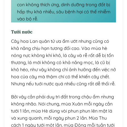
con không thích ứng, dinh dưỡng trong đất bị
hấp thụ khá nhiều, sâu bệnh hại có thể nhiễm
vào bộ rễ.
Tưới nước
Cây hoa Lan quân tử ưa ẩm ướt nhưng cũng có
khả năng chịu hạn tương đối cao. Vào mùa hè
nóng nực không khí khô, lá cây và rễ rất dễ bị tổn
thương, lá mới không có khả năng mọc, lá cũ bị
khô héo, như vậy không chỉ ảnh hưởng đến việc nở
hoa của cây mà thậm chí có thể khiến cây chết.
Nhưng nếu tuới nước quá nhiều cũng rất dễ thối rễ.
Bởi vậy cần phải duy trì đất trong chậu ẩm nhưng
không nhão. Nói chung, mùa Xuân mỗi ngày cần
tưới 1 lần, mùa Hè dùng vòi phun phun lên mặt lá
và xung quanh, mỗi ngày phun 2 lần. Mùa Thu
cách 1 ngày tưới một lần, mùa Đông mỗi tuần tưới