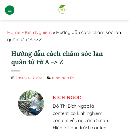
Bỏ
qua
nội
dung
Home
»
Kinh Nghiệm
»
Hướng dẫn cách chăm sóc lan
quân tử từ A -> Z
Hướng dẫn cách chăm sóc lan
quân tử từ A -> Z
THÁNG 8 13, 2021
KINH NGHIỆM
BÍCH NGỌC
Đỗ Thị Bích Ngọc là
content, có kinh nghiệm
content về cây cảnh 5 năm.
Hiện tại, phụ trách content