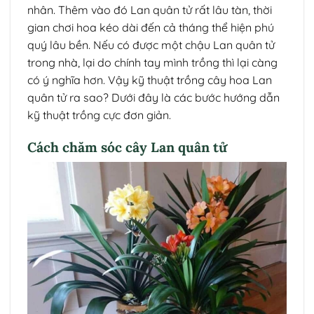
nhân. Thêm vào đó Lan quân tử rất lâu tàn, thời
gian chơi hoa kéo dài đến cả tháng thể hiện phú
quý lâu bền. Nếu có được một chậu Lan quân tử
trong nhà, lại do chính tay mình trồng thì lại càng
có ý nghĩa hơn. Vậy kỹ thuật trồng cây hoa Lan
quân tử ra sao? Dưới đây là các bước hướng dẫn
kỹ thuật trồng cực đơn giản.
Cách chăm sóc cây Lan quân tử