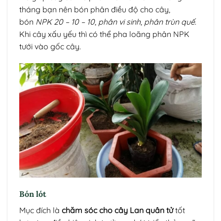
tháng bạn nên bón phân điều độ cho cây,
bón
NPK 20 – 10 – 10
,
phân vi sinh
,
phân trùn quế
.
Khi cây xấu yếu thì có thể pha loãng phân NPK
tưới vào gốc cây.
Bón lót
Mục đích là
chăm sóc cho cây Lan quân tử
tốt