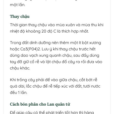
một lần.
Thay chậu
Thời gian thay chậu vào mùa xuân và mùa thu khi
nhiệt độ khoảng 20 độ C là thích hợp nhất.
Trong đất dinh dưỡng nên thêm một ít bột xương
hoặc Ca3(P04)2. Lưu ý khi thay chậu trước hết
dùng dao vạch xung quanh chậu, sau đấy dùng
tay đỡ giữ cổ rễ và lật chậu đổ cây ra rồi đưa vào
chậu khác.
Khi trồng cây phải để vào giữa chậu, cắt bớt rễ
quá dài, lắc chậu để rễ tiếp xúc với đất, tưới nước
đều 1 lần.
Cách bón phân cho Lan quân tử
Để giúp cây có thể phát triển tốt hơn thì hàng