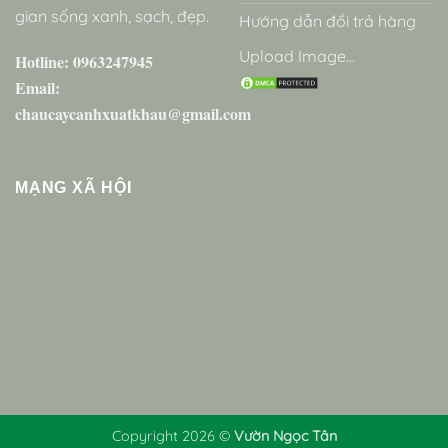
gian sống xanh, sạch, đẹp.
Hướng dẫn đổi trả hàng
Upload Image...
Hotline: 0963247945
Email:
chaucaycanhxuatkhau@gmail.com
MẠNG XÃ HỘI
Copyright 2026 ©
Vườn Ngọc Tân