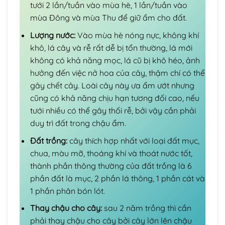
tưới 2 lần/tuần vào mùa hè, 1 lần/tuần vào
mùa Đông và mùa Thu để giữ ẩm cho đất.
Lượng nước:
Vào mùa hè nóng nực, không khí
khô, lá cây và rễ rất dễ bị tổn thường, lá mới
không có khả năng mọc, lá cũ bị khô héo, ảnh
hưởng đến việc nở hoa của cây, thậm chí có thể
gây chết cây. Loài cây này ưa ẩm ướt nhưng
cũng có khả năng chịu hạn tương đối cao, nếu
tưới nhiều có thể gây thối rễ, bởi vậy cần phải
duy trì đất trong chậu ẩm.
Đất trồng:
cây thích hợp nhất với loại đất mục,
chua, màu mỡ, thoáng khí và thoát nước tốt,
thành phần thông thường của đất trồng là 6
phần đất là mục, 2 phần lá thông, 1 phần cát và
1 phần phân bón lót.
Thay chậu cho cây:
sau 2 năm trồng thì cần
phải thay chậu cho cây bởi cây lớn lên chậu