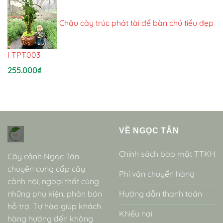
Chậu cây trúc phát tài để bàn chú tiểu đẹp
I TPT003
255.000
₫
VỀ NGỌC TÂN
Chính sách bảo mật TTKH
Cây cảnh Ngọc Tân
chuyên cung cấp cây
Phí vận chuyển hàng
cảnh nội, ngoại thất cùng
những phụ kiện, phân bón
Hướng dẫn thanh toán
hỗ trợ. Tự hào giúp khách
Khiếu nại
hàng hướng đến không