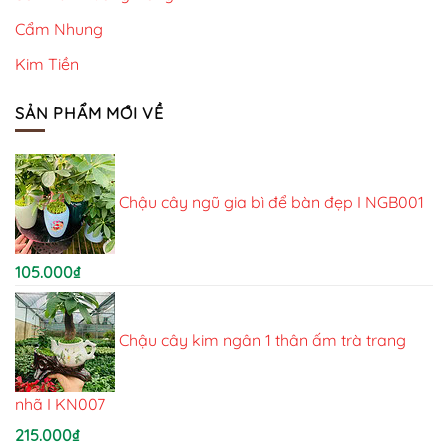
Cẩm Nhung
Kim Tiền
SẢN PHẨM MỚI VỀ
Chậu cây ngũ gia bì để bàn đẹp I NGB001
105.000
₫
Chậu cây kim ngân 1 thân ấm trà trang
nhã I KN007
215.000
₫