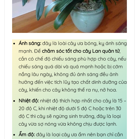
Ánh sáng:
đây là loài cây ưa bóng, kỵ ánh sáng
mạnh. Để
chăm sóc tốt cho cây Lan quân tử
,
cần có chế độ chiếu sáng phù hợp cho cây, nếu
chiếu sáng quá dài và quá mạnh hoặc bị cớm
nắng lâu ngày, không đủ ánh sáng đều ảnh
hưởng đến việc tích lũy tạo chất dinh dưỡng của
cây, khiến cho cây không thể ra nụ, nở hoa.
Nhiệt độ:
nhiệt độ thích hợp nhất cho cây là 15 –
20 độ C, khi nhiệt độ dưới 5 độ C hoặc trên 30
độ C thì cây sẽ ngừng sinh trưởng, đây là loại
cây vừa sợ nóng vừa không chịu được lạnh.
Ẩm độ:
đây là loại cây ưa ẩm nên bạn chỉ cần