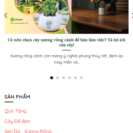
Hướng dẫn cách trồng trầu bà – Giúp cây luôn xanh tốt, thu
hút tài lộc cho gia chủ
Trầu bà không chỉ là cây cảnh đẹp mà còn mang ý nghĩa
phong thủy,...
SẢN PHẨM
Quà Tặng
Cây Để Bàn
Sen Đá - Xương Rồng