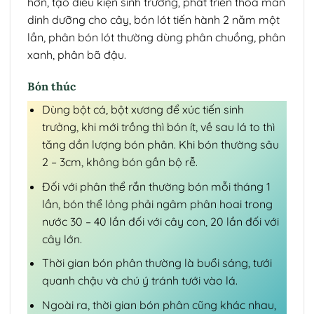
hơn, tạo điều kiện sinh trưởng, phát triển thỏa mãn
dinh dưỡng cho cây, bón lót tiến hành 2 năm một
lần, phân bón lót thường dùng phân chuồng, phân
xanh, phân bã đậu.
Bón thúc
Dùng bột cá, bột xương để xúc tiến sinh
trưởng, khi mới trồng thì bón ít, về sau lá to thì
tăng dần lượng bón phân. Khi bón thường sâu
2 – 3cm, không bón gần bộ rễ.
Đối với phân thể rắn thường bón mỗi tháng 1
lần, bón thể lỏng phải ngâm phân hoai trong
nước 30 – 40 lần đối với cây con, 20 lần đối với
cây lớn.
Thời gian bón phân thường là buổi sáng, tưới
quanh chậu và chú ý tránh tưới vào lá.
Ngoài ra, thời gian bón phân cũng khác nhau,