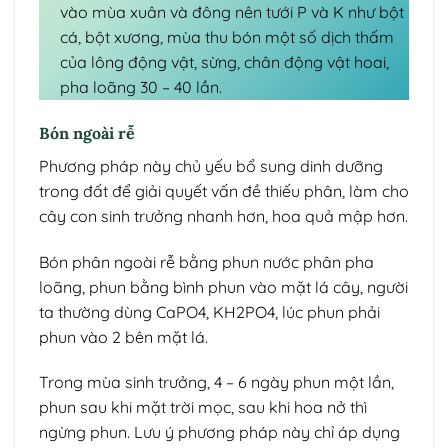
vào mùa xuân và đông nên tưới P và K như bột
cá, bột xương, mùa thu bón một số dịch thấm
của lông động vật, sừng, chân động vật hoai,
pha loãng 30 – 40 lần.
Bón ngoài rễ
Phương pháp này chủ yếu bổ sung dinh dưỡng
trong đất để giải quyết vấn đề thiếu phân, làm cho
cây con sinh trưởng nhanh hơn, hoa quả mập hơn.
Bón phân ngoài rễ bằng phun nước phân pha
loãng, phun bằng bình phun vào mặt lá cây, người
ta thường dùng CaPO4, KH2PO4, lúc phun phải
phun vào 2 bên mặt lá.
Trong mùa sinh trưởng, 4 – 6 ngày phun một lần,
phun sau khi mặt trời mọc, sau khi hoa nở thì
ngừng phun. Lưu ý phương pháp này chỉ áp dụng