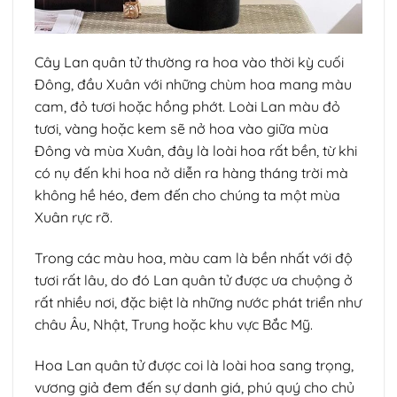
Cây Lan quân tử thường ra hoa vào thời kỳ cuối
Đông, đầu Xuân với những chùm hoa mang màu
cam, đỏ tươi hoặc hồng phớt. Loài Lan màu đỏ
tươi, vàng hoặc kem sẽ nở hoa vào giữa mùa
Đông và mùa Xuân, đây là loài hoa rất bền, từ khi
có nụ đến khi hoa nở diễn ra hàng tháng trời mà
không hề héo, đem đến cho chúng ta một mùa
Xuân rực rỡ.
Trong các màu hoa, màu cam là bền nhất với độ
tươi rất lâu, do đó Lan quân tử được ưa chuộng ở
rất nhiều nơi, đặc biệt là những nước phát triển như
châu Âu, Nhật, Trung hoặc khu vực Bắc Mỹ.
Hoa Lan quân tử được coi là loài hoa sang trọng,
vương giả đem đến sự danh giá, phú quý cho chủ